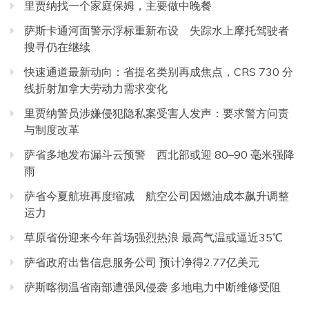
里贾纳找一个家庭保姆，主要做中晚餐
萨斯卡通河面警示浮标重新布设 失踪水上摩托驾驶者
搜寻仍在继续
快速通道最新动向：省提名类别再成焦点，CRS 730 分
线折射加拿大劳动力需求变化
里贾纳警员涉嫌侵犯隐私案受害人发声：要求警方问责
与制度改革
萨省多地发布漏斗云预警 西北部或迎 80–90 毫米强降
雨
萨省今夏航班再度缩减 航空公司因燃油成本飙升调整
运力
草原省份迎来今年首场强烈热浪 最高气温或逼近35℃
萨省政府出售信息服务公司 预计净得2.77亿美元
萨斯喀彻温省南部遭强风侵袭 多地电力中断维修受阻