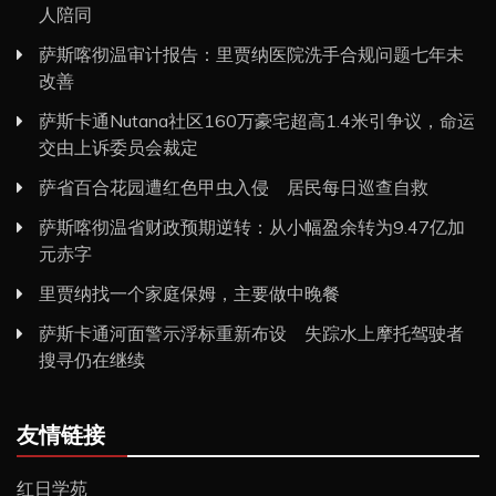
人陪同
萨斯喀彻温审计报告：里贾纳医院洗手合规问题七年未
改善
萨斯卡通Nutana社区160万豪宅超高1.4米引争议，命运
交由上诉委员会裁定
萨省百合花园遭红色甲虫入侵 居民每日巡查自救
萨斯喀彻温省财政预期逆转：从小幅盈余转为9.47亿加
元赤字
里贾纳找一个家庭保姆，主要做中晚餐
萨斯卡通河面警示浮标重新布设 失踪水上摩托驾驶者
搜寻仍在继续
友情链接
红日学苑