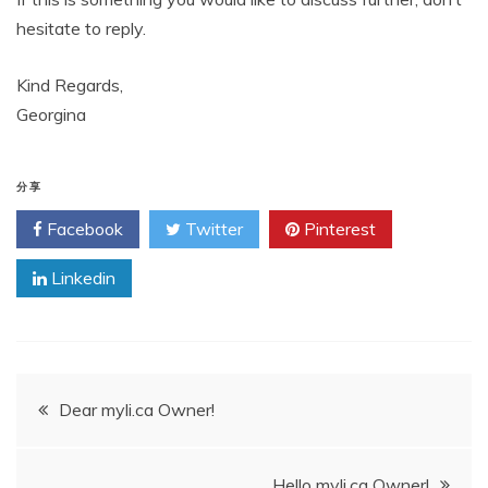
hesitate to reply.
Kind Regards,
Georgina
分享
Facebook
Twitter
Pinterest
Linkedin
文
Dear myli.ca Owner!
章
Hello myli.ca Owner!