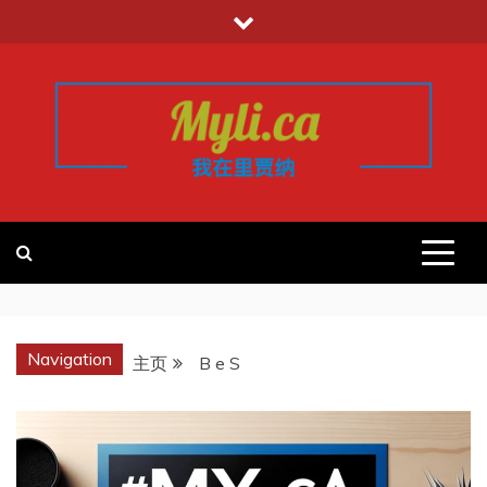
跳
至
内
容
我的里贾纳
加拿大华人中文留学移民租房工作信
息平台
REGINA
Navigation
主页
B e S