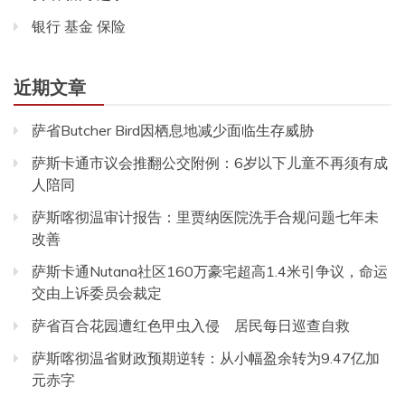
银行 基金 保险
近期文章
萨省Butcher Bird因栖息地减少面临生存威胁
萨斯卡通市议会推翻公交附例：6岁以下儿童不再须有成
人陪同
萨斯喀彻温审计报告：里贾纳医院洗手合规问题七年未
改善
萨斯卡通Nutana社区160万豪宅超高1.4米引争议，命运
交由上诉委员会裁定
萨省百合花园遭红色甲虫入侵 居民每日巡查自救
萨斯喀彻温省财政预期逆转：从小幅盈余转为9.47亿加
元赤字