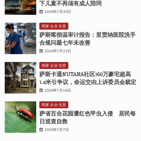
下儿童不再须有成人陪同
2026年7月30日
商家 企业 生意
萨斯喀彻温审计报告：里贾纳医院洗手
合规问题七年未改善
2026年7月23日
商家 企业 生意
萨斯卡通NUTANA社区160万豪宅超高
1.4米引争议，命运交由上诉委员会裁定
2026年7月16日
商家 企业 生意
萨省百合花园遭红色甲虫入侵 居民每
日巡查自救
2026年7月7日