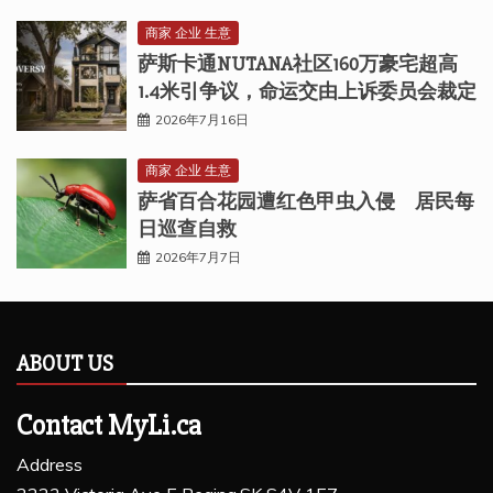
商家 企业 生意
萨斯卡通NUTANA社区160万豪宅超高
1.4米引争议，命运交由上诉委员会裁定
2026年7月16日
商家 企业 生意
萨省百合花园遭红色甲虫入侵 居民每
日巡查自救
2026年7月7日
ABOUT US
Contact MyLi.ca
Address