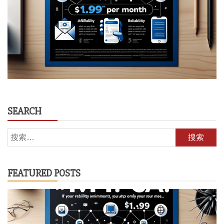
SEARCH
搜
索：
FEATURED POSTS