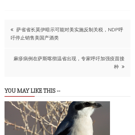
文
萨省省长莫伊暗示可能对美实施反制关税，NDP呼
吁停止销售美国产酒类
章
导
麻疹病例在萨斯喀彻温省出现，专家呼吁加强疫苗接
种
航
YOU MAY LIKE THIS --