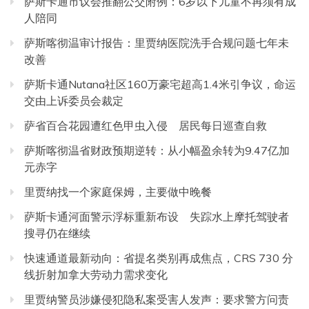
萨斯卡通市议会推翻公交附例：6岁以下儿童不再须有成
人陪同
萨斯喀彻温审计报告：里贾纳医院洗手合规问题七年未
改善
萨斯卡通Nutana社区160万豪宅超高1.4米引争议，命运
交由上诉委员会裁定
萨省百合花园遭红色甲虫入侵 居民每日巡查自救
萨斯喀彻温省财政预期逆转：从小幅盈余转为9.47亿加
元赤字
里贾纳找一个家庭保姆，主要做中晚餐
萨斯卡通河面警示浮标重新布设 失踪水上摩托驾驶者
搜寻仍在继续
快速通道最新动向：省提名类别再成焦点，CRS 730 分
线折射加拿大劳动力需求变化
里贾纳警员涉嫌侵犯隐私案受害人发声：要求警方问责