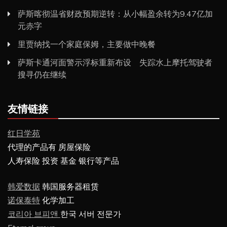
萨斯喀彻温省财政预期逆转：从小幅盈余转为9.47亿加
元赤字
里贾纳找一个家庭保姆，主要做中晚餐
萨斯卡通河面警示浮标重新布设 失踪水上摩托驾驶者
搜寻仍在继续
友情链接
红日学苑
代理的产品有 房屋保险
人寿保险 投资 基金 银行等产品
韩爱数据
韩国服务器租赁
诺保泰特
化学加工
코리아 브피앤
한국 서버 전문가