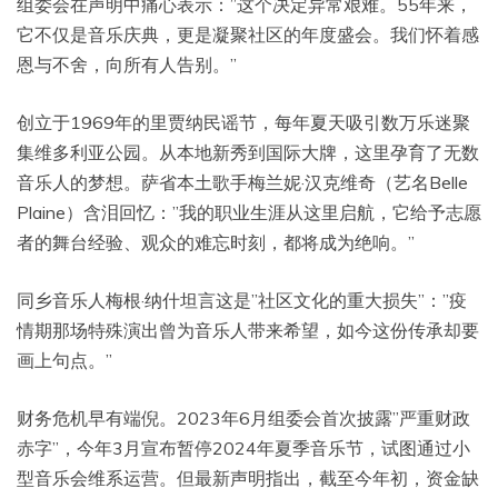
组委会在声明中痛心表示：”这个决定异常艰难。55年来，
它不仅是音乐庆典，更是凝聚社区的年度盛会。我们怀着感
恩与不舍，向所有人告别。”
创立于1969年的里贾纳民谣节，每年夏天吸引数万乐迷聚
集维多利亚公园。从本地新秀到国际大牌，这里孕育了无数
音乐人的梦想。萨省本土歌手梅兰妮·汉克维奇（艺名Belle
Plaine）含泪回忆：”我的职业生涯从这里启航，它给予志愿
者的舞台经验、观众的难忘时刻，都将成为绝响。”
同乡音乐人梅根·纳什坦言这是”社区文化的重大损失”：”疫
情期那场特殊演出曾为音乐人带来希望，如今这份传承却要
画上句点。”
财务危机早有端倪。2023年6月组委会首次披露”严重财政
赤字”，今年3月宣布暂停2024年夏季音乐节，试图通过小
型音乐会维系运营。但最新声明指出，截至今年初，资金缺