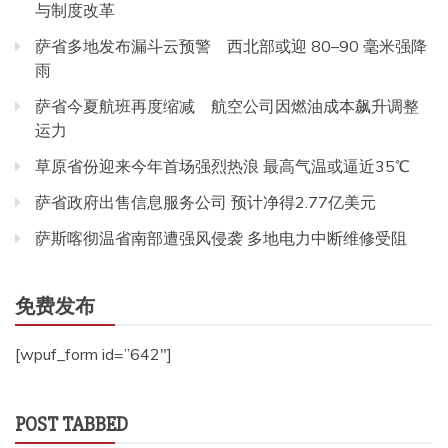
与制度改革
萨省多地发布漏斗云预警 西北部或迎 80–90 毫米强降
雨
萨省今夏航班再度缩减 航空公司因燃油成本飙升调整
运力
草原省份迎来今年首场强烈热浪 最高气温或逼近35℃
萨省政府出售信息服务公司 预计净得2.77亿美元
萨斯喀彻温省南部遭强风侵袭 多地电力中断维修受阻
免费发布
[wpuf_form id=”642″]
POST TABBED