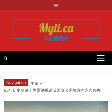
跳
至
内
容
我的里贾纳
加拿大华人中文留学移民租房工作信
息平台
REGINA
Navigation
主页
55年历史落幕！里贾纳民谣节因资金困境宣布永久停办