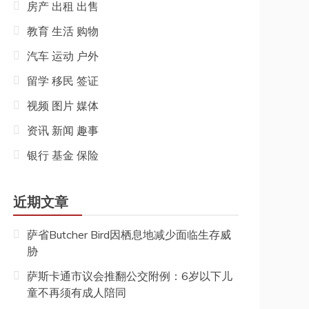
房产 出租 出售
教育 生活 购物
汽车 运动 户外
留学 移民 签证
视频 图片 媒体
资讯 新闻 趣事
银行 基金 保险
近期文章
萨省Butcher Bird因栖息地减少面临生存威
胁
萨斯卡通市议会推翻公交附例：6岁以下儿
童不再须有成人陪同