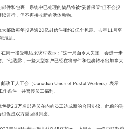
邮件和包裹，系统中已处理的物品将被“妥善保管”但不会投
继续进行，但不再接收新的活体动物。
大邮政每年投递逾20亿封信件和约3亿个包裹。去年11月至
物流混乱。
ton）在周一接受电话采访时表示：“这一局面令人失望，会进一步
虑。”他透露，一些大型客户已经在将邮件和包裹转移出加拿大
（Canadian Union of Postal Workers）表示，
工作条件，并暂停员工福利。
包括2.3万名邮递员在内的员工达成新的合同协议。此前的罢
会也促成双方重回谈判桌。
23年公司运营亏损高达8.45亿加元。上周五，一份由联邦委