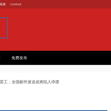
链接
Contact
GINA
作信息平台
t
免费发布
罢工，全国邮件派送或将陷入停摆