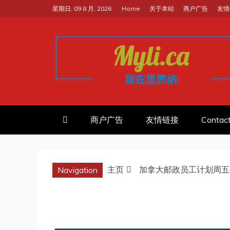
跳
星期日, 09 8 月, 2026
Home
关于本站
商户广告
友情
至
内
容
我的里贾纳RE
加拿大华人中文留学移民租房工
商户广告
友情链接
Contac
主页
加拿大邮政员工计划周五
Navigation