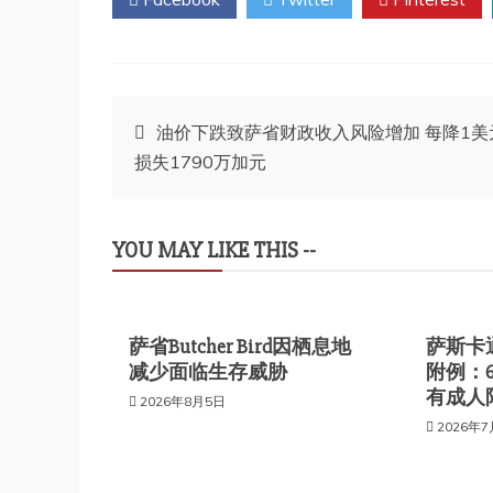
文
油价下跌致萨省财政收入风险增加 每降1美
损失1790万加元
章
导
YOU MAY LIKE THIS --
航
萨省Butcher Bird因栖息地
萨斯卡
减少面临生存威胁
附例：
有成人
2026年8月5日
2026年