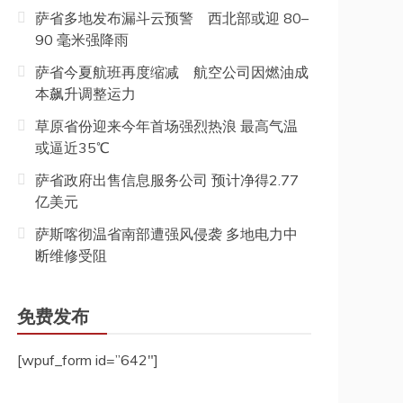
萨省多地发布漏斗云预警 西北部或迎 80–
90 毫米强降雨
萨省今夏航班再度缩减 航空公司因燃油成
本飙升调整运力
草原省份迎来今年首场强烈热浪 最高气温
或逼近35℃
萨省政府出售信息服务公司 预计净得2.77
亿美元
萨斯喀彻温省南部遭强风侵袭 多地电力中
断维修受阻
免费发布
[wpuf_form id=”642″]