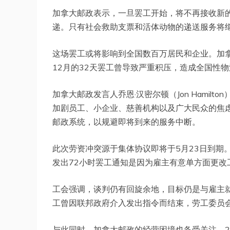
加拿大邮政表示，一旦罢工开始，将不再接收新的
递。只有社会救助支票和活体动物的递送服务将
这场罢工或将影响到全国数百万居民和企业。加拿
12月的32天罢工曾导致严重积压，造成全国性
加拿大邮政发言人乔恩·汉密尔顿（Jon Hamil
加剧员工、小企业、慈善机构以及广大民众的焦
邮政系统，以规避即将到来的服务中断。
此次劳资冲突源于集体协议即将于5月23日到期。邮政工人工会
发出72小时罢工通知是因为雇主有意单方面更改
工会强调，谈判仍有回旋余地，目标仍是与雇主就
工曾因联邦政府介入发出指令而结束，劳工委员
与此同时，加拿大邮政的经营困境也备受关注。20