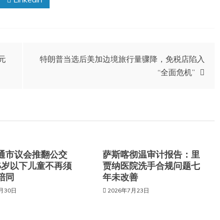
元
特朗普当选后美加边境旅行量骤降，免税店陷入
“全面危机”
通市议会推翻公交
萨斯喀彻温审计报告：里
6岁以下儿童不再须
贾纳医院洗手合规问题七
陪同
年未改善
7月30日
2026年7月23日