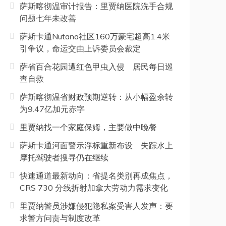
萨斯喀彻温审计报告：里贾纳医院洗手合规
问题七年未改善
萨斯卡通Nutana社区160万豪宅超高1.4米
引争议，命运交由上诉委员会裁定
萨省百合花园遭红色甲虫入侵 居民每日巡
查自救
萨斯喀彻温省财政预期逆转：从小幅盈余转
为9.47亿加元赤字
里贾纳找一个家庭保姆，主要做中晚餐
萨斯卡通河面警示浮标重新布设 失踪水上
摩托驾驶者搜寻仍在继续
快速通道最新动向：省提名类别再成焦点，
CRS 730 分线折射加拿大劳动力需求变化
里贾纳警员涉嫌侵犯隐私案受害人发声：要
求警方问责与制度改革