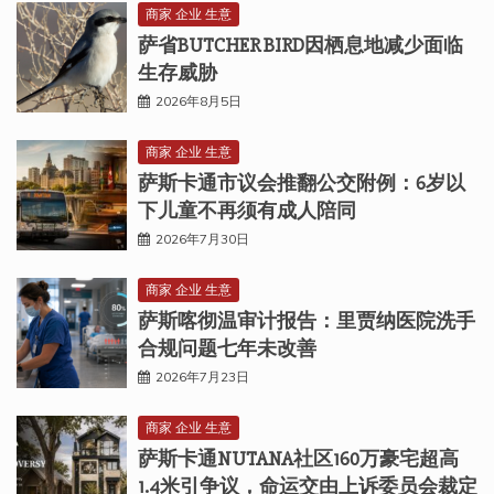
商家 企业 生意
萨省BUTCHER BIRD因栖息地减少面临
生存威胁
2026年8月5日
商家 企业 生意
萨斯卡通市议会推翻公交附例：6岁以
下儿童不再须有成人陪同
2026年7月30日
商家 企业 生意
萨斯喀彻温审计报告：里贾纳医院洗手
合规问题七年未改善
2026年7月23日
商家 企业 生意
萨斯卡通NUTANA社区160万豪宅超高
1.4米引争议，命运交由上诉委员会裁定