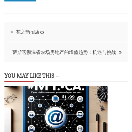
文
花之韵招店员
章
萨斯喀彻温省农场房地产的增值趋势：机遇与挑战
导
航
YOU MAY LIKE THIS --