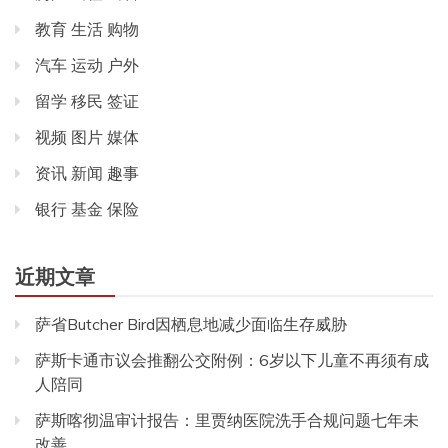
教育 生活 购物
汽车 运动 户外
留学 移民 签证
视频 图片 媒体
资讯 新闻 趣事
银行 基金 保险
近期文章
萨省Butcher Bird因栖息地减少面临生存威胁
萨斯卡通市议会推翻公交附例：6岁以下儿童不再须有成
人陪同
萨斯喀彻温审计报告：里贾纳医院洗手合规问题七年未
改善