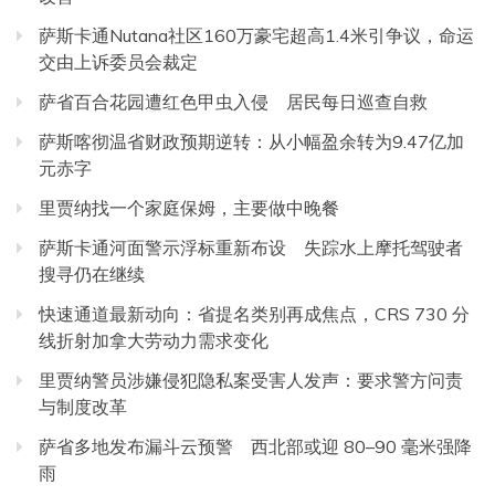
萨斯卡通Nutana社区160万豪宅超高1.4米引争议，命运
交由上诉委员会裁定
萨省百合花园遭红色甲虫入侵 居民每日巡查自救
萨斯喀彻温省财政预期逆转：从小幅盈余转为9.47亿加
元赤字
里贾纳找一个家庭保姆，主要做中晚餐
萨斯卡通河面警示浮标重新布设 失踪水上摩托驾驶者
搜寻仍在继续
快速通道最新动向：省提名类别再成焦点，CRS 730 分
线折射加拿大劳动力需求变化
里贾纳警员涉嫌侵犯隐私案受害人发声：要求警方问责
与制度改革
萨省多地发布漏斗云预警 西北部或迎 80–90 毫米强降
雨