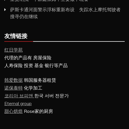
萨斯卡通河面警示浮标重新布设 失踪水上摩托驾驶者
搜寻仍在继续
友情链接
红日学苑
代理的产品有 房屋保险
人寿保险 投资 基金 银行等产品
韩爱数据
韩国服务器租赁
诺保泰特
化学加工
코리아 브피앤
한국 서버 전문가
Eternal group
甜心烘焙
Rose家的厨房