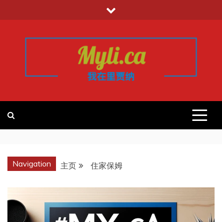
跳
至
内
容
我的里贾纳
加拿大华人中文留学移民租房工作信
息平台
REGINA
Navigation
主页
住家保姆