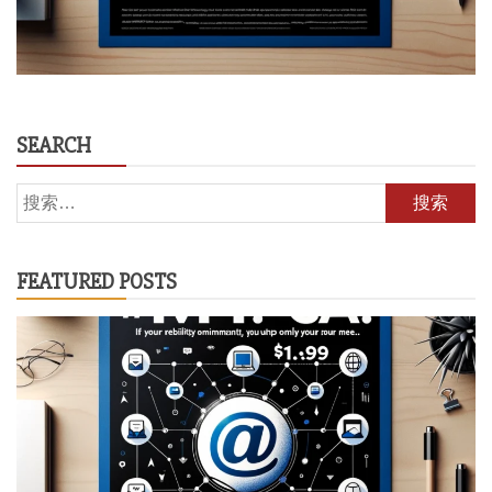
SEARCH
搜
索：
FEATURED POSTS