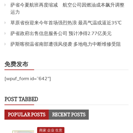
萨省今夏航班再度缩减 航空公司因燃油成本飙升调整
运力
草原省份迎来今年首场强烈热浪 最高气温或逼近35℃
萨省政府出售信息服务公司 预计净得2.77亿美元
萨斯喀彻温省南部遭强风侵袭 多地电力中断维修受阻
免费发布
[wpuf_form id=”642″]
POST TABBED
POPULAR POSTS
RECENT POSTS
商家 企业 生意