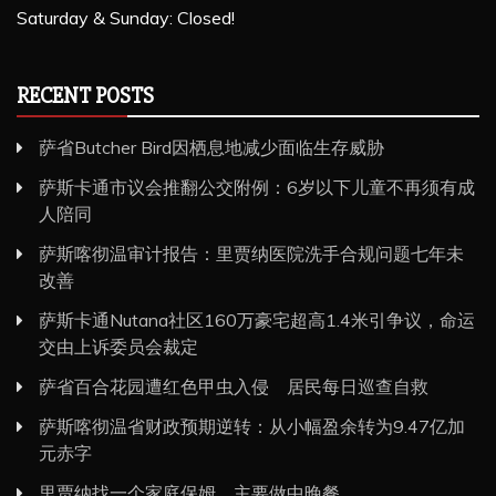
Saturday & Sunday: Closed!
RECENT POSTS
萨省Butcher Bird因栖息地减少面临生存威胁
萨斯卡通市议会推翻公交附例：6岁以下儿童不再须有成
人陪同
萨斯喀彻温审计报告：里贾纳医院洗手合规问题七年未
改善
萨斯卡通Nutana社区160万豪宅超高1.4米引争议，命运
交由上诉委员会裁定
萨省百合花园遭红色甲虫入侵 居民每日巡查自救
萨斯喀彻温省财政预期逆转：从小幅盈余转为9.47亿加
元赤字
里贾纳找一个家庭保姆，主要做中晚餐