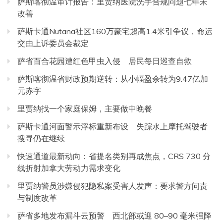
萨斯喀彻温审计报告：里贾纳医院洗手合规问题七年未
改善
萨斯卡通Nutana社区160万豪宅超高1.4米引争议，命运
交由上诉委员会裁定
萨省百合花园遭红色甲虫入侵 居民每日巡查自救
萨斯喀彻温省财政预期逆转：从小幅盈余转为9.47亿加
元赤字
里贾纳找一个家庭保姆，主要做中晚餐
萨斯卡通河面警示浮标重新布设 失踪水上摩托驾驶者
搜寻仍在继续
快速通道最新动向：省提名类别再成焦点，CRS 730 分
线折射加拿大劳动力需求变化
里贾纳警员涉嫌侵犯隐私案受害人发声：要求警方问责
与制度改革
萨省多地发布漏斗云预警 西北部或迎 80–90 毫米强降