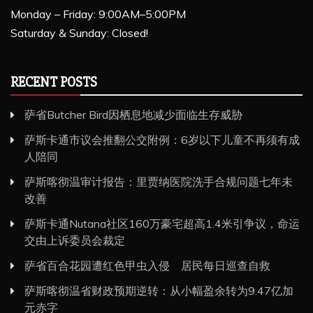
Monday – Friday: 9:00AM–5:00PM
Saturday & Sunday: Closed!
RECENT POSTS
萨省Butcher Bird因栖息地减少面临生存威胁
萨斯卡通市议会推翻公交附例：6岁以下儿童不再须有成
人陪同
萨斯喀彻温审计报告：里贾纳医院洗手合规问题七年未
改善
萨斯卡通Nutana社区160万豪宅超高1.4米引争议，命运
交由上诉委员会裁定
萨省百合花园遭红色甲虫入侵 居民每日巡查自救
萨斯喀彻温省财政预期逆转：从小幅盈余转为9.47亿加
元赤字