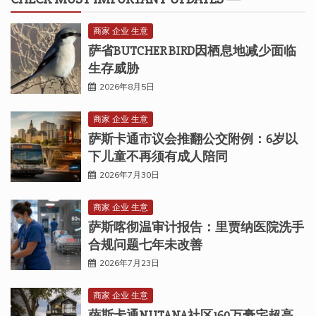
商家 企业 生意
萨省BUTCHER BIRD因栖息地减少面临
生存威胁
2026年8月5日
商家 企业 生意
萨斯卡通市议会推翻公交附例：6岁以
下儿童不再须有成人陪同
2026年7月30日
商家 企业 生意
萨斯喀彻温审计报告：里贾纳医院洗手
合规问题七年未改善
2026年7月23日
商家 企业 生意
萨斯卡通NUTANA社区160万豪宅超高