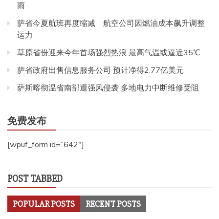
雨
萨省今夏航班再度缩减 航空公司因燃油成本飙升调整
运力
草原省份迎来今年首场强烈热浪 最高气温或逼近35℃
萨省政府出售信息服务公司 预计净得2.77亿美元
萨斯喀彻温省南部遭强风侵袭 多地电力中断维修受阻
免费发布
[wpuf_form id=”642″]
POST TABBED
POPULAR POSTS
RECENT POSTS