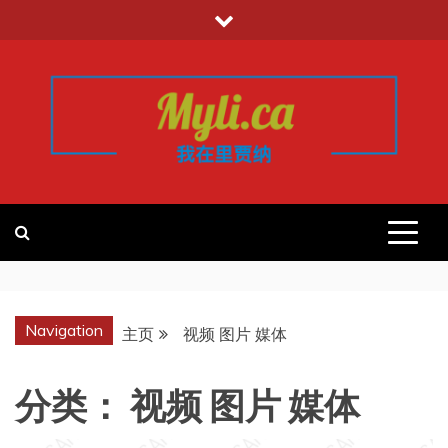
跳
至
内
容
我的里贾纳
加拿大华人中文留学移民租房工作信
息平台
REGINA
Navigation
主页
视频 图片 媒体
分类：
视频 图片 媒体