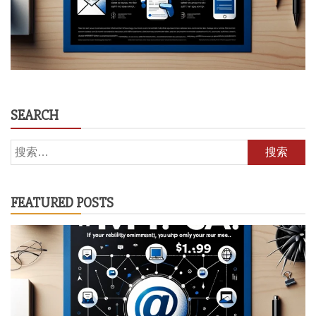
SEARCH
搜
索：
FEATURED POSTS