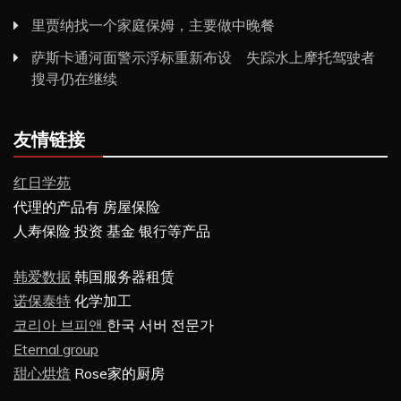
里贾纳找一个家庭保姆，主要做中晚餐
萨斯卡通河面警示浮标重新布设 失踪水上摩托驾驶者
搜寻仍在继续
友情链接
红日学苑
代理的产品有 房屋保险
人寿保险 投资 基金 银行等产品
韩爱数据
韩国服务器租赁
诺保泰特
化学加工
코리아 브피앤
한국 서버 전문가
Eternal group
甜心烘焙
Rose家的厨房