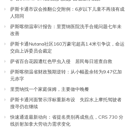
萨斯卡通市议会推翻公交附例：6岁以下儿童不再须有成
人陪同
萨斯喀彻温审计报告：里贾纳医院洗手合规问题七年未
改善
萨斯卡通Nutana社区160万豪宅超高1.4米引争议，命运
交由上诉委员会裁定
萨省百合花园遭红色甲虫入侵 居民每日巡查自救
萨斯喀彻温省财政预期逆转：从小幅盈余转为9.47亿加
元赤字
里贾纳找一个家庭保姆，主要做中晚餐
萨斯卡通河面警示浮标重新布设 失踪水上摩托驾驶者
搜寻仍在继续
快速通道最新动向：省提名类别再成焦点，CRS 730 分
线折射加拿大劳动力需求变化