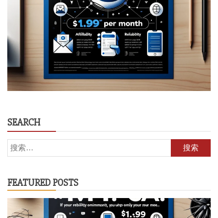
SEARCH
搜
索：
FEATURED POSTS