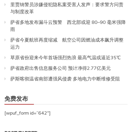
里贾纳警员涉嫌侵犯隐私案受害人发声：要求警方问责
与制度改革
萨省多地发布漏斗云预警 西北部或迎 80–90 毫米强降
雨
萨省今夏航班再度缩减 航空公司因燃油成本飙升调整
运力
草原省份迎来今年首场强烈热浪 最高气温或逼近35℃
萨省政府出售信息服务公司 预计净得2.77亿美元
萨斯喀彻温省南部遭强风侵袭 多地电力中断维修受阻
免费发布
[wpuf_form id=”642″]