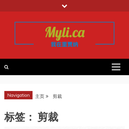
跳
至
内
容
我的里贾纳
加拿大华人中文留学移民租房工作信
息平台
REGINA
Navigation
主页
剪裁
标签：
剪裁