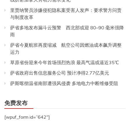
里贾纳警员涉嫌侵犯隐私案受害人发声：要求警方问责
与制度改革
萨省多地发布漏斗云预警 西北部或迎 80–90 毫米强降
雨
萨省今夏航班再度缩减 航空公司因燃油成本飙升调整
运力
草原省份迎来今年首场强烈热浪 最高气温或逼近35℃
萨省政府出售信息服务公司 预计净得2.77亿美元
萨斯喀彻温省南部遭强风侵袭 多地电力中断维修受阻
免费发布
[wpuf_form id=”642″]