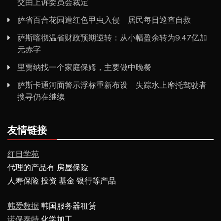
交由上诉委员会裁定
萨省百合花园遭红色甲虫入侵 居民每日巡查自救
萨斯喀彻温省财政预期逆转：从小幅盈余转为9.47亿加
元赤字
里贾纳找一个家庭保姆，主要做中晚餐
萨斯卡通河面警示浮标重新布设 失踪水上摩托驾驶者
搜寻仍在继续
友情链接
红日学苑
代理的产品有 房屋保险
人寿保险 投资 基金 银行等产品
韩爱数据
韩国服务器租赁
诺保泰特
化学加工