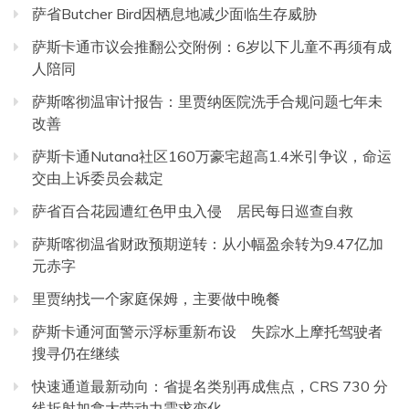
萨省Butcher Bird因栖息地减少面临生存威胁
萨斯卡通市议会推翻公交附例：6岁以下儿童不再须有成
人陪同
萨斯喀彻温审计报告：里贾纳医院洗手合规问题七年未
改善
萨斯卡通Nutana社区160万豪宅超高1.4米引争议，命运
交由上诉委员会裁定
萨省百合花园遭红色甲虫入侵 居民每日巡查自救
萨斯喀彻温省财政预期逆转：从小幅盈余转为9.47亿加
元赤字
里贾纳找一个家庭保姆，主要做中晚餐
萨斯卡通河面警示浮标重新布设 失踪水上摩托驾驶者
搜寻仍在继续
快速通道最新动向：省提名类别再成焦点，CRS 730 分
线折射加拿大劳动力需求变化