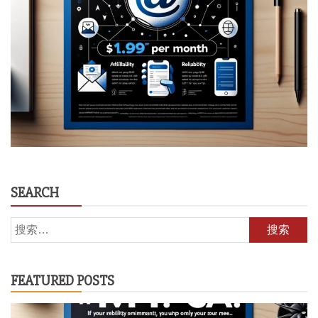
SEARCH
搜
索：
FEATURED POSTS