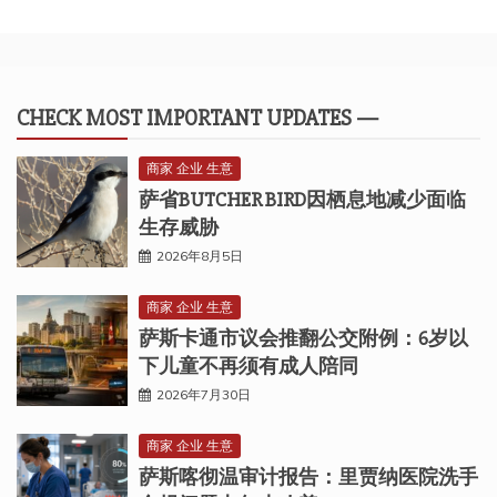
CHECK MOST IMPORTANT UPDATES —
商家 企业 生意
萨省BUTCHER BIRD因栖息地减少面临
生存威胁
2026年8月5日
商家 企业 生意
萨斯卡通市议会推翻公交附例：6岁以
下儿童不再须有成人陪同
2026年7月30日
商家 企业 生意
萨斯喀彻温审计报告：里贾纳医院洗手