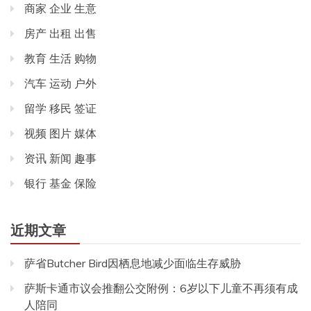
商家 企业 生意
房产 出租 出售
教育 生活 购物
汽车 运动 户外
留学 移民 签证
视频 图片 媒体
资讯 新闻 趣事
银行 基金 保险
近期文章
萨省Butcher Bird因栖息地减少面临生存威胁
萨斯卡通市议会推翻公交附例：6岁以下儿童不再须有成
人陪同