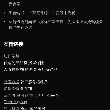
元赤字
里贾纳找一个家庭保姆，主要做中晚餐
萨斯卡通河面警示浮标重新布设 失踪水上摩托驾驶者
搜寻仍在继续
友情链接
红日学苑
代理的产品有 房屋保险
人寿保险 投资 基金 银行等产品
韩爱数据
韩国服务器租赁
诺保泰特
化学加工
코리아 브피앤
한국 서버 전문가
Eternal group
甜心烘焙
Rose家的厨房