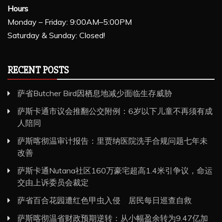
Hours
Monday – Friday: 9:00AM–5:00PM
Saturday & Sunday: Closed!
RECENT POSTS
萨省Butcher Bird因栖息地减少面临生存威胁
萨斯卡通市议会推翻公交附例：6岁以下儿童不再须有成
人陪同
萨斯喀彻温审计报告：里贾纳医院洗手合规问题七年未
改善
萨斯卡通Nutana社区160万豪宅超高1.4米引争议，命运
交由上诉委员会裁定
萨省百合花园遭红色甲虫入侵 居民每日巡查自救
萨斯喀彻温省财政预期逆转：从小幅盈余转为9.47亿加