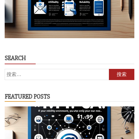
SEARCH
搜
索：
FEATURED POSTS