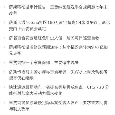
萨斯喀彻温审计报告：里贾纳医院洗手合规问题七年未
改善
萨斯卡通Nutana社区160万豪宅超高1.4米引争议，命运
交由上诉委员会裁定
萨省百合花园遭红色甲虫入侵 居民每日巡查自救
萨斯喀彻温省财政预期逆转：从小幅盈余转为9.47亿加
元赤字
里贾纳找一个家庭保姆，主要做中晚餐
萨斯卡通河面警示浮标重新布设 失踪水上摩托驾驶者
搜寻仍在继续
快速通道最新动向：省提名类别再成焦点，CRS 730 分
线折射加拿大劳动力需求变化
里贾纳警员涉嫌侵犯隐私案受害人发声：要求警方问责
与制度改革