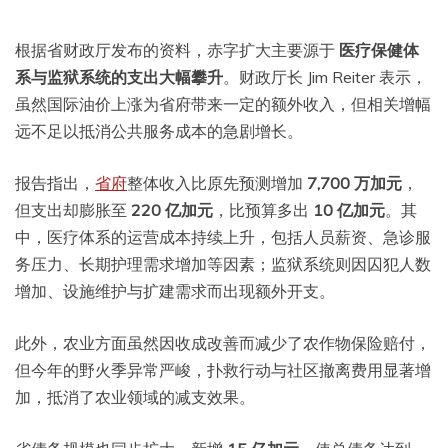
根据省财政厅发布的资料，赤字扩大主要源于
医疗保健体
系与监狱系统的支出大幅攀升
。财政厅长 Jim Reiter 表示，
虽然国际油价上涨为省府带来一定的额外收入，但相关增幅
远不足以抵消公共服务成本的急剧增长。
报告指出，
省府
整体收入比原先预测增加
7,700 万加元
，
但支出却膨胀至
220 亿加元
，比预算多出
10 亿加元
。其
中，医疗体系的运营成本持续上升，包括人员薪资、急诊服
务压力、长期护理需求增加等因素；监狱系统则因囚犯人数
增加、设施维护与扩建需求而出现额外开支。
此外，农业方面虽然因收成改善而减少了农作物保险赔付，
但今年的野火季异常严峻，扑救行动与社区撤离费用显著增
加，抵消了农业领域的减支效果。