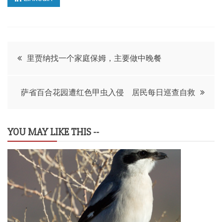
文
里贾纳找一个家庭保姆，主要做中晚餐
章
萨省百合花园遭红色甲虫入侵 居民每日巡查自救
导
航
YOU MAY LIKE THIS --