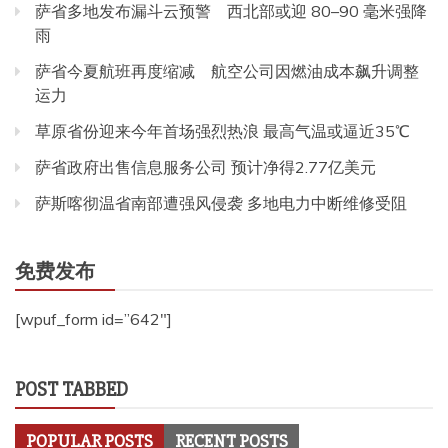
萨省多地发布漏斗云预警 西北部或迎 80–90 毫米强降
雨
萨省今夏航班再度缩减 航空公司因燃油成本飙升调整
运力
草原省份迎来今年首场强烈热浪 最高气温或逼近35℃
萨省政府出售信息服务公司 预计净得2.77亿美元
萨斯喀彻温省南部遭强风侵袭 多地电力中断维修受阻
免费发布
[wpuf_form id=”642″]
POST TABBED
POPULAR POSTS
RECENT POSTS