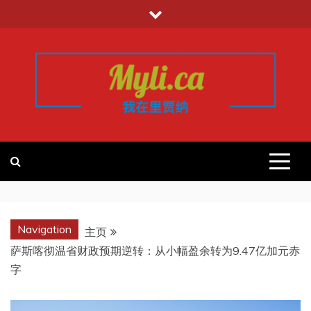
跳
至
内
容
我的里贾纳
加拿大华人中文留学移民租房工作信
息平台
REGINA
Navigation
主页
萨斯喀彻温省财政预期逆转：从小幅盈余转为9.47亿加元赤
字