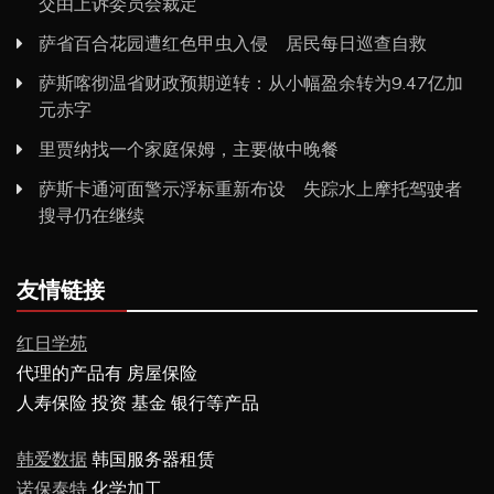
交由上诉委员会裁定
萨省百合花园遭红色甲虫入侵 居民每日巡查自救
萨斯喀彻温省财政预期逆转：从小幅盈余转为9.47亿加
元赤字
里贾纳找一个家庭保姆，主要做中晚餐
萨斯卡通河面警示浮标重新布设 失踪水上摩托驾驶者
搜寻仍在继续
友情链接
红日学苑
代理的产品有 房屋保险
人寿保险 投资 基金 银行等产品
韩爱数据
韩国服务器租赁
诺保泰特
化学加工