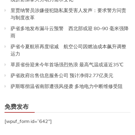
里贾纳警员涉嫌侵犯隐私案受害人发声：要求警方问责
与制度改革
萨省多地发布漏斗云预警 西北部或迎 80–90 毫米强降
雨
萨省今夏航班再度缩减 航空公司因燃油成本飙升调整
运力
草原省份迎来今年首场强烈热浪 最高气温或逼近35℃
萨省政府出售信息服务公司 预计净得2.77亿美元
萨斯喀彻温省南部遭强风侵袭 多地电力中断维修受阻
免费发布
[wpuf_form id=”642″]