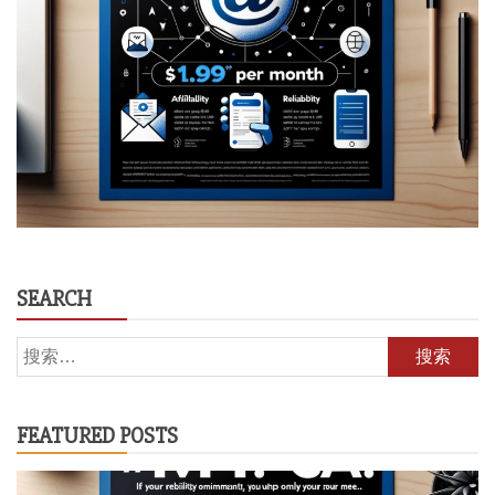
SEARCH
搜
索：
FEATURED POSTS