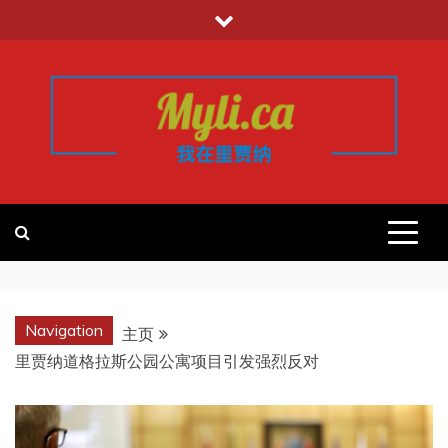
跳
至
内
容
我的里贾纳
加拿大华人中文留学移民租房工作信
息平台
REGINA
Navigation
主页
里贾纳道格拉斯公园公寓项目引发强烈反对