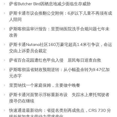
萨省Butcher Bird因栖息地减少面临生存威胁
萨斯卡通市议会推翻公交附例：6岁以下儿童不再须有成
人陪同
萨斯喀彻温审计报告：里贾纳医院洗手合规问题七年未
改善
萨斯卡通Nutana社区160万豪宅超高1.4米引争议，命运
交由上诉委员会裁定
萨省百合花园遭红色甲虫入侵 居民每日巡查自救
萨斯喀彻温省财政预期逆转：从小幅盈余转为9.47亿加
元赤字
里贾纳找一个家庭保姆，主要做中晚餐
萨斯卡通河面警示浮标重新布设 失踪水上摩托驾驶者
搜寻仍在继续
快速通道最新动向：省提名类别再成焦点，CRS 730 分
线折射加拿大劳动力需求变化