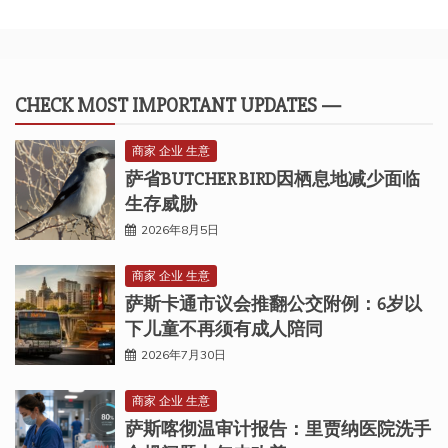
CHECK MOST IMPORTANT UPDATES —
商家 企业 生意
萨省BUTCHER BIRD因栖息地减少面临
生存威胁
2026年8月5日
商家 企业 生意
萨斯卡通市议会推翻公交附例：6岁以
下儿童不再须有成人陪同
2026年7月30日
商家 企业 生意
萨斯喀彻温审计报告：里贾纳医院洗手