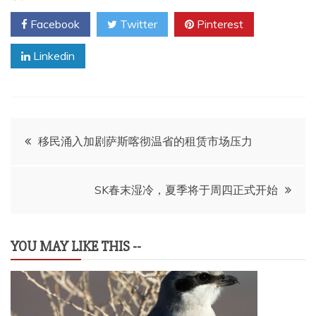
Facebook
Twitter
Pinterest
Linkedin
文
移民涌入加剧萨斯喀彻温省的租赁市场压力
章
SK春末湿冷，夏季将于周四正式开始
导
航
YOU MAY LIKE THIS --