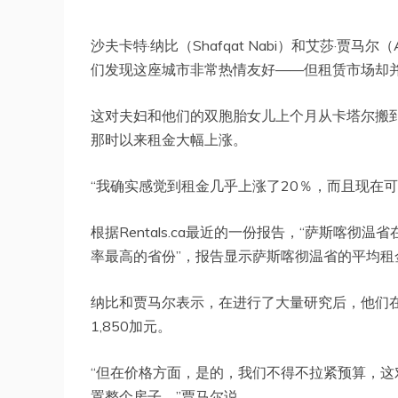
沙夫卡特·纳比（Shafqat Nabi）和艾莎·贾马
们发现这座城市非常热情友好——但租赁市场却
这对夫妇和他们的双胞胎女儿上个月从卡塔尔搬
那时以来租金大幅上涨。
“我确实感觉到租金几乎上涨了20％，而且现在
根据Rentals.ca最近的一份报告，“萨斯喀
率最高的省份”，报告显示萨斯喀彻温省的平均租金约
纳比和贾马尔表示，在进行了大量研究后，他们
1,850加元。
“但在价格方面，是的，我们不得不拉紧预算，
置整个房子，”贾马尔说。