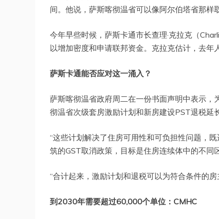
间。他说，萨斯喀彻温省可以像阿尔伯塔省那样取
今年早些时候，萨斯卡通市长查理·克拉克（Charl
以增加密度和申请联邦资金。克拉克估计，去年人
萨斯卡通能否应对这一涌入？
萨斯喀彻温省政府周二在一份书面声明中表示，
彻温省次级套房激励计划和新房建设PST退税延
“这些计划解决了住房可用性和可负担性问题，
筑的GST取消政策，目标是住房连续体中的不同
“合计起来，激励计划和退税可以为符合条件的房主
到2030年需要超过60,000个单位：CMHC