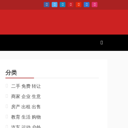
分类
二手 免费 转让
商家 企业 生意
房产 出租 出售
教育 生活 购物
汽车 运动 户外