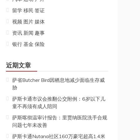
留学 移民 签证
视频 图片 媒体
资讯 新闻 趣事
银行 基金 保险
近期文章
萨省Butcher Bird因栖息地减少面临生存威
胁
萨斯卡通市议会推翻公交附例：6岁以下儿
童不再须有成人陪同
萨斯喀彻温审计报告：里贾纳医院洗手合规
问题七年未改善
萨斯卡通Nutana社区160万豪宅超高1.4米