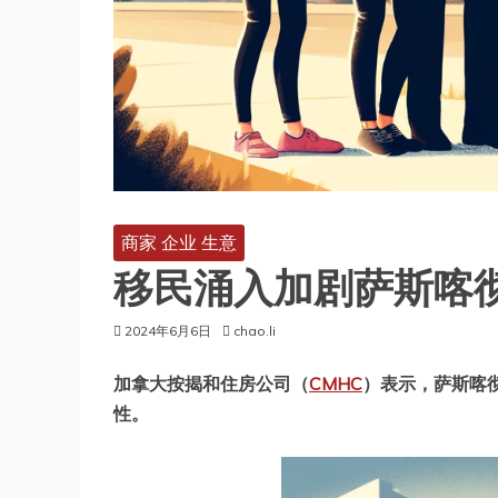
商家 企业 生意
移民涌入加剧萨斯喀
2024年6月6日
chao.li
加拿大按揭和住房公司（
CMHC
）表示，萨斯喀彻
性。