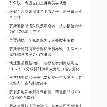
引争议，命运交由上诉委员会裁定
萨省百合花园遭红色甲虫入侵 居民每日巡
查自救
萨斯喀彻温省财政预期逆转：从小幅盈余转
为9.47亿加元赤字
里贾纳找一个家庭保姆，主要做中晚餐
萨斯卡通河面警示浮标重新布设 失踪水上
摩托驾驶者搜寻仍在继续
快速通道最新动向：省提名类别再成焦点，
CRS 730 分线折射加拿大劳动力需求变化
里贾纳警员涉嫌侵犯隐私案受害人发声：要
求警方问责与制度改革
萨省多地发布漏斗云预警 西北部或迎 80–
90 毫米强降雨
萨省今夏航班再度缩减 航空公司因燃油成