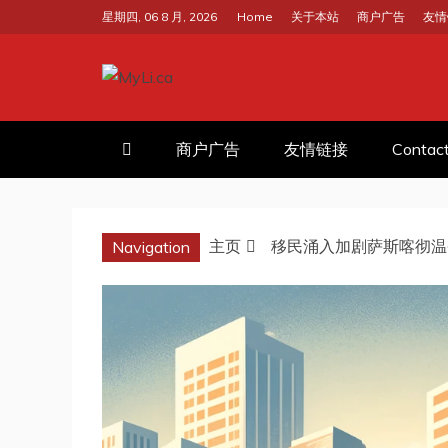
跳
星期四, 06 8 月, 2026
Home
关于本站
商户广告
友情
至
内
容
我的里贾纳RE
加拿大华人中文留学移民租房工
商户广告
友情链接
Contac
主页
移民涌入加剧萨斯喀彻温
Navigation