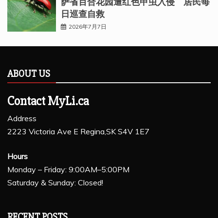
萨省百合花园遭红色甲虫入侵 居民每
日巡查自救
2026年7月7日
ABOUT US
Contact MyLi.ca
Address
2223 Victoria Ave E Regina,SK S4V 1E7
Hours
Monday – Friday: 9:00AM–5:00PM
Saturday & Sunday: Closed!
RECENT POSTS