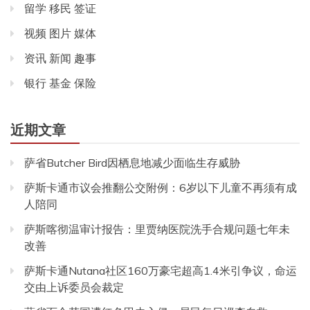
留学 移民 签证
视频 图片 媒体
资讯 新闻 趣事
银行 基金 保险
近期文章
萨省Butcher Bird因栖息地减少面临生存威胁
萨斯卡通市议会推翻公交附例：6岁以下儿童不再须有成
人陪同
萨斯喀彻温审计报告：里贾纳医院洗手合规问题七年未
改善
萨斯卡通Nutana社区160万豪宅超高1.4米引争议，命运
交由上诉委员会裁定