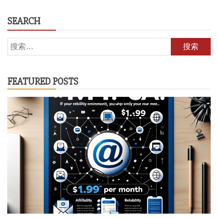
SEARCH
搜
索：
FEATURED POSTS