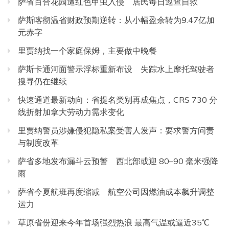
萨省百合花园遭红色甲虫入侵 居民每日巡查自救
萨斯喀彻温省财政预期逆转：从小幅盈余转为9.47亿加
元赤字
里贾纳找一个家庭保姆，主要做中晚餐
萨斯卡通河面警示浮标重新布设 失踪水上摩托驾驶者
搜寻仍在继续
快速通道最新动向：省提名类别再成焦点，CRS 730 分
线折射加拿大劳动力需求变化
里贾纳警员涉嫌侵犯隐私案受害人发声：要求警方问责
与制度改革
萨省多地发布漏斗云预警 西北部或迎 80–90 毫米强降
雨
萨省今夏航班再度缩减 航空公司因燃油成本飙升调整
运力
草原省份迎来今年首场强烈热浪 最高气温或逼近35℃