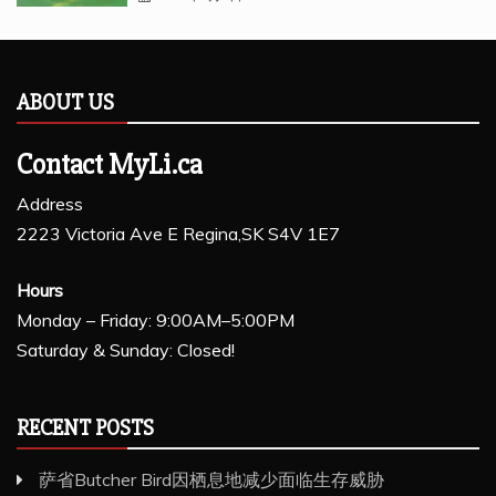
ABOUT US
Contact MyLi.ca
Address
2223 Victoria Ave E Regina,SK S4V 1E7
Hours
Monday – Friday: 9:00AM–5:00PM
Saturday & Sunday: Closed!
RECENT POSTS
萨省Butcher Bird因栖息地减少面临生存威胁