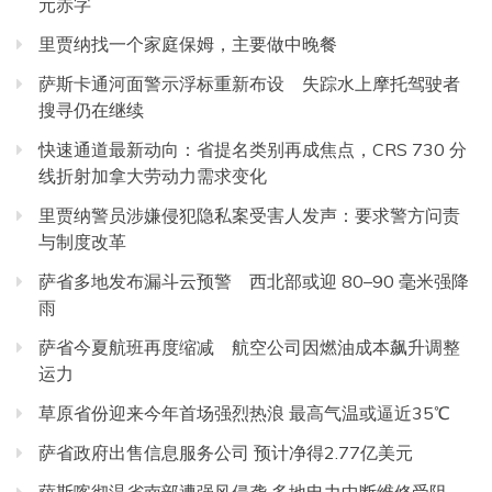
元赤字
里贾纳找一个家庭保姆，主要做中晚餐
萨斯卡通河面警示浮标重新布设 失踪水上摩托驾驶者
搜寻仍在继续
快速通道最新动向：省提名类别再成焦点，CRS 730 分
线折射加拿大劳动力需求变化
里贾纳警员涉嫌侵犯隐私案受害人发声：要求警方问责
与制度改革
萨省多地发布漏斗云预警 西北部或迎 80–90 毫米强降
雨
萨省今夏航班再度缩减 航空公司因燃油成本飙升调整
运力
草原省份迎来今年首场强烈热浪 最高气温或逼近35℃
萨省政府出售信息服务公司 预计净得2.77亿美元