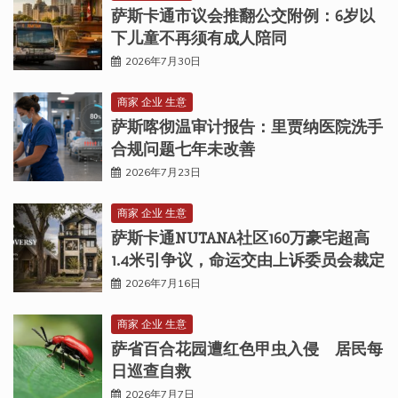
萨斯卡通市议会推翻公交附例：6岁以
下儿童不再须有成人陪同
2026年7月30日
商家 企业 生意
萨斯喀彻温审计报告：里贾纳医院洗手
合规问题七年未改善
2026年7月23日
商家 企业 生意
萨斯卡通NUTANA社区160万豪宅超高
1.4米引争议，命运交由上诉委员会裁定
2026年7月16日
商家 企业 生意
萨省百合花园遭红色甲虫入侵 居民每
日巡查自救
2026年7月7日