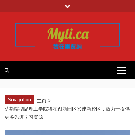
跳
至
内
容
我的里贾纳
加拿大华人中文留学移民租房工作信
息平台
REGINA
Navigation
主页
萨斯喀彻温理工学院将在创新园区兴建新校区，致力于提供
更多先进学习资源