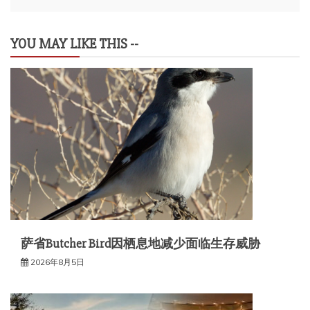
导
航
YOU MAY LIKE THIS --
萨省Butcher Bird因栖息地减少面临生存威胁
2026年8月5日