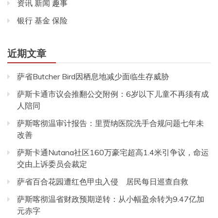
资讯 新闻 趣事
银行 基金 保险
近期文章
萨省Butcher Bird因栖息地减少面临生存威胁
萨斯卡通市议会推翻公交附例：6岁以下儿童不再须有成
人陪同
萨斯喀彻温审计报告：里贾纳医院洗手合规问题七年未
改善
萨斯卡通Nutana社区160万豪宅超高1.4米引争议，命运
交由上诉委员会裁定
萨省百合花园遭红色甲虫入侵 居民每日巡查自救
萨斯喀彻温省财政预期逆转：从小幅盈余转为9.47亿加
元赤字