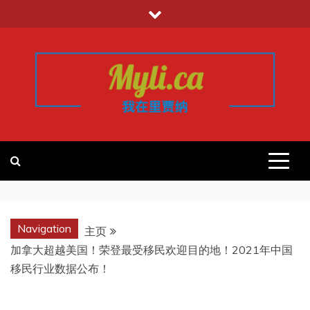
跳
至
内
容
我的里贾纳
加拿大华人中文留学移民租房工作信
息平台
REGINA
Navigation
主页
加拿大超越美国！荣登最受移民欢迎目的地！2021年中国
移民行业数据公布！