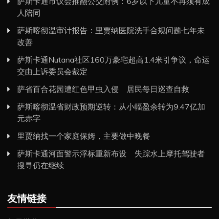
萨斯卡通市议会推翻公交附例：6岁以下儿童不再须有成
人陪同
萨斯喀彻温审计报告：里贾纳医院洗手合规问题七年未
改善
萨斯卡通Nutana社区160万豪宅超高1.4米引争议，命运
交由上诉委员会裁定
萨省百合花园遭红色甲虫入侵 居民每日巡查自救
萨斯喀彻温省财政预期逆转：从小幅盈余转为9.47亿加
元赤字
里贾纳找一个家庭保姆，主要做中晚餐
萨斯卡通河面警示浮标重新布设 失踪水上摩托驾驶者
搜寻仍在继续
友情链接