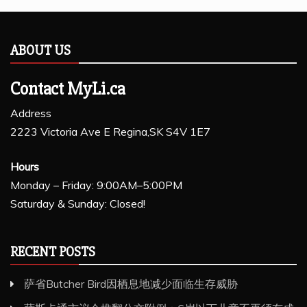
ABOUT US
Contact MyLi.ca
Address
2223 Victoria Ave E Regina,SK S4V 1E7
Hours
Monday – Friday: 9:00AM–5:00PM
Saturday & Sunday: Closed!
RECENT POSTS
萨省Butcher Bird因栖息地减少面临生存威胁