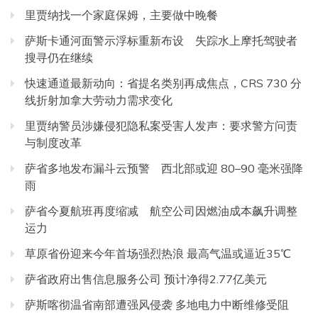
里贾纳找一个家庭保姆，主要做中晚餐
萨斯卡通河面警示浮标重新布设 失踪水上摩托驾驶者
搜寻仍在继续
快速通道最新动向：省提名类别再成焦点，CRS 730 分
线折射加拿大劳动力需求变化
里贾纳警员涉嫌侵犯隐私案受害人发声：要求警方问责
与制度改革
萨省多地发布漏斗云预警 西北部或迎 80–90 毫米强降
雨
萨省今夏航班再度缩减 航空公司因燃油成本飙升调整
运力
草原省份迎来今年首场强烈热浪 最高气温或逼近35℃
萨省政府出售信息服务公司 预计净得2.77亿美元
萨斯喀彻温省南部遭强风侵袭 多地电力中断维修受阻