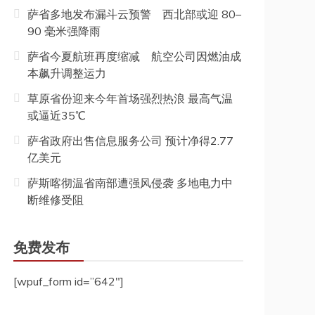
萨省多地发布漏斗云预警 西北部或迎 80–
90 毫米强降雨
萨省今夏航班再度缩减 航空公司因燃油成
本飙升调整运力
草原省份迎来今年首场强烈热浪 最高气温
或逼近35℃
萨省政府出售信息服务公司 预计净得2.77
亿美元
萨斯喀彻温省南部遭强风侵袭 多地电力中
断维修受阻
免费发布
[wpuf_form id=”642″]