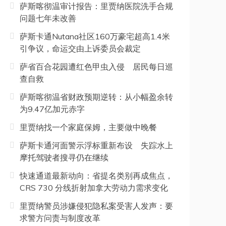
萨斯喀彻温审计报告：里贾纳医院洗手合规
问题七年未改善
萨斯卡通Nutana社区160万豪宅超高1.4米
引争议，命运交由上诉委员会裁定
萨省百合花园遭红色甲虫入侵 居民每日巡
查自救
萨斯喀彻温省财政预期逆转：从小幅盈余转
为9.47亿加元赤字
里贾纳找一个家庭保姆，主要做中晚餐
萨斯卡通河面警示浮标重新布设 失踪水上
摩托驾驶者搜寻仍在继续
快速通道最新动向：省提名类别再成焦点，
CRS 730 分线折射加拿大劳动力需求变化
里贾纳警员涉嫌侵犯隐私案受害人发声：要
求警方问责与制度改革