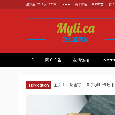
跳
星期五, 07 8 月, 2026
Home
关于本站
商户广告
友情
至
内
容
我的里贾纳RE
加拿大华人中文留学移民租房工
商户广告
友情链接
Contac
主页
厉害了！拿了枫叶卡还不
Navigation