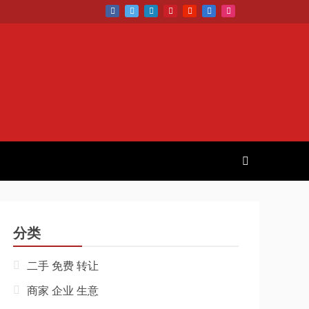
分类
二手 免费 转让
商家 企业 生意