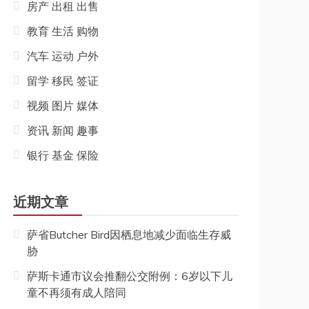
房产 出租 出售
教育 生活 购物
汽车 运动 户外
留学 移民 签证
视频 图片 媒体
资讯 新闻 趣事
银行 基金 保险
近期文章
萨省Butcher Bird因栖息地减少面临生存威
胁
萨斯卡通市议会推翻公交附例：6岁以下儿
童不再须有成人陪同