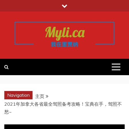
跳
至
内
容
我的里贾纳
加拿大华人中文留学移民租房工作信
息平台
REGINA
Navigation
主页
2021年加拿大各省最全驾照备考攻略！宝典在手，驾照不
愁~