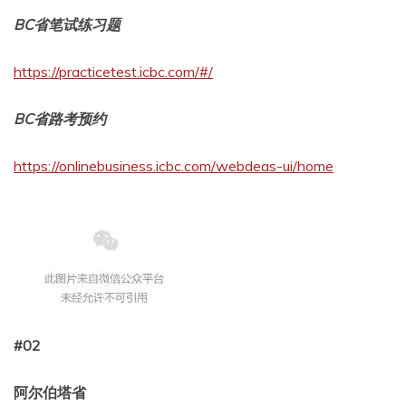
BC省笔试练习题
https://practicetest.icbc.com/#/
BC省路考预约
https://onlinebusiness.icbc.com/webdeas-ui/home
#
0
2
阿尔伯塔省