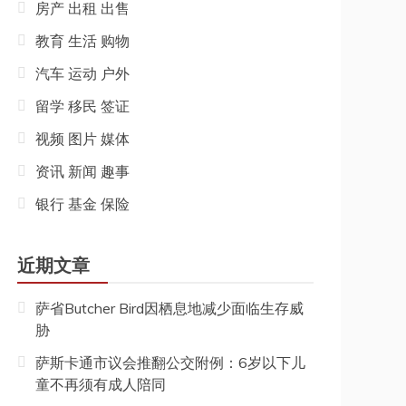
房产 出租 出售
教育 生活 购物
汽车 运动 户外
留学 移民 签证
视频 图片 媒体
资讯 新闻 趣事
银行 基金 保险
近期文章
萨省Butcher Bird因栖息地减少面临生存威
胁
萨斯卡通市议会推翻公交附例：6岁以下儿
童不再须有成人陪同