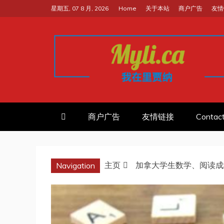
跳
星期五, 07 8 月, 2026
Home
关于本站
商户广告
友情
至
内
容
我的里贾纳RE
加拿大华人中文留学移民租房工
商户广告
友情链接
Contac
主页
加拿大学生数学、阅读成绩自
Navigation