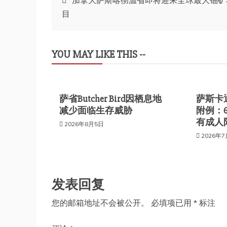
加拿大萨斯喀彻温省即将迎来全球最大铀矿
目
章
导
YOU MAY LIKE THIS --
航
萨省Butcher Bird因栖息地
萨斯卡
减少面临生存威胁
附例：
有成人
2026年8月5日
2026年
发表回复
您的邮箱地址不会被公开。
必填项已用
*
标注