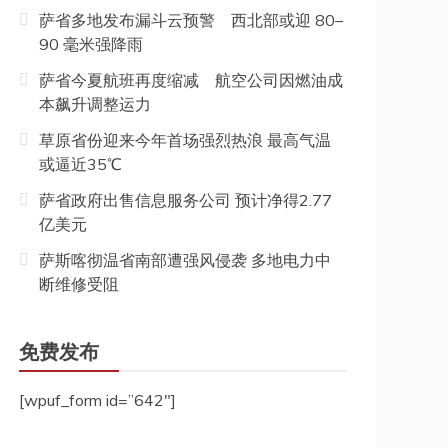
萨省多地发布漏斗云预警 西北部或迎 80–
90 毫米强降雨
萨省今夏航班再度缩减 航空公司因燃油成
本飙升调整运力
草原省份迎来今年首场强烈热浪 最高气温
或逼近35℃
萨省政府出售信息服务公司 预计净得2.77
亿美元
萨斯喀彻温省南部遭强风侵袭 多地电力中
断维修受阻
免费发布
[wpuf_form id=”642″]