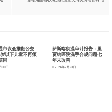
项
宠物用品猫砂海运到加拿大清关所需资料
通市议会推翻公交
萨斯喀彻温审计报告：里
6岁以下儿童不再须
贾纳医院洗手合规问题七
陪同
年未改善
7月30日
2026年7月23日