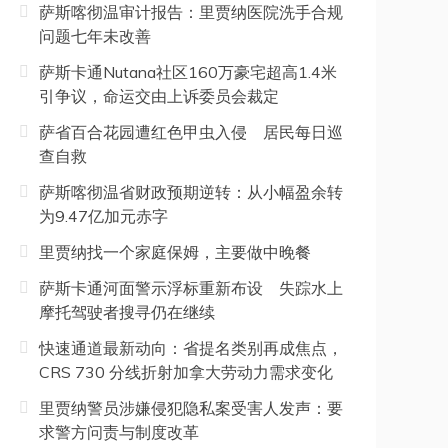
萨斯喀彻温审计报告：里贾纳医院洗手合规
问题七年未改善
萨斯卡通Nutana社区160万豪宅超高1.4米
引争议，命运交由上诉委员会裁定
萨省百合花园遭红色甲虫入侵 居民每日巡
查自救
萨斯喀彻温省财政预期逆转：从小幅盈余转
为9.47亿加元赤字
里贾纳找一个家庭保姆，主要做中晚餐
萨斯卡通河面警示浮标重新布设 失踪水上
摩托驾驶者搜寻仍在继续
快速通道最新动向：省提名类别再成焦点，
CRS 730 分线折射加拿大劳动力需求变化
里贾纳警员涉嫌侵犯隐私案受害人发声：要
求警方问责与制度改革