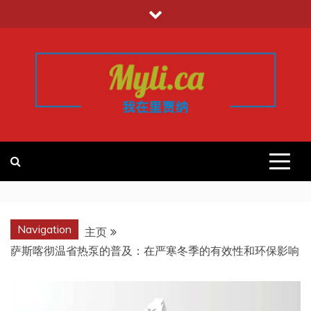
跳
至
内
容
我的里贾纳
加拿大华人中文留学移民租房工作信
息平台
REGINA
Navigation
主页
萨斯喀彻温省热泵的普及：在严寒冬季的有效性和环保影响