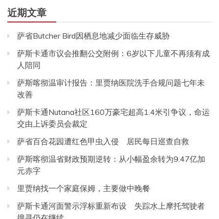
近期文章
萨省Butcher Bird因栖息地减少面临生存威胁
萨斯卡通市议会推翻公交附例：6岁以下儿童不再须有成
人陪同
萨斯喀彻温审计报告：里贾纳医院洗手合规问题七年未
改善
萨斯卡通Nutana社区160万豪宅超高1.4米引争议，命运
交由上诉委员会裁定
萨省百合花园遭红色甲虫入侵 居民每日巡查自救
萨斯喀彻温省财政预期逆转：从小幅盈余转为9.47亿加
元赤字
里贾纳找一个家庭保姆，主要做中晚餐
萨斯卡通河面警示浮标重新布设 失踪水上摩托驾驶者
搜寻仍在继续