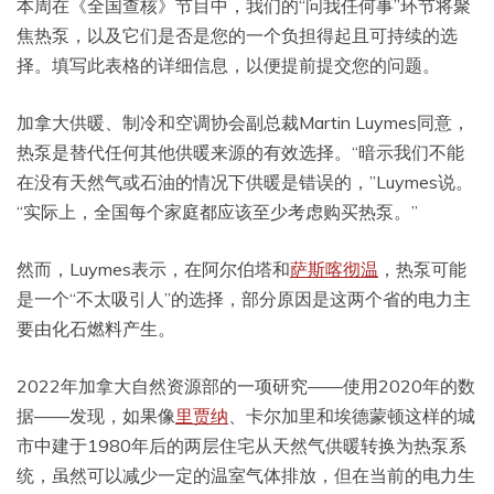
本周在《全国查核》节目中，我们的“问我任何事”环节将聚
焦热泵，以及它们是否是您的一个负担得起且可持续的选
择。填写此表格的详细信息，以便提前提交您的问题。
加拿大供暖、制冷和空调协会副总裁Martin Luymes同意，
热泵是替代任何其他供暖来源的有效选择。“暗示我们不能
在没有天然气或石油的情况下供暖是错误的，”Luymes说。
“实际上，全国每个家庭都应该至少考虑购买热泵。”
然而，Luymes表示，在阿尔伯塔和
萨斯喀彻温
，热泵可能
是一个“不太吸引人”的选择，部分原因是这两个省的电力主
要由化石燃料产生。
2022年加拿大自然资源部的一项研究——使用2020年的数
据——发现，如果像
里贾纳
、卡尔加里和埃德蒙顿这样的城
市中建于1980年后的两层住宅从天然气供暖转换为热泵系
统，虽然可以减少一定的温室气体排放，但在当前的电力生