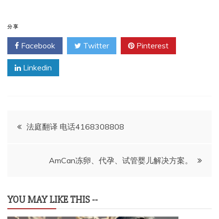
分享
Facebook
Twitter
Pinterest
Linkedin
文
法庭翻译 电话4168308808
章
AmCan冻卵、代孕、试管婴儿解决方案。
导
航
YOU MAY LIKE THIS --