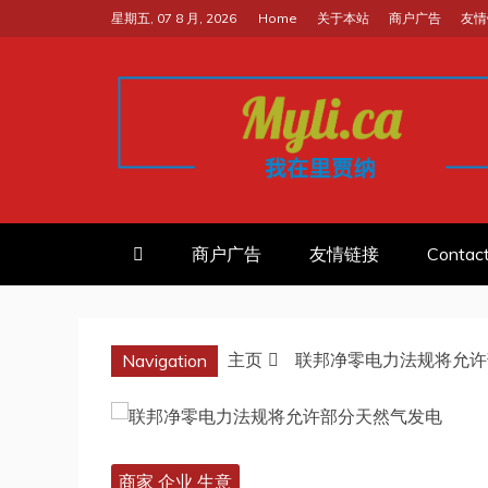
跳
星期五, 07 8 月, 2026
Home
关于本站
商户广告
友情
至
内
容
我的里贾纳RE
加拿大华人中文留学移民租房工
商户广告
友情链接
Contac
主页
联邦净零电力法规将允许
Navigation
商家 企业 生意