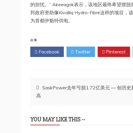
的担忧。” Akeeagok表示，该地区最终希
邦政府资助像Kivalliq Hydro-Fibre
为首都伊魁特供电。
分享
Facebook
Twitter
Pinterest
文
SaskPower去年亏损1.72亿美元 — 创历史
高
章
导
YOU MAY LIKE THIS --