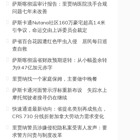
萨斯喀彻温审计报告：里贾纳医院洗手合规
问题七年未改善
萨斯卡通Nutana社区160万豪宅超高1.4米
引争议，命运交由上诉委员会裁定
萨省百合花园遭红色甲虫入侵 居民每日巡
查自救
萨斯喀彻温省财政预期逆转：从小幅盈余转
为9.47亿加元赤字
里贾纳找一个家庭保姆，主要做中晚餐
萨斯卡通河面警示浮标重新布设 失踪水上
摩托驾驶者搜寻仍在继续
快速通道最新动向：省提名类别再成焦点，
CRS 730 分线折射加拿大劳动力需求变化
里贾纳警员涉嫌侵犯隐私案受害人发声：要
求警方问责与制度改革