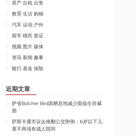
房产 出租 出售
教育 生活 购物
汽车 运动 户外
留学 移民 签证
视频 图片 媒体
资讯 新闻 趣事
银行 基金 保险
近期文章
萨省Butcher Bird因栖息地减少面临生存威
胁
萨斯卡通市议会推翻公交附例：6岁以下儿
童不再须有成人陪同