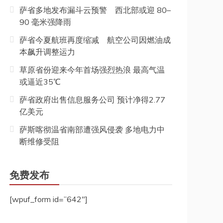
萨省多地发布漏斗云预警 西北部或迎 80–
90 毫米强降雨
萨省今夏航班再度缩减 航空公司因燃油成
本飙升调整运力
草原省份迎来今年首场强烈热浪 最高气温
或逼近35℃
萨省政府出售信息服务公司 预计净得2.77
亿美元
萨斯喀彻温省南部遭强风侵袭 多地电力中
断维修受阻
免费发布
[wpuf_form id=”642″]