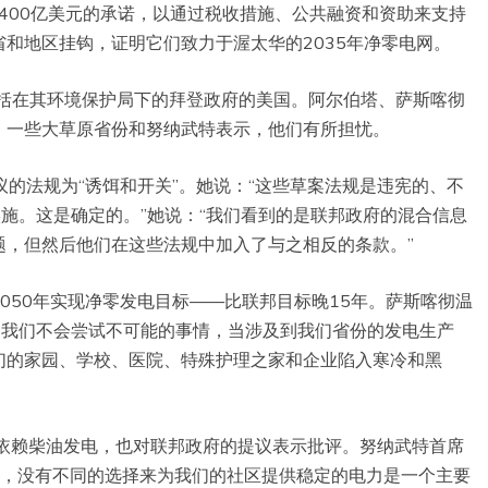
过400亿美元的承诺，以通过税收措施、公共融资和资助来支持
和地区挂钩，证明它们致力于渥太华的2035年净零电网。
包括在其环境保护局下的拜登政府的美国。阿尔伯塔、萨斯喀彻
，一些大草原省份和努纳武特表示，他们有所担忧。
z称提议的法规为“诱饵和开关”。她说：“这些草案法规是违宪的、不
施。这是确定的。”她说：“我们看到的是联邦政府的混合信息
题，但然后他们在这些法规中加入了与之相反的条款。”
050年实现净零发电目标——比联邦目标晚15年。萨斯喀彻温
温省，我们不会尝试不可能的事情，当涉及到我们省份的发电生产
们的家园、学校、医院、特殊护理之家和企业陷入寒冷和黑
，依赖柴油发电，也对联邦政府的提议表示批评。努纳武特首席
对我们来说，没有不同的选择来为我们的社区提供稳定的电力是一个主要