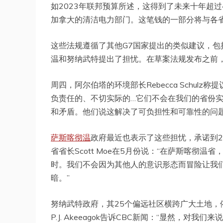
如2023年联邦预算所述，这得到了未来十年超
加拿大的清洁电力部门。这笔钱的一部分将与各省
这些法规遵循了其他G7国家提出的类似建议，
温和努纳武特提出了担忧。在草案法规发布之前
周四，阿尔伯塔的环境部长Rebecca Schul
负责任的、不切实际的…它们不会在我们的省份实
和矛盾。他们说这解决了可负担性和可靠性的问
萨斯喀彻温
政府最近也表示了这些担忧，承诺到2
省省长Scott Moe在5月份说：“在萨斯喀彻
时。我们不会因为其他人的意识形态而冒险让我
暗。”
努纳武特政府，其25个偏远社区横跨广大土地
P.J. Akeeagok告诉CBC新闻：“显然，