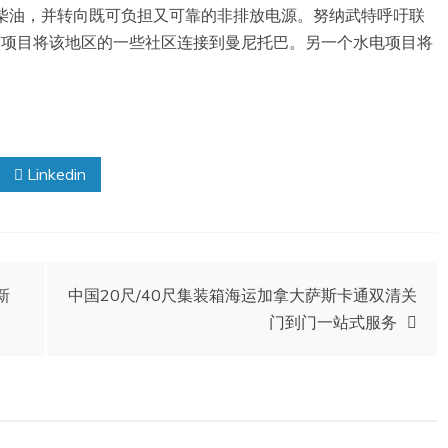
望摆脱柴油，并转向既可负担又可靠的非排放电源。努纳武特呼吁联
这样的项目，该项目将该地区的一些社区连接到曼尼托巴。另一个水电项目将
Linkedin
新
中国20尺/40尺集装箱海运加拿大萨斯卡通双清关
门到门一站式服务