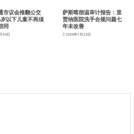
通市议会推翻公交
萨斯喀彻温审计报告：里
6岁以下儿童不再须
贾纳医院洗手合规问题七
陪同
年未改善
7月30日
2026年7月23日