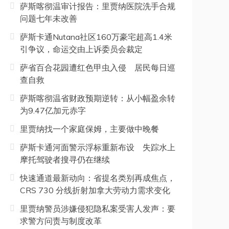
萨斯喀彻温审计报告：里贾纳医院洗手合规
问题七年未改善
萨斯卡通Nutana社区160万豪宅超高1.4米
引争议，命运交由上诉委员会裁定
萨省百合花园遭红色甲虫入侵 居民每日巡
查自救
萨斯喀彻温省财政预期逆转：从小幅盈余转
为9.47亿加元赤字
里贾纳找一个家庭保姆，主要做中晚餐
萨斯卡通河面警示浮标重新布设 失踪水上
摩托驾驶者搜寻仍在继续
快速通道最新动向：省提名类别再成焦点，
CRS 730 分线折射加拿大劳动力需求变化
里贾纳警员涉嫌侵犯隐私案受害人发声：要
求警方问责与制度改革