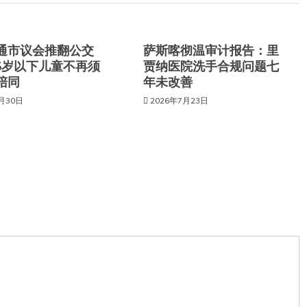
通市议会推翻公交
萨斯喀彻温审计报告：里
6岁以下儿童不再须
贾纳医院洗手合规问题七
陪同
年未改善
7月30日
2026年7月23日