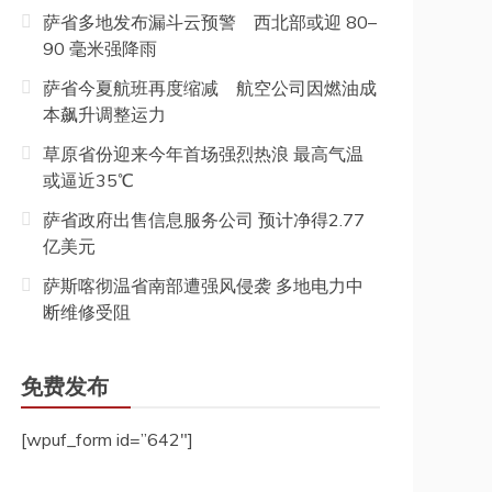
萨省多地发布漏斗云预警 西北部或迎 80–
90 毫米强降雨
萨省今夏航班再度缩减 航空公司因燃油成
本飙升调整运力
草原省份迎来今年首场强烈热浪 最高气温
或逼近35℃
萨省政府出售信息服务公司 预计净得2.77
亿美元
萨斯喀彻温省南部遭强风侵袭 多地电力中
断维修受阻
免费发布
[wpuf_form id=”642″]