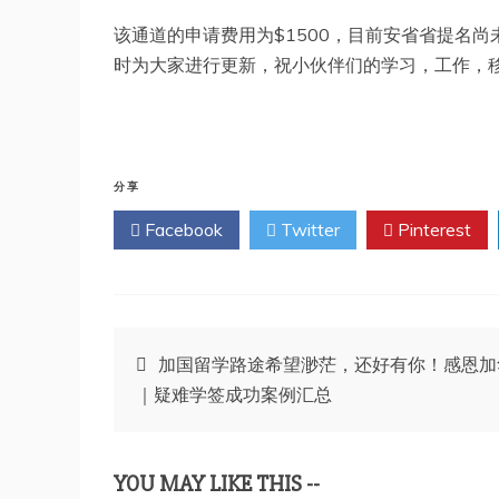
该通道的申请费用为$1500，目前安省省提名
时为大家进行更新，祝小伙伴们的学习，工作，
分享
Facebook
Twitter
Pinterest
文
加国留学路途希望渺茫，还好有你！感恩加
｜疑难学签成功案例汇总
章
导
YOU MAY LIKE THIS --