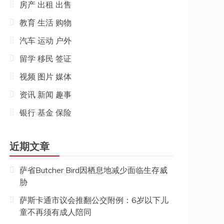
房产 出租 出售
教育 生活 购物
汽车 运动 户外
留学 移民 签证
视频 图片 媒体
资讯 新闻 趣事
银行 基金 保险
近期文章
萨省Butcher Bird因栖息地减少面临生存威
胁
萨斯卡通市议会推翻公交附例：6岁以下儿
童不再须有成人陪同