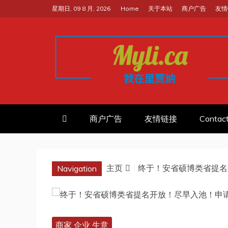
跳
星期日, 09 8 月, 2026
Home
关于本站
商户广告
友情
至
内
容
我的里贾纳RE
加拿大华人中文留学移民租房工
商户广告
友情链接
Contac
主页
终于！安省硕博类省提名
Navigation
商家 企业 生意