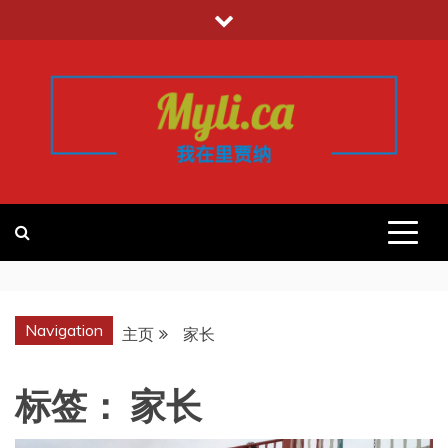
跳
至
内
容
我的里贾纳
加拿大华人中文留学移民租房工作信
息平台
REGINA
Navigation
主页
家长
标签：
家长