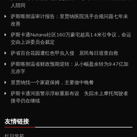
人陪同
萨斯喀彻温审计报告：里贾纳医院洗手合规问题七年未
改善
萨斯卡通Nutana社区160万豪宅超高1.4米引争议，命运
交由上诉委员会裁定
萨省百合花园遭红色甲虫入侵 居民每日巡查自救
萨斯喀彻温省财政预期逆转：从小幅盈余转为9.47亿加
元赤字
里贾纳找一个家庭保姆，主要做中晚餐
萨斯卡通河面警示浮标重新布设 失踪水上摩托驾驶者
搜寻仍在继续
友情链接
红日学苑