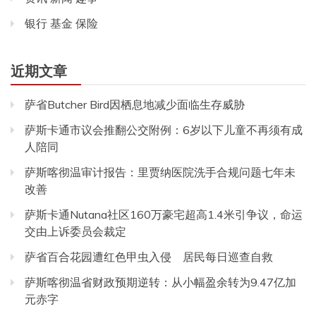
银行 基金 保险
近期文章
萨省Butcher Bird因栖息地减少面临生存威胁
萨斯卡通市议会推翻公交附例：6岁以下儿童不再须有成
人陪同
萨斯喀彻温审计报告：里贾纳医院洗手合规问题七年未
改善
萨斯卡通Nutana社区160万豪宅超高1.4米引争议，命运
交由上诉委员会裁定
萨省百合花园遭红色甲虫入侵 居民每日巡查自救
萨斯喀彻温省财政预期逆转：从小幅盈余转为9.47亿加
元赤字