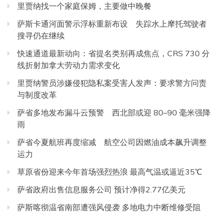
里贾纳找一个家庭保姆，主要做中晚餐
萨斯卡通河面警示浮标重新布设 失踪水上摩托驾驶者
搜寻仍在继续
快速通道最新动向：省提名类别再成焦点，CRS 730 分
线折射加拿大劳动力需求变化
里贾纳警员涉嫌侵犯隐私案受害人发声：要求警方问责
与制度改革
萨省多地发布漏斗云预警 西北部或迎 80–90 毫米强降
雨
萨省今夏航班再度缩减 航空公司因燃油成本飙升调整
运力
草原省份迎来今年首场强烈热浪 最高气温或逼近35℃
萨省政府出售信息服务公司 预计净得2.77亿美元
萨斯喀彻温省南部遭强风侵袭 多地电力中断维修受阻