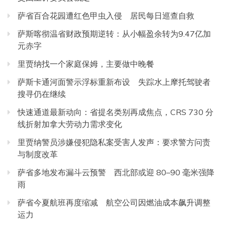
萨省百合花园遭红色甲虫入侵 居民每日巡查自救
萨斯喀彻温省财政预期逆转：从小幅盈余转为9.47亿加
元赤字
里贾纳找一个家庭保姆，主要做中晚餐
萨斯卡通河面警示浮标重新布设 失踪水上摩托驾驶者
搜寻仍在继续
快速通道最新动向：省提名类别再成焦点，CRS 730 分
线折射加拿大劳动力需求变化
里贾纳警员涉嫌侵犯隐私案受害人发声：要求警方问责
与制度改革
萨省多地发布漏斗云预警 西北部或迎 80–90 毫米强降
雨
萨省今夏航班再度缩减 航空公司因燃油成本飙升调整
运力