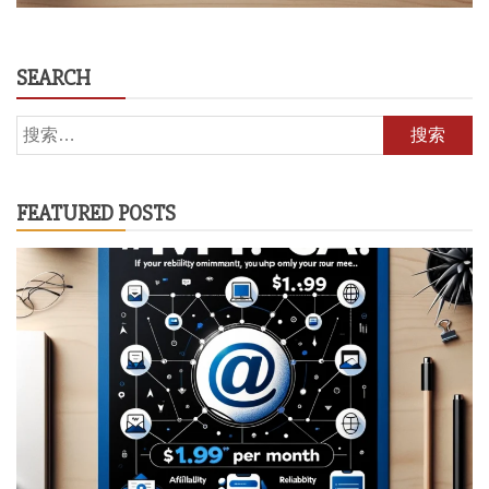
SEARCH
搜
索：
FEATURED POSTS