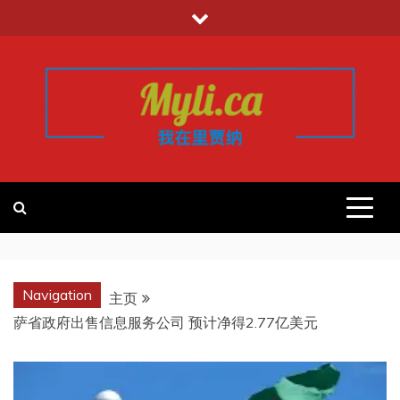
跳
至
内
容
我的里贾纳
加拿大华人中文留学移民租房工作信
息平台
REGINA
Navigation
主页
萨省政府出售信息服务公司 预计净得2.77亿美元