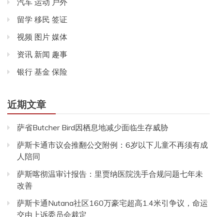
汽车 运动 户外
留学 移民 签证
视频 图片 媒体
资讯 新闻 趣事
银行 基金 保险
近期文章
萨省Butcher Bird因栖息地减少面临生存威胁
萨斯卡通市议会推翻公交附例：6岁以下儿童不再须有成
人陪同
萨斯喀彻温审计报告：里贾纳医院洗手合规问题七年未
改善
萨斯卡通Nutana社区160万豪宅超高1.4米引争议，命运
交由上诉委员会裁定