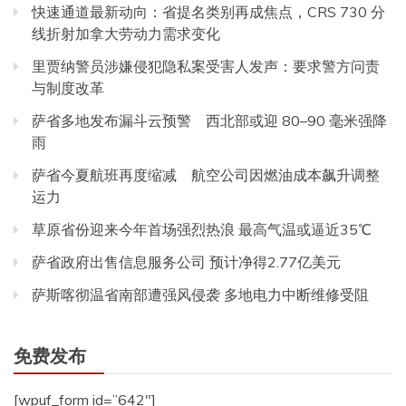
快速通道最新动向：省提名类别再成焦点，CRS 730 分
线折射加拿大劳动力需求变化
里贾纳警员涉嫌侵犯隐私案受害人发声：要求警方问责
与制度改革
萨省多地发布漏斗云预警 西北部或迎 80–90 毫米强降
雨
萨省今夏航班再度缩减 航空公司因燃油成本飙升调整
运力
草原省份迎来今年首场强烈热浪 最高气温或逼近35℃
萨省政府出售信息服务公司 预计净得2.77亿美元
萨斯喀彻温省南部遭强风侵袭 多地电力中断维修受阻
免费发布
[wpuf_form id=”642″]