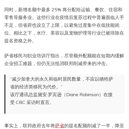
同时，新增名额中最多 25% 将分配给运输、餐饮、住宿和
零售等服务业。这些行业在疫情后复苏过程中普遍面临人手
不足，但省府也设立了上限，以避免过度集中在低技能岗
位。相比之下，水疗、美容以及宠物护理等行业已被排除在
提名资格之外。
萨省移民与职业培训厅指出，尽管额外配额能在短期内缓解
企业招工难题，但仍无法抵消联邦削减带来的冲击。
“减少加拿大的永久和临时居民数量，不应以牺牲萨
省的经济类移民为代价。”
该厅通讯总监黛安·罗宾逊（Diane Robinson）在接
受 CBC 采访时直言。
事实上，联邦政府去年将
萨省
的提名配额削减了一半，降至