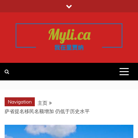
跳
至
内
容
我的里贾纳
加拿大华人中文留学移民租房工作信
息平台
REGINA
Navigation
主页
萨省提名移民名额增加 仍低于历史水平