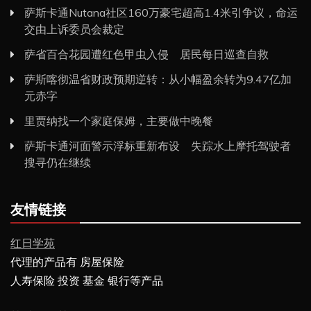
萨斯卡通Nutana社区160万豪宅超高1.4米引争议，命运
交由上诉委员会裁定
萨省百合花园遭红色甲虫入侵 居民每日巡查自救
萨斯喀彻温省财政预期逆转：从小幅盈余转为9.47亿加
元赤字
里贾纳找一个家庭保姆，主要做中晚餐
萨斯卡通河面警示浮标重新布设 失踪水上摩托驾驶者
搜寻仍在继续
友情链接
红日学苑
代理的产品有 房屋保险
人寿保险 投资 基金 银行等产品