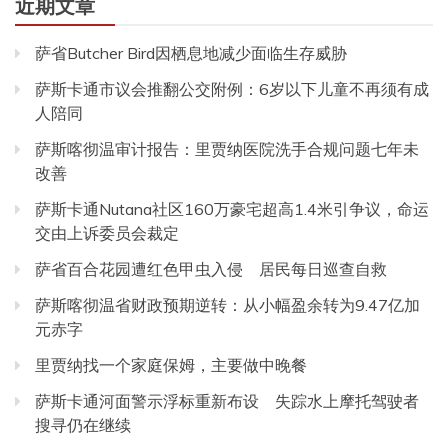
近期文章
萨省Butcher Bird因栖息地减少面临生存威胁
萨斯卡通市议会推翻公交附例：6岁以下儿童不再须有成
人陪同
萨斯喀彻温审计报告：里贾纳医院洗手合规问题七年未
改善
萨斯卡通Nutana社区160万豪宅超高1.4米引争议，命运
交由上诉委员会裁定
萨省百合花园遭红色甲虫入侵 居民每日巡查自救
萨斯喀彻温省财政预期逆转：从小幅盈余转为9.47亿加
元赤字
里贾纳找一个家庭保姆，主要做中晚餐
萨斯卡通河面警示浮标重新布设 失踪水上摩托驾驶者
搜寻仍在继续