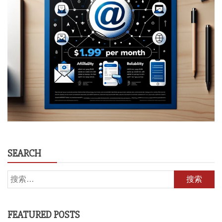
SEARCH
搜
索：
FEATURED POSTS