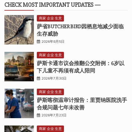
CHECK MOST IMPORTANT UPDATES —
商家 企业 生意
萨省BUTCHER BIRD因栖息地减少面临
生存威胁
2026年8月5日
商家 企业 生意
萨斯卡通市议会推翻公交附例：6岁以
下儿童不再须有成人陪同
2026年7月30日
商家 企业 生意
萨斯喀彻温审计报告：里贾纳医院洗手
合规问题七年未改善
2026年7月23日
商家 企业 生意