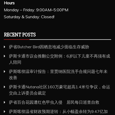
Hours
Monday – Friday: 9:00AM–5:00PM
Saturday & Sunday: Closed!
RECENT POSTS
萨省Butcher Bird因栖息地减少面临生存威胁
萨斯卡通市议会推翻公交附例：6岁以下儿童不再须有成
人陪同
萨斯喀彻温审计报告：里贾纳医院洗手合规问题七年未
改善
萨斯卡通Nutana社区160万豪宅超高1.4米引争议，命运
交由上诉委员会裁定
萨省百合花园遭红色甲虫入侵 居民每日巡查自救
萨斯喀彻温省财政预期逆转：从小幅盈余转为9.47亿加