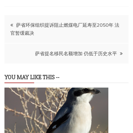
文
萨省环保组织提诉阻止燃煤电厂延寿至2050年 法
官暂缓裁决
章
导
萨省提名移民名额增加 仍低于历史水平
航
YOU MAY LIKE THIS --