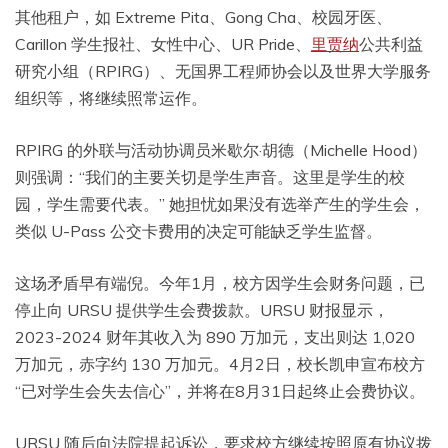
其他租户，如 Extreme Pita、Gong Cha、校园牙医、
Carillon 学生报社、女性中心、UR Pride、
里贾纳
公共利益
研究小组（RPIRG）、无国界工程师协会以及世界大学服务
组织等，将继续照常运作。
RPIRG 的外联与活动协调员米歇尔·胡德（Michelle Hood）
则强调：“我们的主要关切是学生声音。这里是学生的校
园，学生需要代表。” 她担忧如果没有选举产生的学生会，
类似 U-Pass 公交卡费用的决定可能缺乏学生监督。
这场矛盾早有端倪。今年1月，校方因学生会财务问题，已
停止向 URSU 提供学生会费拨款。URSU 财报显示，
2023-2024 财年其收入为 890 万加元，支出则达 1,020
万加元，赤字约 130 万加元。4月2日，校长凯申宣布校方
“已对学生会失去信心”，并将在8月31日起终止会费协议。
URSU 随后向法院提起诉讼，要求校方继续按照原有协议拨