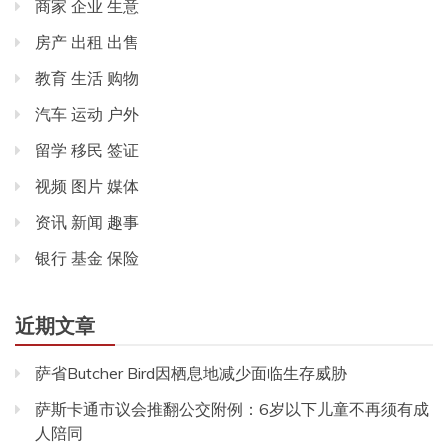
商家 企业 生意
房产 出租 出售
教育 生活 购物
汽车 运动 户外
留学 移民 签证
视频 图片 媒体
资讯 新闻 趣事
银行 基金 保险
近期文章
萨省Butcher Bird因栖息地减少面临生存威胁
萨斯卡通市议会推翻公交附例：6岁以下儿童不再须有成
人陪同