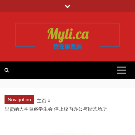
跳
至
内
容
我的里贾纳
加拿大华人中文留学移民租房工作信
息平台
REGINA
Navigation
主页
里贾纳大学驱逐学生会 停止校内办公与经营场所