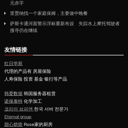
元赤字
里贾纳找一个家庭保姆，主要做中晚餐
萨斯卡通河面警示浮标重新布设 失踪水上摩托驾驶者
搜寻仍在继续
友情链接
红日学苑
代理的产品有 房屋保险
人寿保险 投资 基金 银行等产品
韩爱数据
韩国服务器租赁
诺保泰特
化学加工
코리아 브피앤
한국 서버 전문가
Eternal group
甜心烘焙
Rose家的厨房