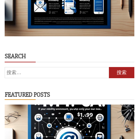
SEARCH
搜
索：
FEATURED POSTS