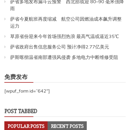
萨省多地发布漏斗云预警 西北部或迎 80–90 毫米强降
雨
萨省今夏航班再度缩减 航空公司因燃油成本飙升调整
运力
草原省份迎来今年首场强烈热浪 最高气温或逼近35℃
萨省政府出售信息服务公司 预计净得2.77亿美元
萨斯喀彻温省南部遭强风侵袭 多地电力中断维修受阻
免费发布
[wpuf_form id=”642″]
POST TABBED
POPULAR POSTS
RECENT POSTS