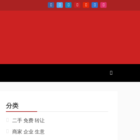
分类
二手 免费 转让
商家 企业 生意