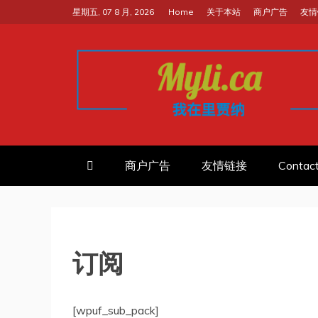
跳
星期五, 07 8 月, 2026
Home
关于本站
商户广告
友情
至
内
容
我的里贾纳RE
加拿大华人中文留学移民租房工
商户广告
友情链接
Contac
订阅
[wpuf_sub_pack]