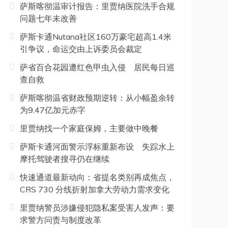
萨斯喀彻温审计报告：里贾纳医院洗手合规
问题七年未改善
萨斯卡通Nutana社区160万豪宅超高1.4米
引争议，命运交由上诉委员会裁定
萨省百合花园遭红色甲虫入侵 居民每日巡
查自救
萨斯喀彻温省财政预期逆转：从小幅盈余转
为9.47亿加元赤字
里贾纳找一个家庭保姆，主要做中晚餐
萨斯卡通河面警示浮标重新布设 失踪水上
摩托驾驶者搜寻仍在继续
快速通道最新动向：省提名类别再成焦点，
CRS 730 分线折射加拿大劳动力需求变化
里贾纳警员涉嫌侵犯隐私案受害人发声：要
求警方问责与制度改革