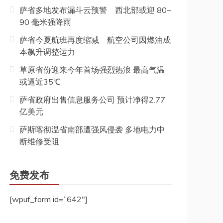
萨省多地发布漏斗云预警 西北部或迎 80–
90 毫米强降雨
萨省今夏航班再度缩减 航空公司因燃油成
本飙升调整运力
草原省份迎来今年首场强烈热浪 最高气温
或逼近35℃
萨省政府出售信息服务公司 预计净得2.77
亿美元
萨斯喀彻温省南部遭强风侵袭 多地电力中
断维修受阻
免费发布
[wpuf_form id=”642″]