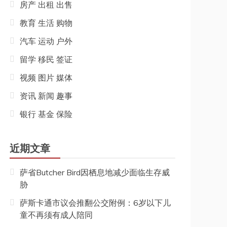
房产 出租 出售
教育 生活 购物
汽车 运动 户外
留学 移民 签证
视频 图片 媒体
资讯 新闻 趣事
银行 基金 保险
近期文章
萨省Butcher Bird因栖息地减少面临生存威
胁
萨斯卡通市议会推翻公交附例：6岁以下儿
童不再须有成人陪同