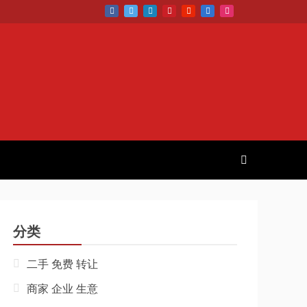
分类
二手 免费 转让
商家 企业 生意