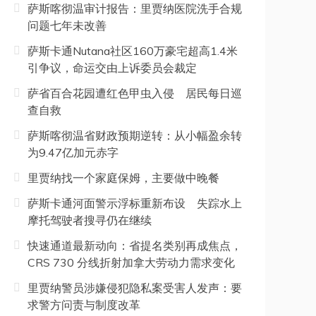
萨斯喀彻温审计报告：里贾纳医院洗手合规
问题七年未改善
萨斯卡通Nutana社区160万豪宅超高1.4米
引争议，命运交由上诉委员会裁定
萨省百合花园遭红色甲虫入侵 居民每日巡
查自救
萨斯喀彻温省财政预期逆转：从小幅盈余转
为9.47亿加元赤字
里贾纳找一个家庭保姆，主要做中晚餐
萨斯卡通河面警示浮标重新布设 失踪水上
摩托驾驶者搜寻仍在继续
快速通道最新动向：省提名类别再成焦点，
CRS 730 分线折射加拿大劳动力需求变化
里贾纳警员涉嫌侵犯隐私案受害人发声：要
求警方问责与制度改革