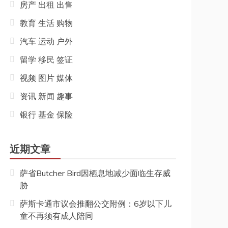
房产 出租 出售
教育 生活 购物
汽车 运动 户外
留学 移民 签证
视频 图片 媒体
资讯 新闻 趣事
银行 基金 保险
近期文章
萨省Butcher Bird因栖息地减少面临生存威
胁
萨斯卡通市议会推翻公交附例：6岁以下儿
童不再须有成人陪同