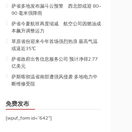
萨省多地发布漏斗云预警 西北部或迎 80–
90 毫米强降雨
萨省今夏航班再度缩减 航空公司因燃油成
本飙升调整运力
草原省份迎来今年首场强烈热浪 最高气温
或逼近35℃
萨省政府出售信息服务公司 预计净得2.77
亿美元
萨斯喀彻温省南部遭强风侵袭 多地电力中
断维修受阻
免费发布
[wpuf_form id=”642″]