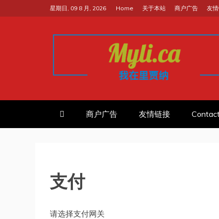
跳
星期日, 09 8 月, 2026
Home
关于本站
商户广告
友情
至
内
容
我的里贾纳RE
加拿大华人中文留学移民租房工
商户广告
友情链接
Contac
支付
请选择支付网关