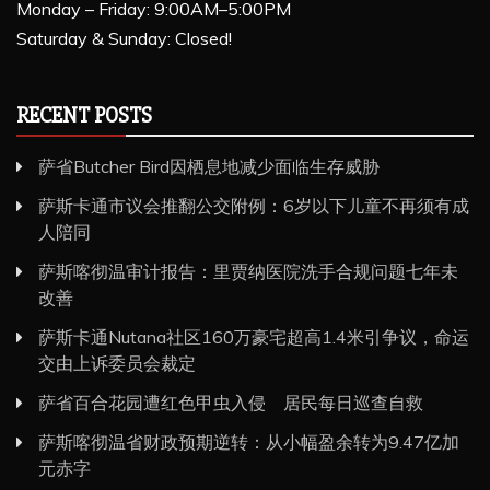
Monday – Friday: 9:00AM–5:00PM
Saturday & Sunday: Closed!
RECENT POSTS
萨省Butcher Bird因栖息地减少面临生存威胁
萨斯卡通市议会推翻公交附例：6岁以下儿童不再须有成
人陪同
萨斯喀彻温审计报告：里贾纳医院洗手合规问题七年未
改善
萨斯卡通Nutana社区160万豪宅超高1.4米引争议，命运
交由上诉委员会裁定
萨省百合花园遭红色甲虫入侵 居民每日巡查自救
萨斯喀彻温省财政预期逆转：从小幅盈余转为9.47亿加
元赤字