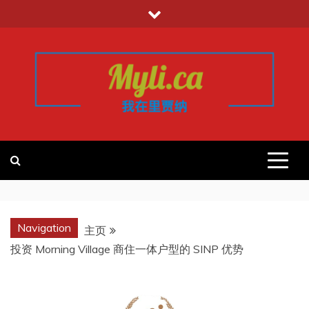
跳
至
内
容
我的里贾纳
加拿大华人中文留学移民租房工作信
息平台
REGINA
Navigation
主页
投资 Morning Village 商住一体户型的 SINP 优势