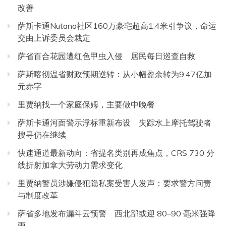
改善
萨斯卡通Nutana社区160万豪宅超高1.4米引争议，命运
交由上诉委员会裁定
萨省百合花园遭红色甲虫入侵 居民每日巡查自救
萨斯喀彻温省财政预期逆转：从小幅盈余转为9.47亿加
元赤字
里贾纳找一个家庭保姆，主要做中晚餐
萨斯卡通河面警示浮标重新布设 失踪水上摩托驾驶者
搜寻仍在继续
快速通道最新动向：省提名类别再成焦点，CRS 730 分
线折射加拿大劳动力需求变化
里贾纳警员涉嫌侵犯隐私案受害人发声：要求警方问责
与制度改革
萨省多地发布漏斗云预警 西北部或迎 80–90 毫米强降
雨