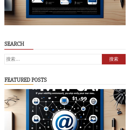
SEARCH
搜
索：
FEATURED POSTS