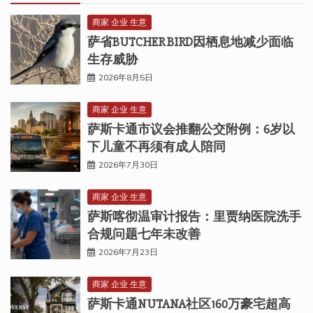
商家 企业 生意
萨省BUTCHER BIRD因栖息地减少面临
生存威胁
2026年8月5日
商家 企业 生意
萨斯卡通市议会推翻公交附例：6岁以
下儿童不再须有成人陪同
2026年7月30日
商家 企业 生意
萨斯喀彻温审计报告：里贾纳医院洗手
合规问题七年未改善
2026年7月23日
商家 企业 生意
萨斯卡通NUTANA社区160万豪宅超高