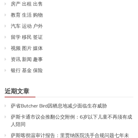
房产 出租 出售
教育 生活 购物
汽车 运动 户外
留学 移民 签证
视频 图片 媒体
资讯 新闻 趣事
银行 基金 保险
近期文章
萨省Butcher Bird因栖息地减少面临生存威胁
萨斯卡通市议会推翻公交附例：6岁以下儿童不再须有成
人陪同
萨斯喀彻温审计报告：里贾纳医院洗手合规问题七年未