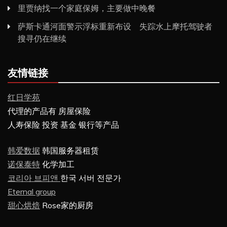
里贾纳找一个家庭保姆，主要做中晚餐
萨斯卡通河面警示浮标重新布设 失踪水上摩托驾驶者
搜寻仍在继续
友情链接
红日学苑
代理的产品有 房屋保险
人寿保险 投资 基金 银行等产品
韩爱数据
韩国服务器租赁
诺保泰特
化学加工
코리아 브피앤
한국 서버 전문가
Eternal group
甜心烘焙
Rose家的厨房