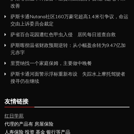
改善
萨斯卡通Nutana社区160万豪宅超高1.4米引争议，命运
交由上诉委员会裁定
萨省百合花园遭红色甲虫入侵 居民每日巡查自救
萨斯喀彻温省财政预期逆转：从小幅盈余转为9.47亿加
元赤字
里贾纳找一个家庭保姆，主要做中晚餐
萨斯卡通河面警示浮标重新布设 失踪水上摩托驾驶者
搜寻仍在继续
友情链接
红日学苑
代理的产品有 房屋保险
人寿保险 投资 基金 银行等产品