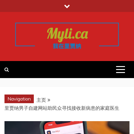
跳
至
内
容
我的里贾纳
加拿大华人中文留学移民租房工作信
息平台
REGINA
Navigation
主页
里贾纳男子自建网站助民众寻找接收新病患的家庭医生