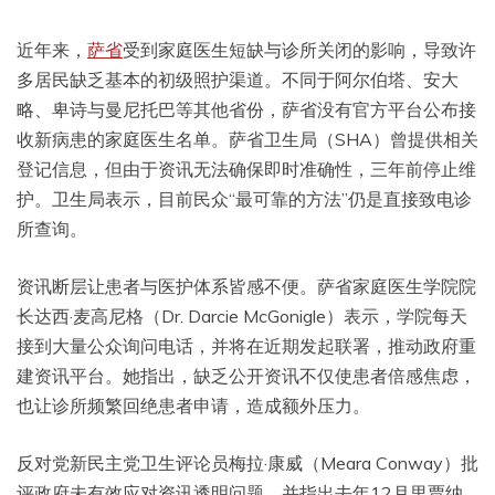
近年来，
萨省
受到家庭医生短缺与诊所关闭的影响，导致许
多居民缺乏基本的初级照护渠道。不同于阿尔伯塔、安大
略、卑诗与曼尼托巴等其他省份，萨省没有官方平台公布接
收新病患的家庭医生名单。萨省卫生局（SHA）曾提供相关
登记信息，但由于资讯无法确保即时准确性，三年前停止维
护。卫生局表示，目前民众“最可靠的方法”仍是直接致电诊
所查询。
资讯断层让患者与医护体系皆感不便。萨省家庭医生学院院
长达西·麦高尼格（Dr. Darcie McGonigle）表示，学院每天
接到大量公众询问电话，并将在近期发起联署，推动政府重
建资讯平台。她指出，缺乏公开资讯不仅使患者倍感焦虑，
也让诊所频繁回绝患者申请，造成额外压力。
反对党新民主党卫生评论员梅拉·康威（Meara Conway）批
评政府未有效应对资讯透明问题，并指出去年12月里贾纳