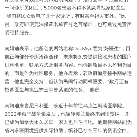
一间诊所关闭后，5,000名患者不得不紧急寻找家庭医生。
“我们替民众致电了几十家诊所，有时甚至得去市外。”她
说，政府即便无法保证名单百分之百精准，也可透过免责声
明维持服务。
南姆迪表示，他所创的网站名称DocMiyo意为“好医生”，目
前正与部分诊所洽谈合作，未来将免费提供接收患者的医疗
机构名单、联系方式及服务内容。他强调项目不以盈利为目
的，而是作为社区服务。他亦表示，若政府愿意接手网站运
营，他也完全支持，但认为民间行动同样重要。“政府还有
招募医生与执业护士等更紧迫的任务。”他说。
南姆迪来自尼日利亚，晚近十年前往乌克兰就读医学院。
2022年俄乌战争爆发后，他辗转波兰最终来到里贾纳，并
已成为加拿大永久居民，家人也居住当地。他期待网站能为
省内求医困境提供实际协助，填补已存在三年的资讯空白。