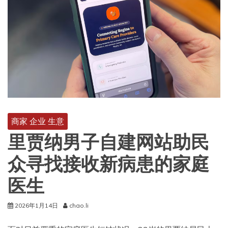
商家 企业 生意
里贾纳男子自建网站助民
众寻找接收新病患的家庭
医生
2026年1月14日
chao.li