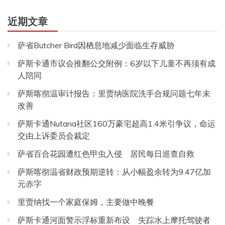
近期文章
萨省Butcher Bird因栖息地减少面临生存威胁
萨斯卡通市议会推翻公交附例：6岁以下儿童不再须有成
人陪同
萨斯喀彻温审计报告：里贾纳医院洗手合规问题七年未
改善
萨斯卡通Nutana社区160万豪宅超高1.4米引争议，命运
交由上诉委员会裁定
萨省百合花园遭红色甲虫入侵 居民每日巡查自救
萨斯喀彻温省财政预期逆转：从小幅盈余转为9.47亿加
元赤字
里贾纳找一个家庭保姆，主要做中晚餐
萨斯卡通河面警示浮标重新布设 失踪水上摩托驾驶者