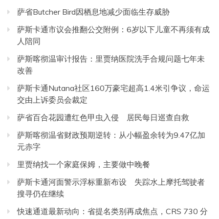
萨省Butcher Bird因栖息地减少面临生存威胁
萨斯卡通市议会推翻公交附例：6岁以下儿童不再须有成
人陪同
萨斯喀彻温审计报告：里贾纳医院洗手合规问题七年未
改善
萨斯卡通Nutana社区160万豪宅超高1.4米引争议，命运
交由上诉委员会裁定
萨省百合花园遭红色甲虫入侵 居民每日巡查自救
萨斯喀彻温省财政预期逆转：从小幅盈余转为9.47亿加
元赤字
里贾纳找一个家庭保姆，主要做中晚餐
萨斯卡通河面警示浮标重新布设 失踪水上摩托驾驶者
搜寻仍在继续
快速通道最新动向：省提名类别再成焦点，CRS 730 分