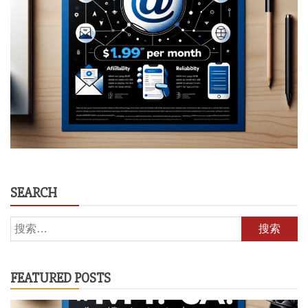
SEARCH
搜
索：
FEATURED POSTS