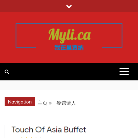
跳
至
内
容
我的里贾纳
加拿大华人中文留学移民租房工作信
息平台
REGINA
Navigation
主页
餐馆请人