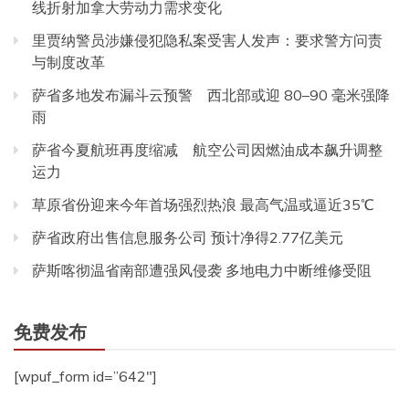
线折射加拿大劳动力需求变化
里贾纳警员涉嫌侵犯隐私案受害人发声：要求警方问责
与制度改革
萨省多地发布漏斗云预警 西北部或迎 80–90 毫米强降
雨
萨省今夏航班再度缩减 航空公司因燃油成本飙升调整
运力
草原省份迎来今年首场强烈热浪 最高气温或逼近35℃
萨省政府出售信息服务公司 预计净得2.77亿美元
萨斯喀彻温省南部遭强风侵袭 多地电力中断维修受阻
免费发布
[wpuf_form id=”642″]