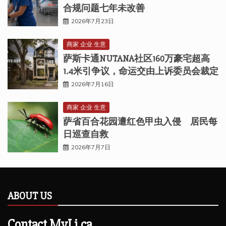
合规问题七年未改善
2026年7月23日
商家 企业 生意
萨斯卡通NUTANA社区160万豪宅超高
1.4米引争议，命运交由上诉委员会裁定
2026年7月16日
商家 企业 生意
萨省百合花园遭红色甲虫入侵 居民每
日巡查自救
2026年7月7日
ABOUT US
Contact MyLi.ca