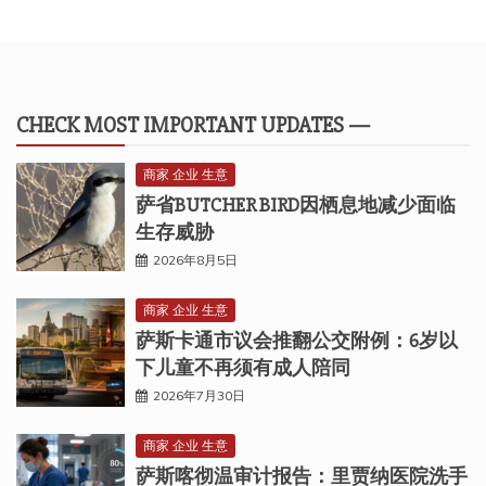
CHECK MOST IMPORTANT UPDATES —
商家 企业 生意
萨省BUTCHER BIRD因栖息地减少面临
生存威胁
2026年8月5日
商家 企业 生意
萨斯卡通市议会推翻公交附例：6岁以
下儿童不再须有成人陪同
2026年7月30日
商家 企业 生意
萨斯喀彻温审计报告：里贾纳医院洗手