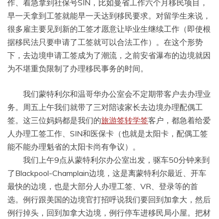
作、着急拿到社保号SIN，比如曼省工作六个月移民项目，
早一天拿到工签就能早一天达到移民要求。对留学生来说，
很多雇主要见到新的工签才愿意让毕业生继续工作（即使根
据移民法只要申请了工签就可以合法工作）。在这个形势
下，去边境申请工签成为了潮流，之前安省瀑布的边境就因
为不堪重负限制了办理移民事务的时间。
我们蒙特利尔和温哥华办公室会不定期带客户去办理业
务。周五上午我们就带了三对陪读家长去边境办理配偶工
签。这三位妈妈都是我们的
旅游签转学签
客户，都急着给爱
人办理工签工作、SIN和医保卡（也就是太阳卡，配偶工签
能不能办理魁省的太阳卡尚有争议）。
我们上午9点从蒙特利尔办公室出发，驱车50分钟来到
了Blackpool-Champlain边境，这是离蒙特利尔最近、开车
最快的边境，也是大部分人办理工签、VR、登录等的首
选。例行跟美国的边境官打招呼说我们要回到加拿大，然后
例行掉头，回到加拿大边境，例行停车进移民局小屋。把材