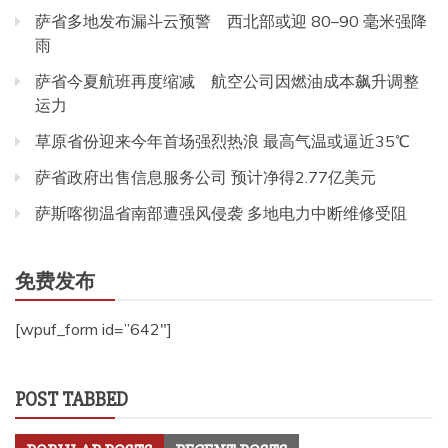
萨省多地发布漏斗云预警 西北部或迎 80–90 毫米强降
雨
萨省今夏航班再度缩减 航空公司因燃油成本飙升调整
运力
草原省份迎来今年首场强烈热浪 最高气温或逼近35℃
萨省政府出售信息服务公司 预计净得2.77亿美元
萨斯喀彻温省南部遭强风侵袭 多地电力中断维修受阻
免费发布
[wpuf_form id=”642″]
POST TABBED