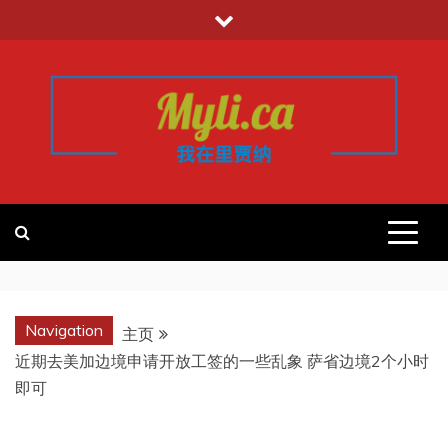
跳
至
内
容
我的里贾纳
加拿大华人中文留学移民租房工作信
息平台
REGINA
Navigation
主页
近期去美加边境申请开放工签的一些乱象 萨省边境2个小时
即可