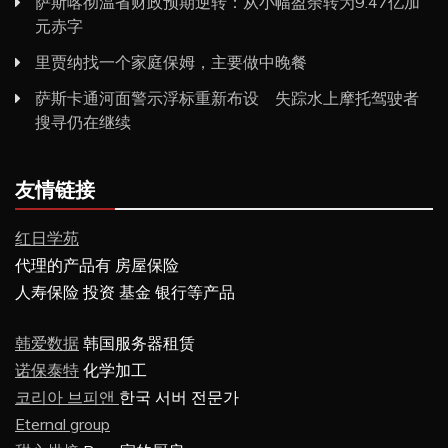
萨斯喀彻温省财政预期逆转：从小幅盈余转为9.47亿加
元赤字
里贾纳找一个家庭保姆，主要做中晚餐
萨斯卡通河面警示浮标重新布设 失踪水上摩托驾驶者
搜寻仍在继续
友情链接
红日学苑
代理的产品有 房屋保险
人寿保险 投资 基金 银行等产品
韩爱数据
韩国服务器租赁
诺保泰特
化学加工
코리아 브피앤
한국 서버 전문가
Eternal group