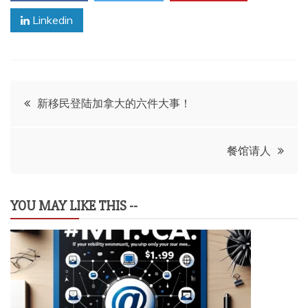
Linkedin
文
新移民登陆加拿大的六件大事！
章
餐馆请人
导
航
YOU MAY LIKE THIS --