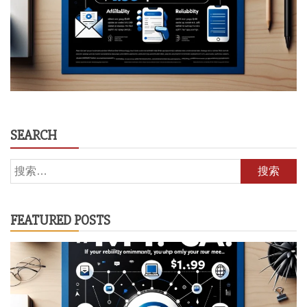
SEARCH
搜
索：
FEATURED POSTS