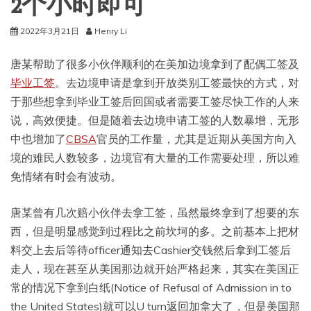
2个小时即可
2022年3月21日
Henry Li
唐某帮助了很多小伙伴顺利的在美加边境拿到了配偶工签及
毕业工签
。去边境申请是拿到开放类别工签最快的方式，对
于那些想拿到毕业工签后回国或者需要工签尽快工作的人来
说，高效便捷。但是随着去边境申请工签的人数暴增，无形
中也增加了
CBSA
官员的工作量，尤其是近期从美国方向入
境的难民人数较多，边境官有大量的工作需要处理，所以难
免情绪有时会有波动。
唐某曾有几次赔小伙伴去拿工签，虽然最终拿到了想要的东
西，但是明显感觉到过程比之前坎坷的多。之前基本上把材
料交上去后等待officer通知去Cashier交钱然后拿到工签后
走人，现在甚至从美国那边就开始严格起来，其实在美国正
常的情况下拿到白纸(Notice of Refusal of Admission in to
the United States)就可以U turn返回加拿大了，但是美国那