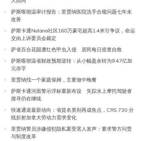
人陪同
萨斯喀彻温审计报告：里贾纳医院洗手合规问题七年未
改善
萨斯卡通Nutana社区160万豪宅超高1.4米引争议，命运
交由上诉委员会裁定
萨省百合花园遭红色甲虫入侵 居民每日巡查自救
萨斯喀彻温省财政预期逆转：从小幅盈余转为9.47亿加
元赤字
里贾纳找一个家庭保姆，主要做中晚餐
萨斯卡通河面警示浮标重新布设 失踪水上摩托驾驶者
搜寻仍在继续
快速通道最新动向：省提名类别再成焦点，CRS 730 分
线折射加拿大劳动力需求变化
里贾纳警员涉嫌侵犯隐私案受害人发声：要求警方问责
与制度改革