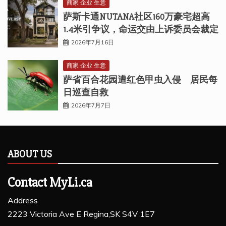
商家 企业 生意
萨斯卡通NUTANA社区160万豪宅超高
1.4米引争议，命运交由上诉委员会裁定
2026年7月16日
商家 企业 生意
萨省百合花园遭红色甲虫入侵 居民每
日巡查自救
2026年7月7日
ABOUT US
Contact MyLi.ca
Address
2223 Victoria Ave E Regina,SK S4V 1E7