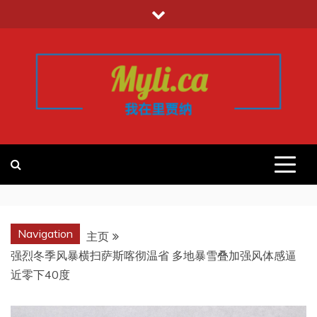
跳
至
内
容
我的里贾纳
加拿大华人中文留学移民租房工作信
息平台
REGINA
Navigation
主页
强烈冬季风暴横扫萨斯喀彻温省 多地暴雪叠加强风体感逼
近零下40度