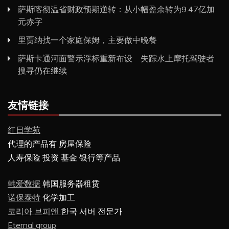
萨斯喀彻温省财政预期逆转：从小幅盈余转为9.47亿加
元赤字
里贾纳找一个家庭保姆，主要做中晚餐
萨斯卡通河面警示浮标重新布设 失踪水上摩托驾驶者
搜寻仍在继续
友情链接
红日学苑
代理的产品有 房屋保险
人寿保险 投资 基金 银行等产品
韩爱数据
韩国服务器租赁
诺保泰特
化学加工
코리아 브피앤
한국 서버 전문가
Eternal group