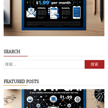
SEARCH
搜
索：
FEATURED POSTS