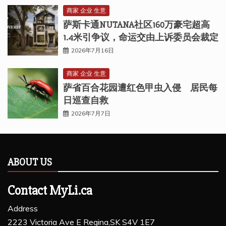
商家 企业 生意
萨斯卡通NUTANA社区160万豪宅超高
1.4米引争议，命运交由上诉委员会裁定
2026年7月16日
商家 企业 生意
萨省百合花园遭红色甲虫入侵 居民每
日巡查自救
2026年7月7日
ABOUT US
Contact MyLi.ca
Address
2223 Victoria Ave E Regina,SK S4V 1E7