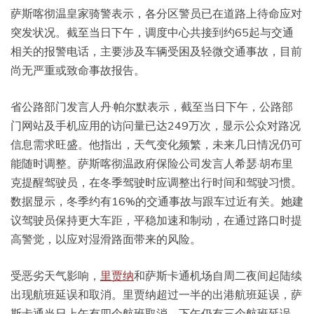
萨斯喀彻温皇家骑警表示，各分区警员已在道路上待命应对
突发状况。截至当日下午，调度中心共接到约65起与交通
相关的报警电话，主要涉及车辆受困及轻微交通事故，目前
尚无严重或致命事故报告。
省公路部门发言人丹·帕尔默表示，截至当日下午，公路部
门网站及手机应用的访问量已达249万次，显示公众对路况
信息需求旺盛。他指出，天气变化频繁，未来几日情况仍可
能随时调整。萨斯喀彻温政府保险公司发言人希瑟·胡布里
克提醒驾驶员，在冬季驾驶时应调整出行时间和驾驶习惯。
数据显示，冬季约有16%的交通事故与跟车过近有关。她建
议驾驶员保持更大车距，平稳加速和制动，在通过路口时提
高警觉，以应对湿滑路面带来的风险。
受恶劣天气影响，
里贾纳
和萨斯卡通机场自周二夜间起陆续
出现航班延误和取消。里贾纳超过一半的出港航班延误，萨
斯卡通当日上午有四个航班取消，下午仍有三个航班延误。