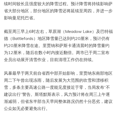
续时间较长且强度较大的降雪过程。预计降雪将持续影响萨
省大部分地区，部分地区的降雪还将延续至周四，并进一步
影响曼尼托巴省。
截至周三早上6时左右，草原湖（Meadow Lake）及巴特福
德（Battlefords）地区降雪量已达到约20厘米，预计仍有
约20厘米降雪在途。里贾纳和萨斯卡通清晨时的降雪量约
为12厘米，随后在数小时内接近翻倍。两市已于周二宣布
全员出动展开清雪作业，目前清理工作仍在持续。
风暴最早于两天前自省西中部开始影响，里贾纳东南部地区
周二下午曾出现冻雨，随后发展为大范围的吹雪和漂移积
雪，多条主要高速公路一度能见度接近于零，当局发布“不
建议出行”警告。斯塔默斯表示，风力预计将在周三上午逐
渐减弱，但省东半部当天早间整体路况仍然十分恶劣，建议
公众如无必要避免出行。