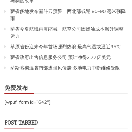
与制度改革
萨省多地发布漏斗云预警 西北部或迎 80–90 毫米强降
雨
萨省今夏航班再度缩减 航空公司因燃油成本飙升调整
运力
草原省份迎来今年首场强烈热浪 最高气温或逼近35℃
萨省政府出售信息服务公司 预计净得2.77亿美元
萨斯喀彻温省南部遭强风侵袭 多地电力中断维修受阻
免费发布
[wpuf_form id=”642″]
POST TABBED