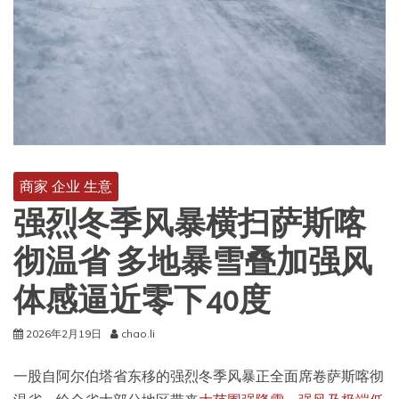
商家 企业 生意
强烈冬季风暴横扫萨斯喀
彻温省 多地暴雪叠加强风
体感逼近零下40度
2026年2月19日
chao.li
一股自阿尔伯塔省东移的强烈冬季风暴正全面席卷萨斯喀彻