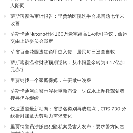
人陪同
萨斯喀彻温审计报告：里贾纳医院洗手合规问题七年未
改善
萨斯卡通Nutana社区160万豪宅超高1.4米引争议，命运
交由上诉委员会裁定
萨省百合花园遭红色甲虫入侵 居民每日巡查自救
萨斯喀彻温省财政预期逆转：从小幅盈余转为9.47亿加
元赤字
里贾纳找一个家庭保姆，主要做中晚餐
萨斯卡通河面警示浮标重新布设 失踪水上摩托驾驶者
搜寻仍在继续
快速通道最新动向：省提名类别再成焦点，CRS 730 分
线折射加拿大劳动力需求变化
里贾纳警员涉嫌侵犯隐私案受害人发声：要求警方问责