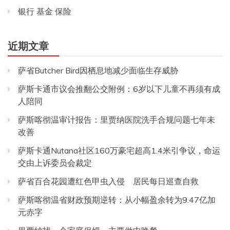
银行 基金 保险
近期文章
萨省Butcher Bird因栖息地减少面临生存威胁
萨斯卡通市议会推翻公交附例：6岁以下儿童不再须有成
人陪同
萨斯喀彻温审计报告：里贾纳医院洗手合规问题七年未
改善
萨斯卡通Nutana社区160万豪宅超高1.4米引争议，命运
交由上诉委员会裁定
萨省百合花园遭红色甲虫入侵 居民每日巡查自救
萨斯喀彻温省财政预期逆转：从小幅盈余转为9.47亿加
元赤字