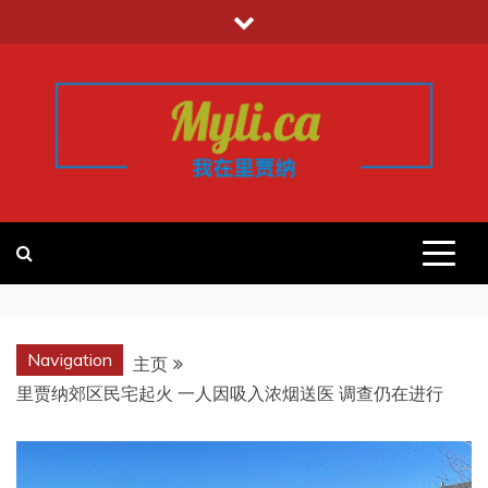
跳
至
内
容
我的里贾纳
加拿大华人中文留学移民租房工作信
息平台
REGINA
Navigation
主页
里贾纳郊区民宅起火 一人因吸入浓烟送医 调查仍在进行