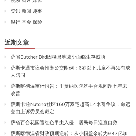
视频 图片 媒体
资讯 新闻 趣事
银行 基金 保险
近期文章
萨省Butcher Bird因栖息地减少面临生存威胁
萨斯卡通市议会推翻公交附例：6岁以下儿童不再须有成
人陪同
萨斯喀彻温审计报告：里贾纳医院洗手合规问题七年未
改善
萨斯卡通Nutana社区160万豪宅超高1.4米引争议，命运
交由上诉委员会裁定
萨省百合花园遭红色甲虫入侵 居民每日巡查自救
萨斯喀彻温省财政预期逆转：从小幅盈余转为9.47亿加