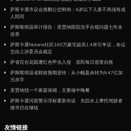
萨斯卡通市议会推翻公交附例：6岁以下儿童不再须有成
人陪同
萨斯喀彻温审计报告：里贾纳医院洗手合规问题七年未
改善
萨斯卡通Nutana社区160万豪宅超高1.4米引争议，命运
交由上诉委员会裁定
萨省百合花园遭红色甲虫入侵 居民每日巡查自救
萨斯喀彻温省财政预期逆转：从小幅盈余转为9.47亿加
元赤字
里贾纳找一个家庭保姆，主要做中晚餐
萨斯卡通河面警示浮标重新布设 失踪水上摩托驾驶者
搜寻仍在继续
友情链接