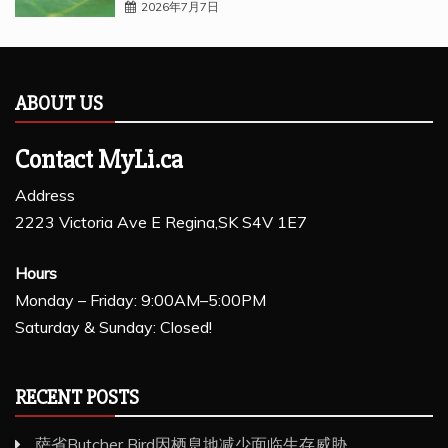
2026年7月7日
ABOUT US
Contact MyLi.ca
Address
2223 Victoria Ave E Regina,SK S4V 1E7
Hours
Monday – Friday: 9:00AM–5:00PM
Saturday & Sunday: Closed!
RECENT POSTS
萨省Butcher Bird因栖息地减少面临生存威胁