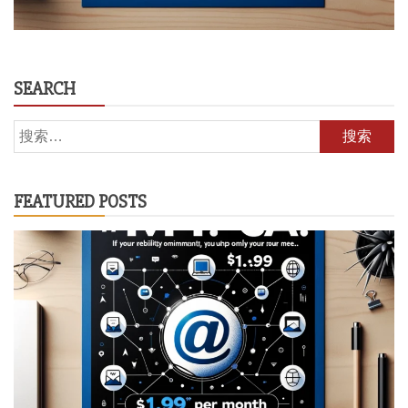
SEARCH
搜
索：
FEATURED POSTS