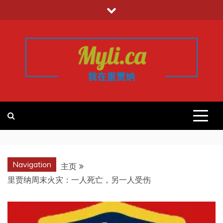
跳
至
内
容
我的里贾纳
加拿大华人中文留学移民租房工作信
息平台
REGINA
Navigation
主页
里贾纳周末火灾：一人死亡，另一人受伤