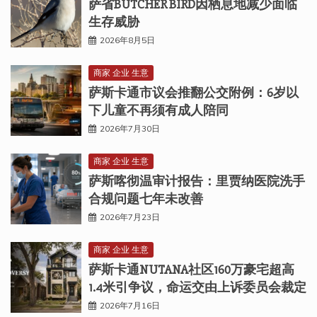
萨省BUTCHER BIRD因栖息地减少面临
生存威胁
2026年8月5日
商家 企业 生意
萨斯卡通市议会推翻公交附例：6岁以
下儿童不再须有成人陪同
2026年7月30日
商家 企业 生意
萨斯喀彻温审计报告：里贾纳医院洗手
合规问题七年未改善
2026年7月23日
商家 企业 生意
萨斯卡通NUTANA社区160万豪宅超高
1.4米引争议，命运交由上诉委员会裁定
2026年7月16日