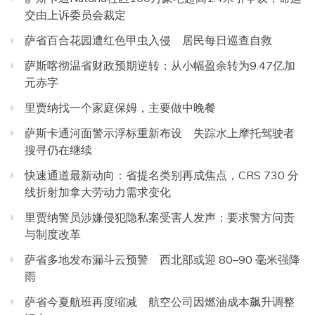
交由上诉委员会裁定
萨省百合花园遭红色甲虫入侵 居民每日巡查自救
萨斯喀彻温省财政预期逆转：从小幅盈余转为9.47亿加
元赤字
里贾纳找一个家庭保姆，主要做中晚餐
萨斯卡通河面警示浮标重新布设 失踪水上摩托驾驶者
搜寻仍在继续
快速通道最新动向：省提名类别再成焦点，CRS 730 分
线折射加拿大劳动力需求变化
里贾纳警员涉嫌侵犯隐私案受害人发声：要求警方问责
与制度改革
萨省多地发布漏斗云预警 西北部或迎 80–90 毫米强降
雨
萨省今夏航班再度缩减 航空公司因燃油成本飙升调整