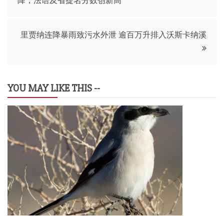
降，法语及省提名分数创新高
章
导
里贾纳连降暴雨致污水外泄 逾百万升排入沃斯卡纳溪
航
YOU MAY LIKE THIS --