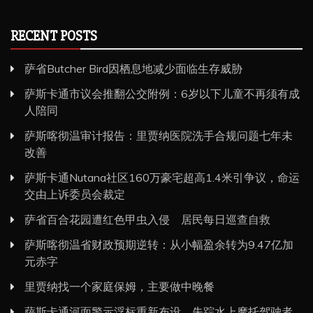
RECENT POSTS
萨省Butcher Bird因栖息地减少面临生存威胁
萨斯卡通市议会推翻公交附例：6岁以下儿童不再须有成
人陪同
萨斯喀彻温审计报告：里贾纳医院洗手合规问题七年未
改善
萨斯卡通Nutana社区160万豪宅超高1.4米引争议，命运
交由上诉委员会裁定
萨省百合花园遭红色甲虫入侵 居民每日巡查自救
萨斯喀彻温省财政预期逆转：从小幅盈余转为9.47亿加
元赤字
里贾纳找一个家庭保姆，主要做中晚餐
萨斯卡通河面警示浮标重新布设 失踪水上摩托驾驶者