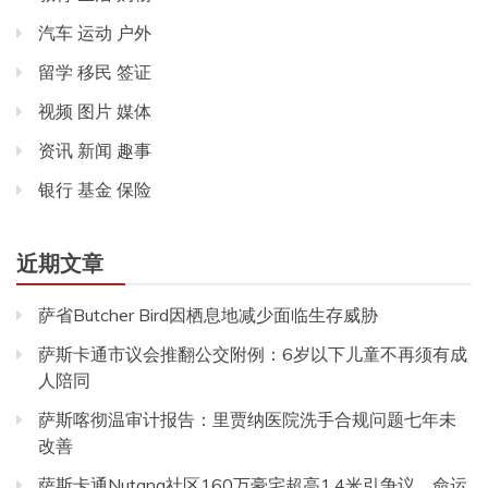
汽车 运动 户外
留学 移民 签证
视频 图片 媒体
资讯 新闻 趣事
银行 基金 保险
近期文章
萨省Butcher Bird因栖息地减少面临生存威胁
萨斯卡通市议会推翻公交附例：6岁以下儿童不再须有成
人陪同
萨斯喀彻温审计报告：里贾纳医院洗手合规问题七年未
改善
萨斯卡通Nutana社区160万豪宅超高1.4米引争议，命运