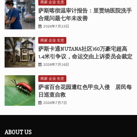
商家 企业 生意
萨斯喀彻温审计报告：里贾纳医院洗手
合规问题七年未改善
2026年7月23日
商家 企业 生意
萨斯卡通NUTANA社区160万豪宅超高
1.4米引争议，命运交由上诉委员会裁定
2026年7月16日
商家 企业 生意
萨省百合花园遭红色甲虫入侵 居民每
日巡查自救
2026年7月7日
ABOUT US