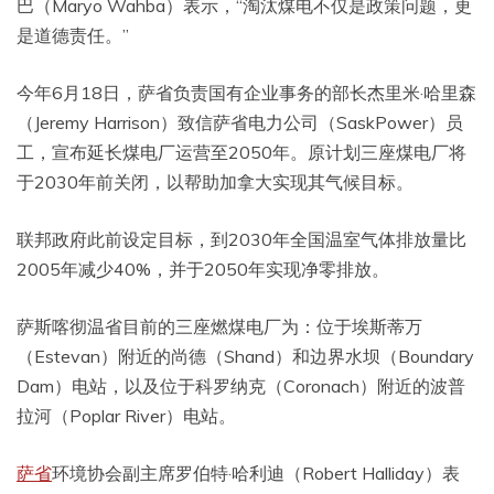
巴（Maryo Wahba）表示，“淘汰煤电不仅是政策问题，更
是道德责任。”
今年6月18日，萨省负责国有企业事务的部长杰里米·哈里森
（Jeremy Harrison）致信萨省电力公司（SaskPower）员
工，宣布延长煤电厂运营至2050年。原计划三座煤电厂将
于2030年前关闭，以帮助加拿大实现其气候目标。
联邦政府此前设定目标，到2030年全国温室气体排放量比
2005年减少40%，并于2050年实现净零排放。
萨斯喀彻温省目前的三座燃煤电厂为：位于埃斯蒂万
（Estevan）附近的尚德（Shand）和边界水坝（Boundary
Dam）电站，以及位于科罗纳克（Coronach）附近的波普
拉河（Poplar River）电站。
萨省
环境协会副主席罗伯特·哈利迪（Robert Halliday）表