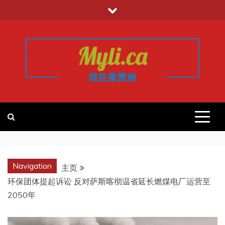
跳
至
内
容
我的里贾纳
加拿大华人中文留学移民租房工作信
息平台
REGINA
Navigation
主页
环保团体提起诉讼 反对萨斯喀彻温省延长燃煤电厂运营至
2050年