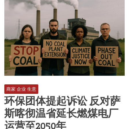
商家 企业 生意
环保团体提起诉讼 反对萨
斯喀彻温省延长燃煤电厂
运营至2050年