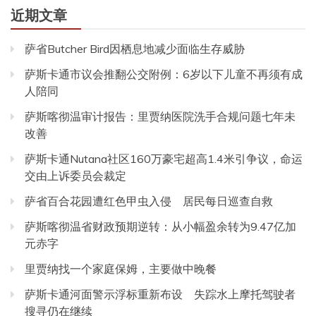
近期文章
萨省Butcher Bird因栖息地减少面临生存威胁
萨斯卡通市议会推翻公交附例：6岁以下儿童不再须有成
人陪同
萨斯喀彻温审计报告：里贾纳医院洗手合规问题七年未
改善
萨斯卡通Nutana社区160万豪宅超高1.4米引争议，命运
交由上诉委员会裁定
萨省百合花园遭红色甲虫入侵 居民每日巡查自救
萨斯喀彻温省财政预期逆转：从小幅盈余转为9.47亿加
元赤字
里贾纳找一个家庭保姆，主要做中晚餐
萨斯卡通河面警示浮标重新布设 失踪水上摩托驾驶者
搜寻仍在继续