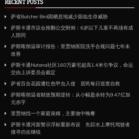
RECENT POSTS
萨省Butcher Bird因栖息地减少面临生存威胁
萨斯卡通市议会推翻公交附例：6岁以下儿童不再须有成
人陪同
萨斯喀彻温审计报告：里贾纳医院洗手合规问题七年未
改善
萨斯卡通Nutana社区160万豪宅超高1.4米引争议，命运
交由上诉委员会裁定
萨省百合花园遭红色甲虫入侵 居民每日巡查自救
萨斯喀彻温省财政预期逆转：从小幅盈余转为9.47亿加
元赤字
里贾纳找一个家庭保姆，主要做中晚餐
萨斯卡通河面警示浮标重新布设 失踪水上摩托驾驶者
搜寻仍在继续