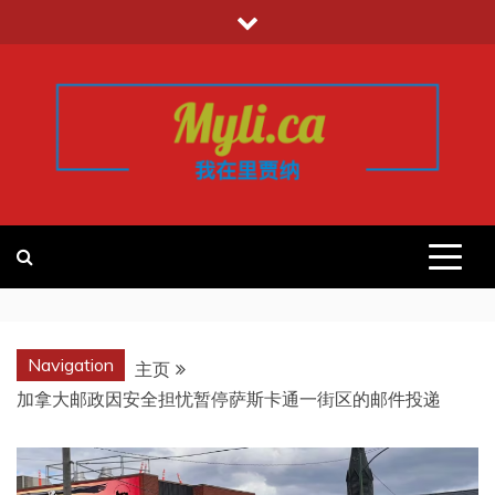
跳
至
内
容
我的里贾纳
加拿大华人中文留学移民租房工作信
息平台
REGINA
Navigation
主页
加拿大邮政因安全担忧暂停萨斯卡通一街区的邮件投递