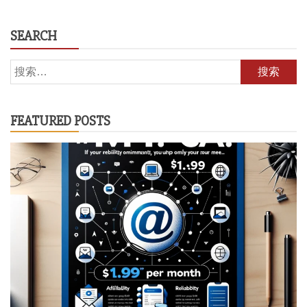
SEARCH
搜
索：
FEATURED POSTS