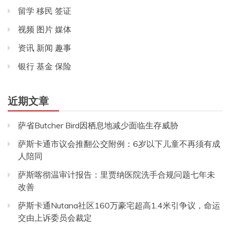
留学 移民 签证
视频 图片 媒体
资讯 新闻 趣事
银行 基金 保险
近期文章
萨省Butcher Bird因栖息地减少面临生存威胁
萨斯卡通市议会推翻公交附例：6岁以下儿童不再须有成
人陪同
萨斯喀彻温审计报告：里贾纳医院洗手合规问题七年未
改善
萨斯卡通Nutana社区160万豪宅超高1.4米引争议，命运
交由上诉委员会裁定