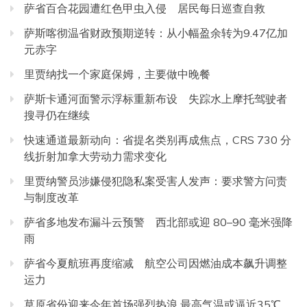
萨省百合花园遭红色甲虫入侵 居民每日巡查自救
萨斯喀彻温省财政预期逆转：从小幅盈余转为9.47亿加
元赤字
里贾纳找一个家庭保姆，主要做中晚餐
萨斯卡通河面警示浮标重新布设 失踪水上摩托驾驶者
搜寻仍在继续
快速通道最新动向：省提名类别再成焦点，CRS 730 分
线折射加拿大劳动力需求变化
里贾纳警员涉嫌侵犯隐私案受害人发声：要求警方问责
与制度改革
萨省多地发布漏斗云预警 西北部或迎 80–90 毫米强降
雨
萨省今夏航班再度缩减 航空公司因燃油成本飙升调整
运力
草原省份迎来今年首场强烈热浪 最高气温或逼近35℃