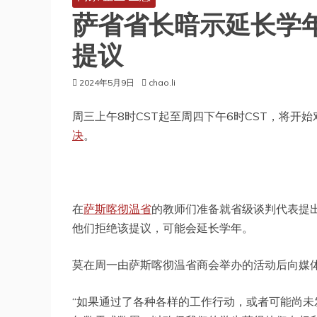
萨省省长暗示延长学
提议
2024年5月9日
chao.li
周三上午8时CST起至周四下午6时CST，将
决
。
在
萨斯喀彻温省
的教师们准备就省级谈判代表提出的
他们拒绝该提议，可能会延长学年。
莫在周一由萨斯喀彻温省商会举办的活动后向媒
“如果通过了各种各样的工作行动，或者可能尚