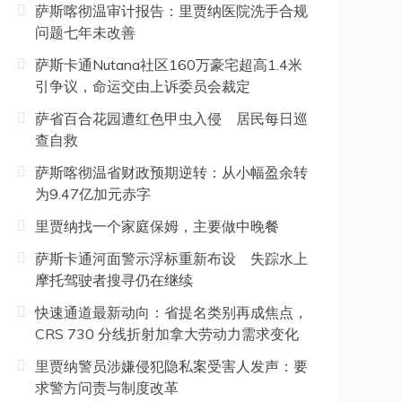
萨斯喀彻温审计报告：里贾纳医院洗手合规
问题七年未改善
萨斯卡通Nutana社区160万豪宅超高1.4米
引争议，命运交由上诉委员会裁定
萨省百合花园遭红色甲虫入侵 居民每日巡
查自救
萨斯喀彻温省财政预期逆转：从小幅盈余转
为9.47亿加元赤字
里贾纳找一个家庭保姆，主要做中晚餐
萨斯卡通河面警示浮标重新布设 失踪水上
摩托驾驶者搜寻仍在继续
快速通道最新动向：省提名类别再成焦点，
CRS 730 分线折射加拿大劳动力需求变化
里贾纳警员涉嫌侵犯隐私案受害人发声：要
求警方问责与制度改革