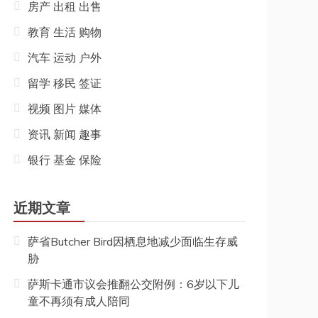
房产 出租 出售
教育 生活 购物
汽车 运动 户外
留学 移民 签证
视频 图片 媒体
资讯 新闻 趣事
银行 基金 保险
近期文章
萨省Butcher Bird因栖息地减少面临生存威
胁
萨斯卡通市议会推翻公交附例：6岁以下儿
童不再须有成人陪同