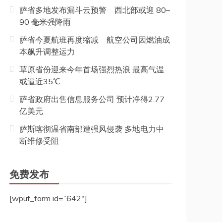
萨省多地发布漏斗云预警 西北部或迎 80–
90 毫米强降雨
萨省今夏航班再度缩减 航空公司因燃油成
本飙升调整运力
草原省份迎来今年首场强烈热浪 最高气温
或逼近35℃
萨省政府出售信息服务公司 预计净得2.77
亿美元
萨斯喀彻温省南部遭强风侵袭 多地电力中
断维修受阻
免费发布
[wpuf_form id=”642″]