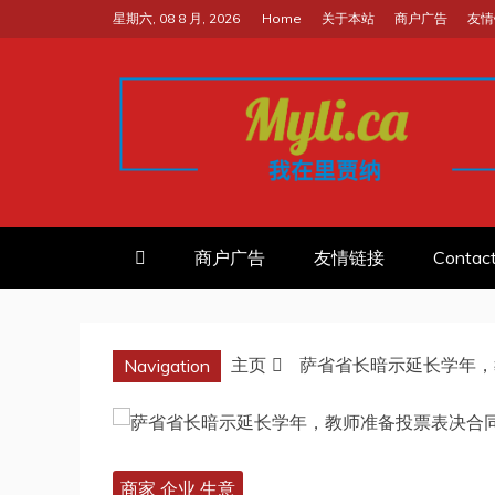
跳
星期六, 08 8 月, 2026
Home
关于本站
商户广告
友情
至
内
容
我的里贾纳RE
加拿大华人中文留学移民租房工
商户广告
友情链接
Contac
主页
萨省省长暗示延长学年，
Navigation
商家 企业 生意