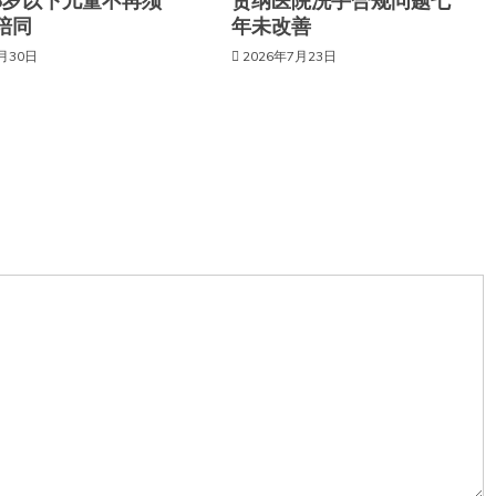
6岁以下儿童不再须
贾纳医院洗手合规问题七
陪同
年未改善
7月30日
2026年7月23日