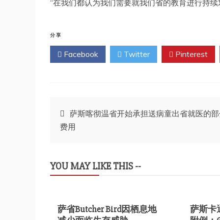
“在我们都认为我们需要就我们省的教育进行持续
分享
Facebook
Twitter
Pinterest
文
萨斯喀彻温省开始承担送病童出省就医的部
费用
章
导
YOU MAY LIKE THIS --
航
萨省Butcher Bird因栖息地
萨斯卡