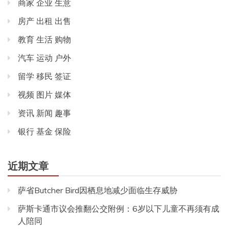
商家 企业 生意
房产 出租 出售
教育 生活 购物
汽车 运动 户外
留学 移民 签证
视频 图片 媒体
资讯 新闻 趣事
银行 基金 保险
近期文章
萨省Butcher Bird因栖息地减少面临生存威胁
萨斯卡通市议会推翻公交附例：6岁以下儿童不再须有成
人陪同