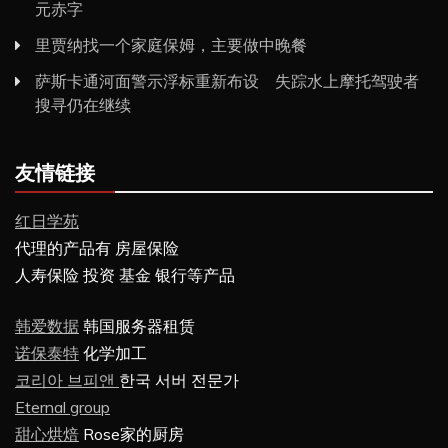
元赤字
里贾纳找一个家庭保姆，主要做中晚餐
萨斯卡通河面警示浮标重新布设 失踪水上摩托驾驶者
搜寻仍在继续
友情链接
红日学苑
代理的产品有 房屋保险
人寿保险 投资 基金 银行等产品
韩爱数据
韩国服务器租赁
诺保泰特
化学加工
코리아 브피앤
한국 서버 전문가
Eternal group
甜心烘焙
Rose家的厨房