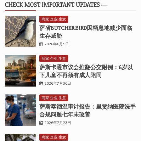
CHECK MOST IMPORTANT UPDATES —
商家 企业 生意
萨省BUTCHER BIRD因栖息地减少面临
生存威胁
2026年8月5日
商家 企业 生意
萨斯卡通市议会推翻公交附例：6岁以
下儿童不再须有成人陪同
2026年7月30日
商家 企业 生意
萨斯喀彻温审计报告：里贾纳医院洗手
合规问题七年未改善
2026年7月23日
商家 企业 生意