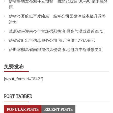
萨省多地发布漏斗云预警 西北部或迎 80–90 毫米强降
雨
萨省今夏航班再度缩减 航空公司因燃油成本飙升调整
运力
草原省份迎来今年首场强烈热浪 最高气温或逼近35℃
萨省政府出售信息服务公司 预计净得2.77亿美元
萨斯喀彻温省南部遭强风侵袭 多地电力中断维修受阻
免费发布
[wpuf_form id=”642″]
POST TABBED
POPULAR POSTS
RECENT POSTS