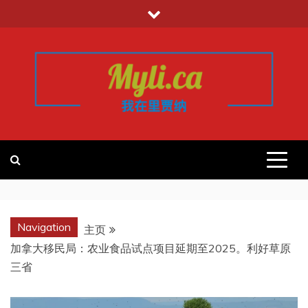
跳
至
内
容
我的里贾纳
加拿大华人中文留学移民租房工作信
息平台
REGINA
Navigation
主页
加拿大移民局：农业食品试点项目延期至2025。利好草原
三省