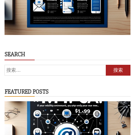
SEARCH
搜
索：
FEATURED POSTS