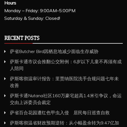
Hours
Monday – Friday: 9:00AM–5:00PM
Saturday & Sunday: Closed!
RECENT POSTS
萨省Butcher Bird因栖息地减少面临生存威胁
萨斯卡通市议会推翻公交附例：6岁以下儿童不再须有成
人陪同
萨斯喀彻温审计报告：里贾纳医院洗手合规问题七年未
改善
萨斯卡通Nutana社区160万豪宅超高1.4米引争议，命运
交由上诉委员会裁定
萨省百合花园遭红色甲虫入侵 居民每日巡查自救
萨斯喀彻温省财政预期逆转：从小幅盈余转为9.47亿加