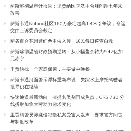
萨斯喀彻温审计报告：里贾纳医院洗手合规问题七年未
改善
萨斯卡通Nutana社区160万豪宅超高1.4米引争议，命运
交由上诉委员会裁定
萨省百合花园遭红色甲虫入侵 居民每日巡查自救
萨斯喀彻温省财政预期逆转：从小幅盈余转为9.47亿加
元赤字
里贾纳找一个家庭保姆，主要做中晚餐
萨斯卡通河面警示浮标重新布设 失踪水上摩托驾驶者
搜寻仍在继续
快速通道最新动向：省提名类别再成焦点，CRS 730 分
线折射加拿大劳动力需求变化
里贾纳警员涉嫌侵犯隐私案受害人发声：要求警方问责
与制度改革