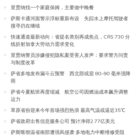
里贾纳找一个家庭保姆，主要做中晚餐
萨斯卡通河面警示浮标重新布设 失踪水上摩托驾驶者
搜寻仍在继续
快速通道最新动向：省提名类别再成焦点，CRS 730 分
线折射加拿大劳动力需求变化
里贾纳警员涉嫌侵犯隐私案受害人发声：要求警方问责
与制度改革
萨省多地发布漏斗云预警 西北部或迎 80–90 毫米强降
雨
萨省今夏航班再度缩减 航空公司因燃油成本飙升调整
运力
草原省份迎来今年首场强烈热浪 最高气温或逼近35℃
萨省政府出售信息服务公司 预计净得2.77亿美元
萨斯喀彻温省南部遭强风侵袭 多地电力中断维修受阻