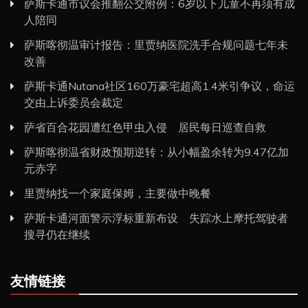
萨斯卡通市议会推翻公交附例：6岁以下儿童不再须有成
人陪同
萨斯喀彻温审计报告：里贾纳医院洗手合规问题七年未
改善
萨斯卡通Nutana社区160万豪宅超高1.4米引争议，命运
交由上诉委员会裁定
萨省百合花园遭红色甲虫入侵 居民每日巡查自救
萨斯喀彻温省财政预期逆转：从小幅盈余转为9.47亿加
元赤字
里贾纳找一个家庭保姆，主要做中晚餐
萨斯卡通河面警示浮标重新布设 失踪水上摩托驾驶者
搜寻仍在继续
友情链接