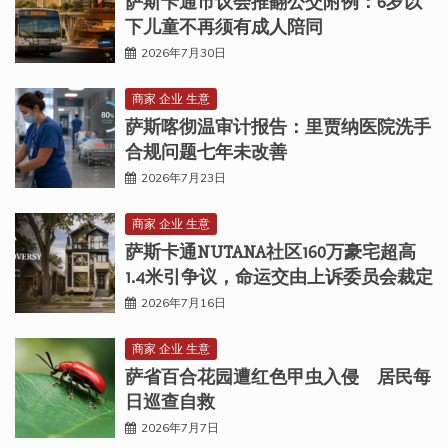
萨斯卡通市议会推翻公交附例：6岁以
下儿童不再须有成人陪同
2026年7月30日
商家 企业 生意
萨斯喀彻温审计报告：里贾纳医院洗手
合规问题七年未改善
2026年7月23日
商家 企业 生意
萨斯卡通NUTANA社区160万豪宅超高
1.4米引争议，命运交由上诉委员会裁定
2026年7月16日
商家 企业 生意
萨省百合花园遭红色甲虫入侵 居民每
日巡查自救
2026年7月7日