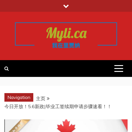
跳
至
内
容
我的里贾纳
加拿大华人中文留学移民租房工作信
息平台
REGINA
Navigation
主页
今日开放！5.6新政|毕业工签续期申请步骤速看！！