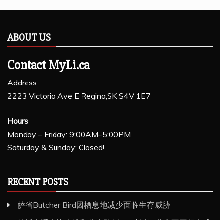
ABOUT US
Contact MyLi.ca
Address
2223 Victoria Ave E Regina,SK S4V 1E7
Hours
Monday – Friday: 9:00AM–5:00PM
Saturday & Sunday: Closed!
RECENT POSTS
萨省Butcher Bird因栖息地减少面临生存威胁