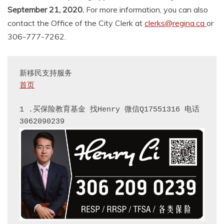
September 21, 2020.
For more information, you can also
contact the Office of the City Clerk at
clerks@regina.ca
or
306-777-7262.
首页
1 .买保险教育基金 找Henry 微信Q17551316 电话 