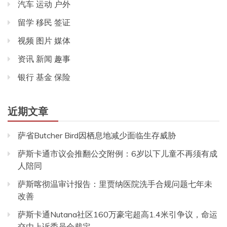
汽车 运动 户外
留学 移民 签证
视频 图片 媒体
资讯 新闻 趣事
银行 基金 保险
近期文章
萨省Butcher Bird因栖息地减少面临生存威胁
萨斯卡通市议会推翻公交附例：6岁以下儿童不再须有成
人陪同
萨斯喀彻温审计报告：里贾纳医院洗手合规问题七年未
改善
萨斯卡通Nutana社区160万豪宅超高1.4米引争议，命运
交由上诉委员会裁定