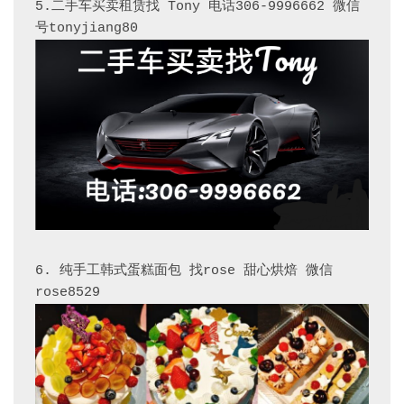
5.二手车买卖租赁找 Tony 电话306-9996662 微信
6. 纯手工韩式蛋糕面包 找rose 甜心烘焙 微信 