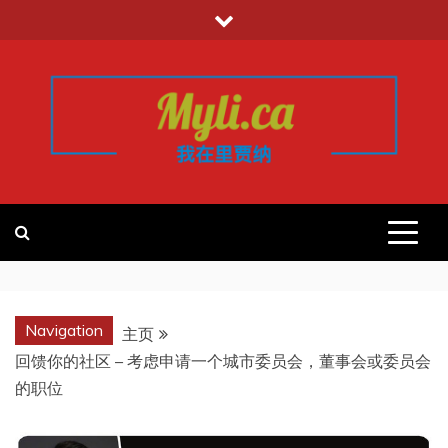
跳
至
内
容
我的里贾纳
加拿大华人中文留学移民租房工作信
息平台
REGINA
Navigation
主页
回馈你的社区 – 考虑申请一个城市委员会，董事会或委员会
的职位