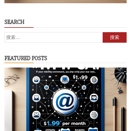
SEARCH
搜
索：
FEATURED POSTS