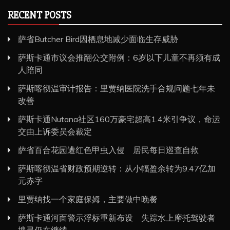
RECENT POSTS
萨省Butcher Bird因栖息地减少面临生存威胁
萨斯卡通市议会推翻公交附例：6岁以下儿童不再须有成
人陪同
萨斯喀彻温审计报告：里贾纳医院洗手合规问题七年未
改善
萨斯卡通Nutana社区160万豪宅超高1.4米引争议，命运
交由上诉委员会裁定
萨省百合花园遭红色甲虫入侵 居民每日巡查自救
萨斯喀彻温省财政预期逆转：从小幅盈余转为9.47亿加
元赤字
里贾纳找一个家庭保姆，主要做中晚餐
萨斯卡通河面警示浮标重新布设 失踪水上摩托驾驶者