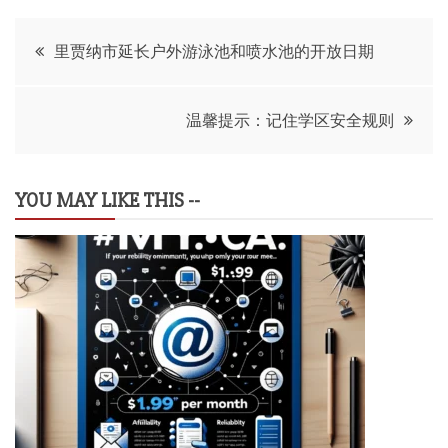
文
里贾纳市延长户外游泳池和喷水池的开放日期
章
温馨提示：记住学区安全规则
导
航
YOU MAY LIKE THIS --