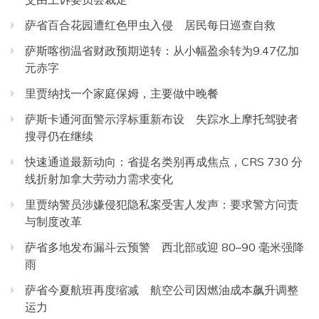
萨省百合花园遭红色甲虫入侵 居民每日巡查自救
萨斯喀彻温省财政预期逆转：从小幅盈余转为9.47亿加
元赤字
里贾纳找一个家庭保姆，主要做中晚餐
萨斯卡通河面警示浮标重新布设 失踪水上摩托驾驶者
搜寻仍在继续
快速通道最新动向：省提名类别再成焦点，CRS 730 分
线折射加拿大劳动力需求变化
里贾纳警员涉嫌侵犯隐私案受害人发声：要求警方问责
与制度改革
萨省多地发布漏斗云预警 西北部或迎 80–90 毫米强降
雨
萨省今夏航班再度缩减 航空公司因燃油成本飙升调整
运力