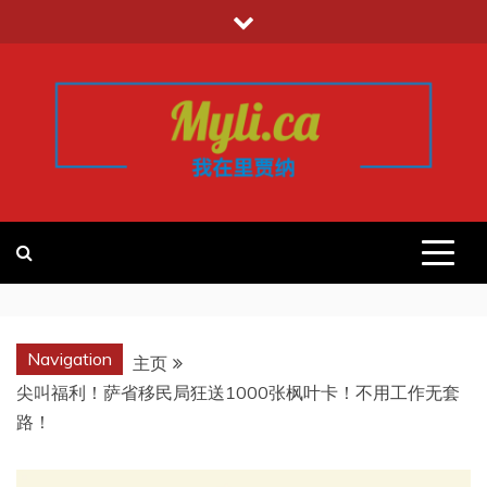
跳
至
内
容
我的里贾纳
加拿大华人中文留学移民租房工作信
息平台
REGINA
Navigation
主页
尖叫福利！萨省移民局狂送1000张枫叶卡！不用工作无套
路！