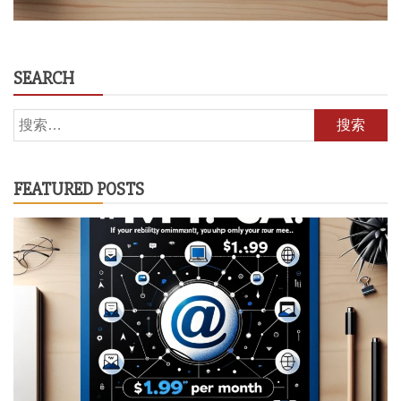
SEARCH
搜
索：
FEATURED POSTS