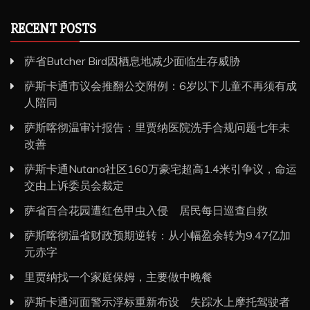
RECENT POSTS
萨省Butcher Bird因栖息地减少面临生存威胁
萨斯卡通市议会推翻公交附例：6岁以下儿童不再须有成
人陪同
萨斯喀彻温审计报告：里贾纳医院洗手合规问题七年未
改善
萨斯卡通Nutana社区160万豪宅超高1.4米引争议，命运
交由上诉委员会裁定
萨省百合花园遭红色甲虫入侵 居民每日巡查自救
萨斯喀彻温省财政预期逆转：从小幅盈余转为9.47亿加
元赤字
里贾纳找一个家庭保姆，主要做中晚餐
萨斯卡通河面警示浮标重新布设 失踪水上摩托驾驶者