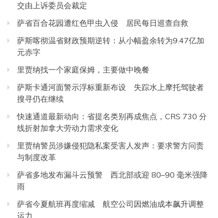
交由上诉委员会裁定
萨省百合花园遭红色甲虫入侵 居民每日巡查自救
萨斯喀彻温省财政预期逆转：从小幅盈余转为9.47亿加
元赤字
里贾纳找一个家庭保姆，主要做中晚餐
萨斯卡通河面警示浮标重新布设 失踪水上摩托驾驶者
搜寻仍在继续
快速通道最新动向：省提名类别再成焦点，CRS 730 分
线折射加拿大劳动力需求变化
里贾纳警员涉嫌侵犯隐私案受害人发声：要求警方问责
与制度改革
萨省多地发布漏斗云预警 西北部或迎 80–90 毫米强降
雨
萨省今夏航班再度缩减 航空公司因燃油成本飙升调整
运力