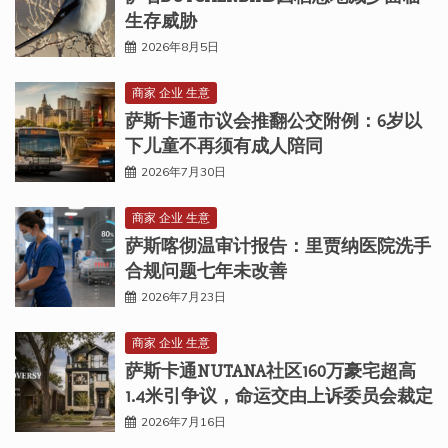
生存威胁
2026年8月5日
商家 企业 生意
萨斯卡通市议会推翻公交附例：6岁以
下儿童不再须有成人陪同
2026年7月30日
商家 企业 生意
萨斯喀彻温审计报告：里贾纳医院洗手
合规问题七年未改善
2026年7月23日
商家 企业 生意
萨斯卡通NUTANA社区160万豪宅超高
1.4米引争议，命运交由上诉委员会裁定
2026年7月16日