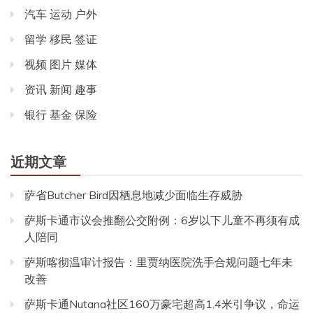
汽车 运动 户外
留学 移民 签证
视频 图片 媒体
资讯 新闻 趣事
银行 基金 保险
近期文章
萨省Butcher Bird因栖息地减少面临生存威胁
萨斯卡通市议会推翻公交附例：6岁以下儿童不再须有成
人陪同
萨斯喀彻温审计报告：里贾纳医院洗手合规问题七年未
改善
萨斯卡通Nutana社区160万豪宅超高1.4米引争议，命运