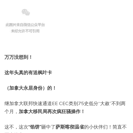
万万没想到！
这年头真的有
送枫叶卡
（加拿大永居身份）的！
继加拿大联邦快速通道EE CEC类别75史低分“大赦”不到两
个月，
加拿大移民局再次疯狂骚操作！
这不，这次
“馅饼”
砸中了
萨斯喀彻温省
的小伙伴们！简直不