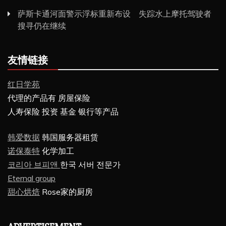
萨斯卡通河面警示浮标重新布设 失踪水上摩托驾驶者
搜寻仍在继续
友情链接
红日学苑
代理的产品有 房屋保险
人寿保险 投资 基金 银行等产品
韩爱数据
韩国服务器租赁
诺保泰特
化学加工
코리아 브피앤
한국 서버 전문가
Eternal group
甜心烘焙
Rose家的厨房