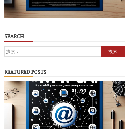
SEARCH
搜
索：
FEATURED POSTS