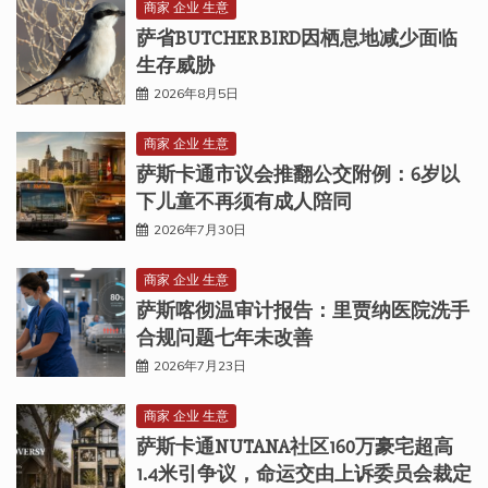
商家 企业 生意
萨省BUTCHER BIRD因栖息地减少面临
生存威胁
2026年8月5日
商家 企业 生意
萨斯卡通市议会推翻公交附例：6岁以
下儿童不再须有成人陪同
2026年7月30日
商家 企业 生意
萨斯喀彻温审计报告：里贾纳医院洗手
合规问题七年未改善
2026年7月23日
商家 企业 生意
萨斯卡通NUTANA社区160万豪宅超高
1.4米引争议，命运交由上诉委员会裁定