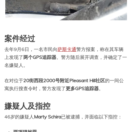
案件经过
去年9月6日，一名市民向
萨斯卡通
警方报案，称在其车辆
上发现了
两个GPS追踪器
。警方随后展开调查，并确定了一
名嫌疑人。
在对位于
20街西段2000号附近Pleasant Hill社区
的一间公
寓执行搜查令时，警方发现了
更多GPS追踪器
。
嫌疑人及指控
46岁的嫌疑人
Marty Schira
已被逮捕，并面临以下指控：