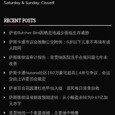
Saturday & Sunday: Closed!
RECENT POSTS
萨省Butcher Bird因栖息地减少面临生存威胁
萨斯卡通市议会推翻公交附例：6岁以下儿童不再须有成
人陪同
萨斯喀彻温审计报告：里贾纳医院洗手合规问题七年未
改善
萨斯卡通Nutana社区160万豪宅超高1.4米引争议，命运
交由上诉委员会裁定
萨省百合花园遭红色甲虫入侵 居民每日巡查自救
萨斯喀彻温省财政预期逆转：从小幅盈余转为9.47亿加
元赤字
里贾纳找一个家庭保姆，主要做中晚餐