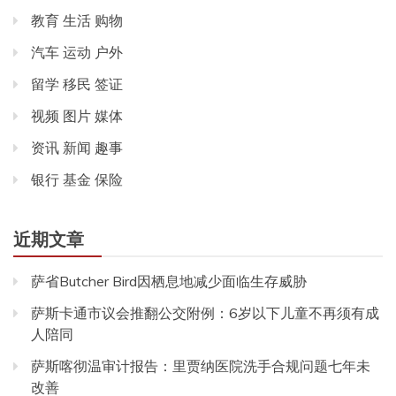
教育 生活 购物
汽车 运动 户外
留学 移民 签证
视频 图片 媒体
资讯 新闻 趣事
银行 基金 保险
近期文章
萨省Butcher Bird因栖息地减少面临生存威胁
萨斯卡通市议会推翻公交附例：6岁以下儿童不再须有成
人陪同
萨斯喀彻温审计报告：里贾纳医院洗手合规问题七年未
改善