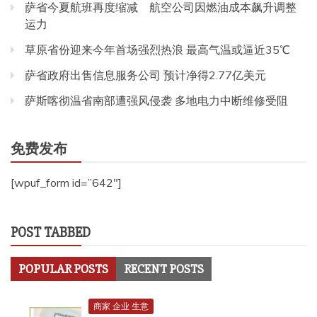
萨省今夏航班再度缩减 航空公司因燃油成本飙升调整
运力
草原省份迎来今年首场强烈热浪 最高气温或逼近35℃
萨省政府出售信息服务公司 预计净得2.77亿美元
萨斯喀彻温省南部遭强风侵袭 多地电力中断维修受阻
免费发布
[wpuf_form id=”642″]
POST TABBED
POPULAR POSTS
RECENT POSTS
商家 企业 生意