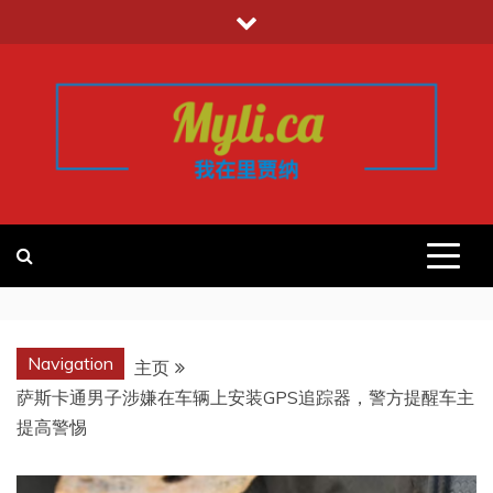
跳
至
内
容
我的里贾纳
加拿大华人中文留学移民租房工作信
息平台
REGINA
Navigation
主页
萨斯卡通男子涉嫌在车辆上安装GPS追踪器，警方提醒车主
提高警惕