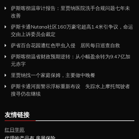
萨斯喀彻温审计报告：里贾纳医院洗手合规问题七年未
改善
萨斯卡通Nutana社区160万豪宅超高1.4米引争议，命运
交由上诉委员会裁定
萨省百合花园遭红色甲虫入侵 居民每日巡查自救
萨斯喀彻温省财政预期逆转：从小幅盈余转为9.47亿加
元赤字
里贾纳找一个家庭保姆，主要做中晚餐
萨斯卡通河面警示浮标重新布设 失踪水上摩托驾驶者
搜寻仍在继续
友情链接
红日学苑
代理的产品有 房屋保险