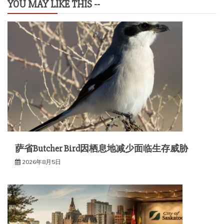
航
YOU MAY LIKE THIS --
萨省Butcher Bird因栖息地减少面临生存威胁
2026年8月5日