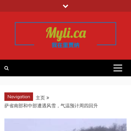
跳
至
内
容
我的里贾纳
加拿大华人中文留学移民租房工作信
息平台
REGINA
Navigation
主页
萨省南部和中部遭遇风雪，气温预计周四回升