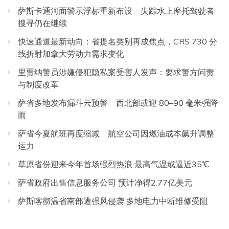
萨斯卡通河面警示浮标重新布设 失踪水上摩托驾驶者
搜寻仍在继续
快速通道最新动向：省提名类别再成焦点，CRS 730 分
线折射加拿大劳动力需求变化
里贾纳警员涉嫌侵犯隐私案受害人发声：要求警方问责
与制度改革
萨省多地发布漏斗云预警 西北部或迎 80–90 毫米强降
雨
萨省今夏航班再度缩减 航空公司因燃油成本飙升调整
运力
草原省份迎来今年首场强烈热浪 最高气温或逼近35℃
萨省政府出售信息服务公司 预计净得2.77亿美元
萨斯喀彻温省南部遭强风侵袭 多地电力中断维修受阻