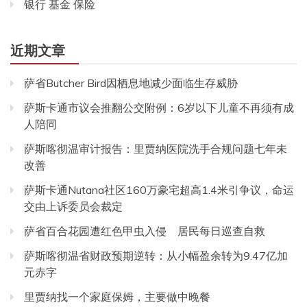
银行 基金 保险
近期文章
萨省Butcher Bird因栖息地减少面临生存威胁
萨斯卡通市议会推翻公交附例：6岁以下儿童不再须有成
人陪同
萨斯喀彻温审计报告：里贾纳医院洗手合规问题七年未
改善
萨斯卡通Nutana社区160万豪宅超高1.4米引争议，命运
交由上诉委员会裁定
萨省百合花园遭红色甲虫入侵 居民每日巡查自救
萨斯喀彻温省财政预期逆转：从小幅盈余转为9.47亿加
元赤字
里贾纳找一个家庭保姆，主要做中晚餐