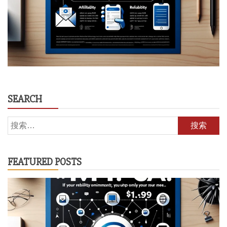
SEARCH
搜
索：
FEATURED POSTS