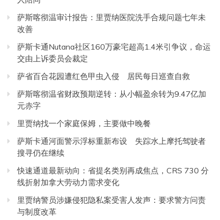
萨斯喀彻温审计报告：里贾纳医院洗手合规问题七年未
改善
萨斯卡通Nutana社区160万豪宅超高1.4米引争议，命运
交由上诉委员会裁定
萨省百合花园遭红色甲虫入侵 居民每日巡查自救
萨斯喀彻温省财政预期逆转：从小幅盈余转为9.47亿加
元赤字
里贾纳找一个家庭保姆，主要做中晚餐
萨斯卡通河面警示浮标重新布设 失踪水上摩托驾驶者
搜寻仍在继续
快速通道最新动向：省提名类别再成焦点，CRS 730 分
线折射加拿大劳动力需求变化
里贾纳警员涉嫌侵犯隐私案受害人发声：要求警方问责
与制度改革