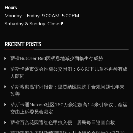
Hours
Monday – Friday: 9:00AM–5:00PM
Saturday & Sunday: Closed!
RECENT POSTS
萨省Butcher Bird因栖息地减少面临生存威胁
萨斯卡通市议会推翻公交附例：6岁以下儿童不再须有成
人陪同
萨斯喀彻温审计报告：里贾纳医院洗手合规问题七年未
改善
萨斯卡通Nutana社区160万豪宅超高1.4米引争议，命运
交由上诉委员会裁定
萨省百合花园遭红色甲虫入侵 居民每日巡查自救
萨斯喀彻温省财政预期逆转：从小幅盈余转为9.47亿加