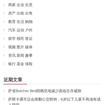
商家 企业 生意
房产 出租 出售
教育 生活 购物
汽车 运动 户外
留学 移民 签证
视频 图片 媒体
资讯 新闻 趣事
银行 基金 保险
近期文章
萨省Butcher Bird因栖息地减少面临生存威胁
萨斯卡通市议会推翻公交附例：6岁以下儿童不再须有成
人陪同