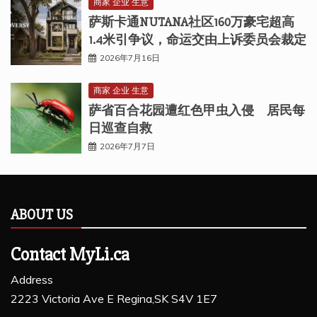
商家 企业 生意
萨斯卡通NUTANA社区160万豪宅超高
1.4米引争议，命运交由上诉委员会裁定
2026年7月16日
商家 企业 生意
萨省百合花园遭红色甲虫入侵 居民每
日巡查自救
2026年7月7日
ABOUT US
Contact MyLi.ca
Address
2223 Victoria Ave E Regina,SK S4V 1E7