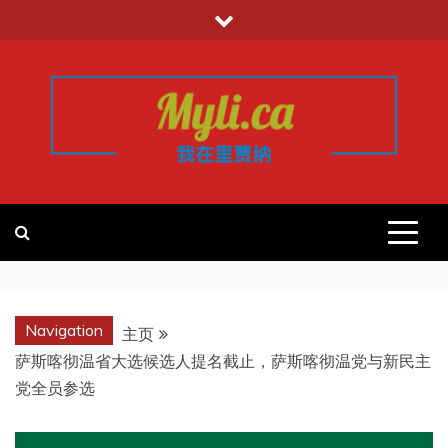
跳
至
内
容
我的里贾纳
加拿大华人中文留学移民租房工作信
息平台
REGINA
Navigation
主页
萨斯喀彻温省大选候选人提名截止，萨斯喀彻温党与新民主
党全员参选