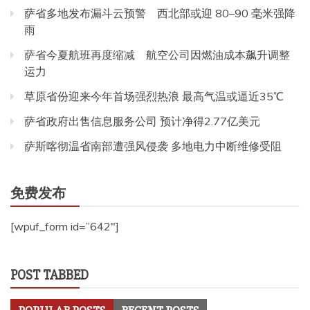
萨省多地发布漏斗云预警 西北部或迎 80–90 毫米强降
雨
萨省今夏航班再度缩减 航空公司因燃油成本飙升调整
运力
草原省份迎来今年首场强烈热浪 最高气温或逼近35℃
萨省政府出售信息服务公司 预计净得2.77亿美元
萨斯喀彻温省南部遭强风侵袭 多地电力中断维修受阻
免费发布
[wpuf_form id=”642″]
POST TABBED