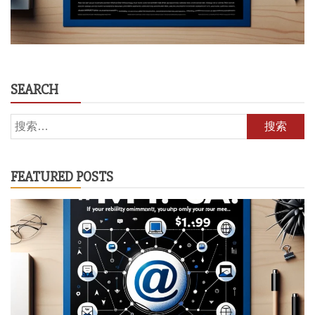
SEARCH
搜
索：
FEATURED POSTS