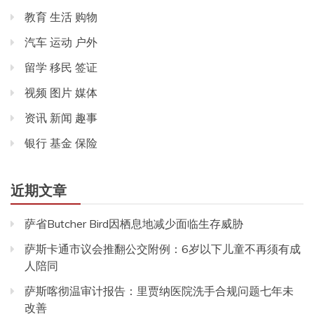
教育 生活 购物
汽车 运动 户外
留学 移民 签证
视频 图片 媒体
资讯 新闻 趣事
银行 基金 保险
近期文章
萨省Butcher Bird因栖息地减少面临生存威胁
萨斯卡通市议会推翻公交附例：6岁以下儿童不再须有成
人陪同
萨斯喀彻温审计报告：里贾纳医院洗手合规问题七年未
改善