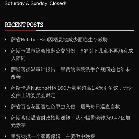
Saturday & Sunday: Closed!
RECENT POSTS
萨省Butcher Bird因栖息地减少面临生存威胁
萨斯卡通市议会推翻公交附例：6岁以下儿童不再须有成
人陪同
萨斯喀彻温审计报告：里贾纳医院洗手合规问题七年未
改善
萨斯卡通Nutana社区160万豪宅超高1.4米引争议，命运
交由上诉委员会裁定
萨省百合花园遭红色甲虫入侵 居民每日巡查自救
萨斯喀彻温省财政预期逆转：从小幅盈余转为9.47亿加
元赤字
里贾纳找一个家庭保姆，主要做中晚餐