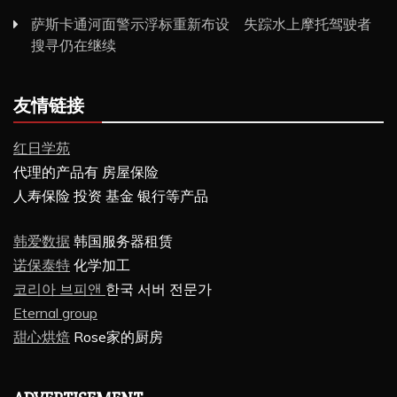
萨斯卡通河面警示浮标重新布设 失踪水上摩托驾驶者
搜寻仍在继续
友情链接
红日学苑
代理的产品有 房屋保险
人寿保险 投资 基金 银行等产品
韩爱数据
韩国服务器租赁
诺保泰特
化学加工
코리아 브피앤
한국 서버 전문가
Eternal group
甜心烘焙
Rose家的厨房