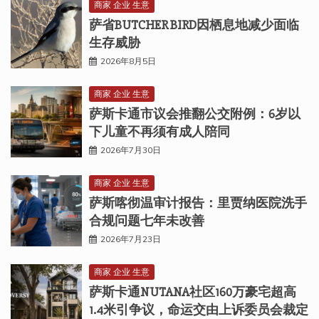
商家 企业 生意
萨省BUTCHER BIRD因栖息地减少面临
生存威胁
2026年8月5日
商家 企业 生意
萨斯卡通市议会推翻公交附例：6岁以
下儿童不再须有成人陪同
2026年7月30日
商家 企业 生意
萨斯喀彻温审计报告：里贾纳医院洗手
合规问题七年未改善
2026年7月23日
商家 企业 生意
萨斯卡通NUTANA社区160万豪宅超高
1.4米引争议，命运交由上诉委员会裁定