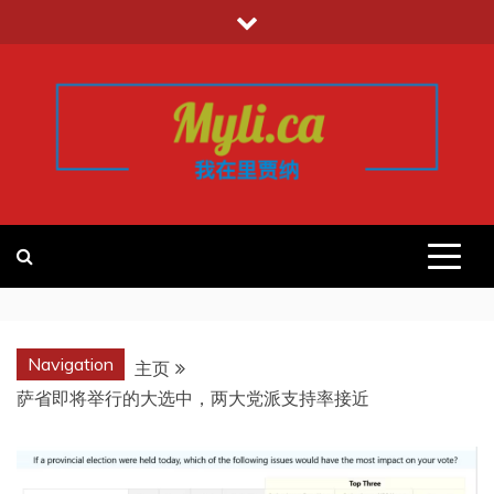
跳
至
内
容
我的里贾纳
加拿大华人中文留学移民租房工作信
息平台
REGINA
Navigation
主页
萨省即将举行的大选中，两大党派支持率接近