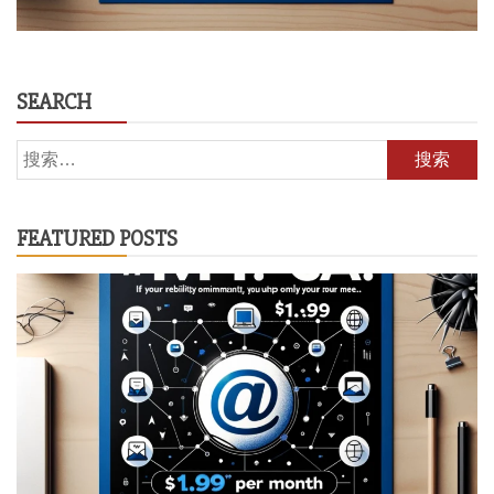
SEARCH
搜
索：
FEATURED POSTS