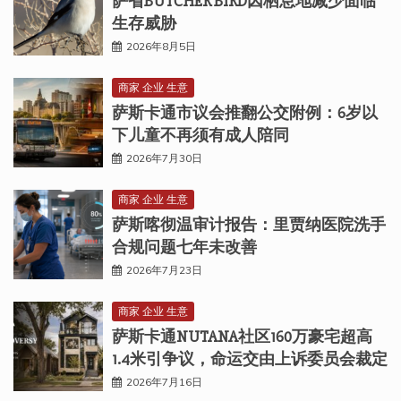
萨省BUTCHER BIRD因栖息地减少面临
生存威胁
2026年8月5日
商家 企业 生意
萨斯卡通市议会推翻公交附例：6岁以
下儿童不再须有成人陪同
2026年7月30日
商家 企业 生意
萨斯喀彻温审计报告：里贾纳医院洗手
合规问题七年未改善
2026年7月23日
商家 企业 生意
萨斯卡通NUTANA社区160万豪宅超高
1.4米引争议，命运交由上诉委员会裁定
2026年7月16日