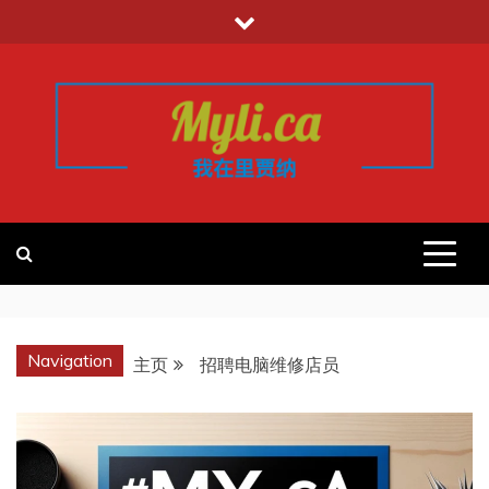
跳
至
内
容
我的里贾纳
加拿大华人中文留学移民租房工作信
息平台
REGINA
Navigation
主页
招聘电脑维修店员