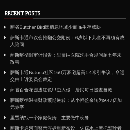
RECENT POSTS
萨省Butcher Bird因栖息地减少面临生存威胁
萨斯卡通市议会推翻公交附例：6岁以下儿童不再须有成
人陪同
萨斯喀彻温审计报告：里贾纳医院洗手合规问题七年未
改善
萨斯卡通Nutana社区160万豪宅超高1.4米引争议，命运
交由上诉委员会裁定
萨省百合花园遭红色甲虫入侵 居民每日巡查自救
萨斯喀彻温省财政预期逆转：从小幅盈余转为9.47亿加
元赤字
里贾纳找一个家庭保姆，主要做中晚餐
萨斯卡通河面警示浮标重新布设 失踪水上摩托驾驶者