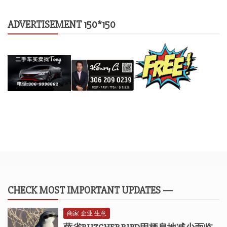
ADVERTISEMENT 150*150
CHECK MOST IMPORTANT UPDATES —
商家 企业 生意