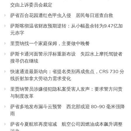
交由上诉委员会裁定
萨省百合花园遭红色甲虫入侵 居民每日巡查自救
萨斯喀彻温省财政预期逆转：从小幅盈余转为9.47亿加
元赤字
里贾纳找一个家庭保姆，主要做中晚餐
萨斯卡通河面警示浮标重新布设 失踪水上摩托驾驶者
搜寻仍在继续
快速通道最新动向：省提名类别再成焦点，CRS 730 分
线折射加拿大劳动力需求变化
里贾纳警员涉嫌侵犯隐私案受害人发声：要求警方问责
与制度改革
萨省多地发布漏斗云预警 西北部或迎 80–90 毫米强降
雨
萨省今夏航班再度缩减 航空公司因燃油成本飙升调整