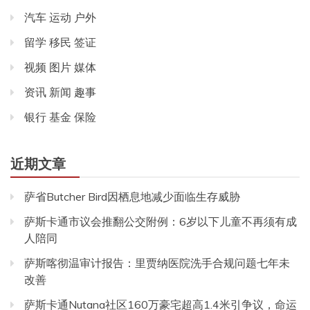
汽车 运动 户外
留学 移民 签证
视频 图片 媒体
资讯 新闻 趣事
银行 基金 保险
近期文章
萨省Butcher Bird因栖息地减少面临生存威胁
萨斯卡通市议会推翻公交附例：6岁以下儿童不再须有成
人陪同
萨斯喀彻温审计报告：里贾纳医院洗手合规问题七年未
改善
萨斯卡通Nutana社区160万豪宅超高1.4米引争议，命运