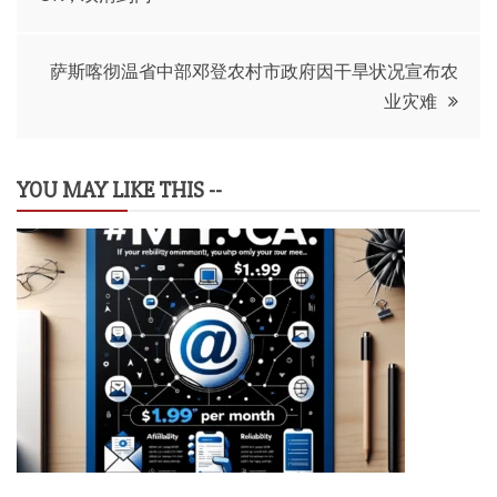
章
导
萨斯喀彻温省中部邓登农村市政府因干旱状况宣布农
业灾难
航
YOU MAY LIKE THIS --