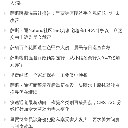
人陪同
萨斯喀彻温审计报告：里贾纳医院洗手合规问题七年未
改善
萨斯卡通Nutana社区160万豪宅超高1.4米引争议，命运
交由上诉委员会裁定
萨省百合花园遭红色甲虫入侵 居民每日巡查自救
萨斯喀彻温省财政预期逆转：从小幅盈余转为9.47亿加
元赤字
里贾纳找一个家庭保姆，主要做中晚餐
萨斯卡通河面警示浮标重新布设 失踪水上摩托驾驶者
搜寻仍在继续
快速通道最新动向：省提名类别再成焦点，CRS 730 分
线折射加拿大劳动力需求变化
里贾纳警员涉嫌侵犯隐私案受害人发声：要求警方问责
与制度改革