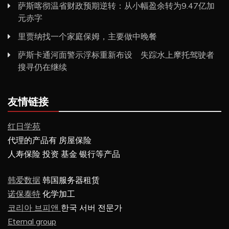
萨斯喀彻温省财政预期逆转：从小幅盈余转为9.47亿加
元赤字
里贾纳找一个家庭保姆，主要做中晚餐
萨斯卡通河面警示浮标重新布设 失踪水上摩托驾驶者
搜寻仍在继续
友情链接
红日学苑
代理的产品有 房屋保险
人寿保险 投资 基金 银行等产品
韩爱数据
韩国服务器租赁
诺保泰特
化学加工
코리아 브피앤
한국 서버 전문가
Eternal group