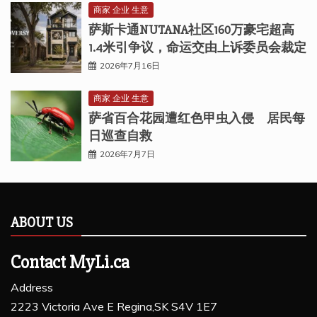
商家 企业 生意
萨斯卡通NUTANA社区160万豪宅超高
1.4米引争议，命运交由上诉委员会裁定
2026年7月16日
商家 企业 生意
萨省百合花园遭红色甲虫入侵 居民每
日巡查自救
2026年7月7日
ABOUT US
Contact MyLi.ca
Address
2223 Victoria Ave E Regina,SK S4V 1E7