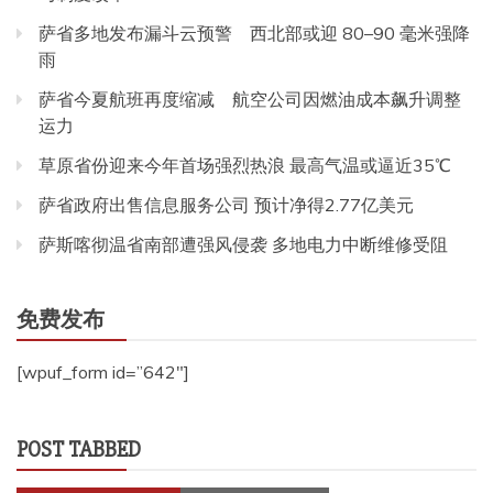
萨省多地发布漏斗云预警 西北部或迎 80–90 毫米强降
雨
萨省今夏航班再度缩减 航空公司因燃油成本飙升调整
运力
草原省份迎来今年首场强烈热浪 最高气温或逼近35℃
萨省政府出售信息服务公司 预计净得2.77亿美元
萨斯喀彻温省南部遭强风侵袭 多地电力中断维修受阻
免费发布
[wpuf_form id=”642″]
POST TABBED