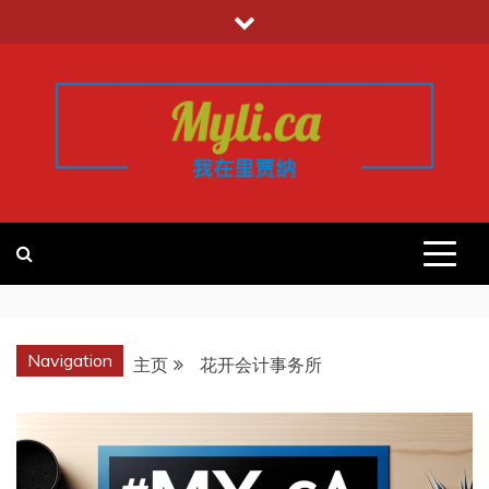
跳
至
内
容
我的里贾纳
加拿大华人中文留学移民租房工作信
息平台
REGINA
Navigation
主页
花开会计事务所