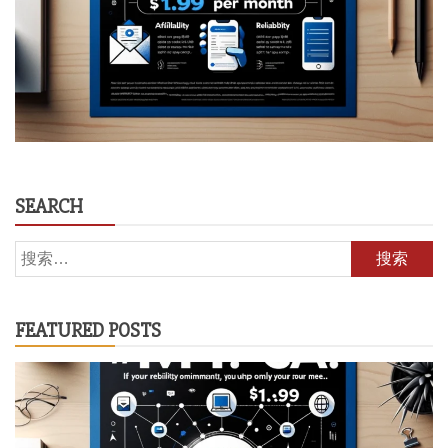
SEARCH
搜
索：
FEATURED POSTS