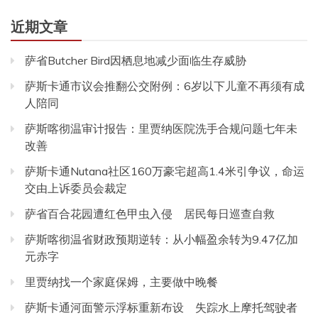
近期文章
萨省Butcher Bird因栖息地减少面临生存威胁
萨斯卡通市议会推翻公交附例：6岁以下儿童不再须有成
人陪同
萨斯喀彻温审计报告：里贾纳医院洗手合规问题七年未
改善
萨斯卡通Nutana社区160万豪宅超高1.4米引争议，命运
交由上诉委员会裁定
萨省百合花园遭红色甲虫入侵 居民每日巡查自救
萨斯喀彻温省财政预期逆转：从小幅盈余转为9.47亿加
元赤字
里贾纳找一个家庭保姆，主要做中晚餐
萨斯卡通河面警示浮标重新布设 失踪水上摩托驾驶者