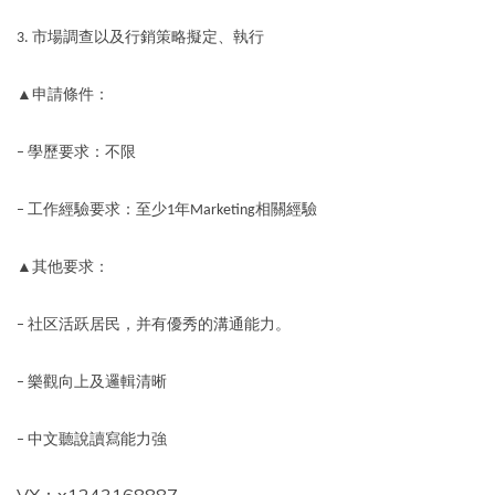
市場調查以及行銷策略擬定、執行
3.
▲申請條件：
學歷要求：不限
–
工作經驗要求：至少
年
相關經驗
–
1
Marketing
▲其他要求：
社区活跃居民，并有優秀的溝通能力。
–
樂觀向上及邏輯清晰
–
中文聽說讀寫能力強
–