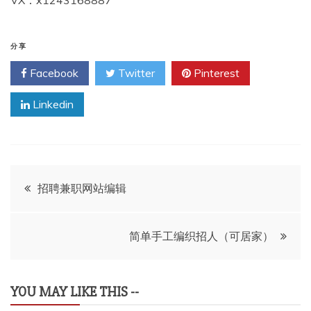
VX：x1243168887
分享
Facebook
Twitter
Pinterest
Linkedin
文
招聘兼职网站编辑
章
简单手工编织招人（可居家）
导
航
YOU MAY LIKE THIS --