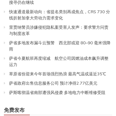
搜寻仍在继续
快速通道最新动向：省提名类别再成焦点，CRS 730 分
线折射加拿大劳动力需求变化
里贾纳警员涉嫌侵犯隐私案受害人发声：要求警方问责
与制度改革
萨省多地发布漏斗云预警 西北部或迎 80–90 毫米强降
雨
萨省今夏航班再度缩减 航空公司因燃油成本飙升调整
运力
草原省份迎来今年首场强烈热浪 最高气温或逼近35℃
萨省政府出售信息服务公司 预计净得2.77亿美元
萨斯喀彻温省南部遭强风侵袭 多地电力中断维修受阻
免费发布