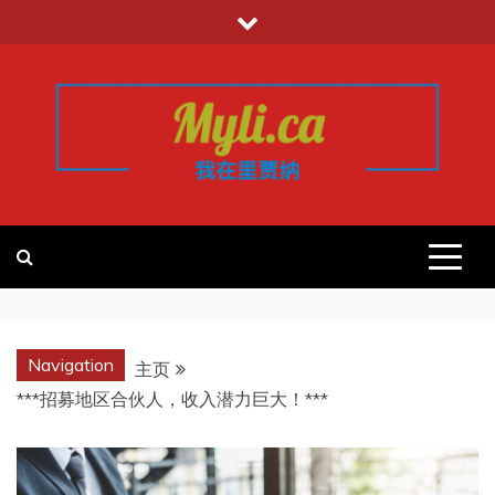
跳
至
内
容
我的里贾纳
加拿大华人中文留学移民租房工作信
息平台
REGINA
Navigation
主页
***招募地区合伙人，收入潜力巨大！***