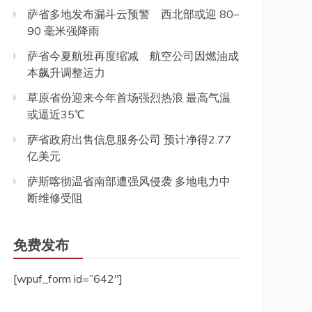
萨省多地发布漏斗云预警 西北部或迎 80–
90 毫米强降雨
萨省今夏航班再度缩减 航空公司因燃油成
本飙升调整运力
草原省份迎来今年首场强烈热浪 最高气温
或逼近35℃
萨省政府出售信息服务公司 预计净得2.77
亿美元
萨斯喀彻温省南部遭强风侵袭 多地电力中
断维修受阻
免费发布
[wpuf_form id=”642″]