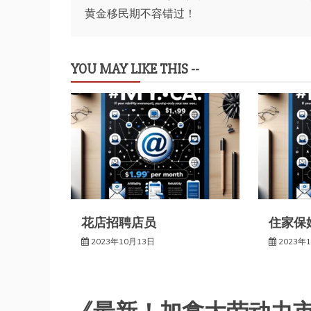
黄金移民期不容错过！
章
导
YOU MAY LIKE THIS --
航
花店招聘店员
住家保
2023年10月13日
2023年