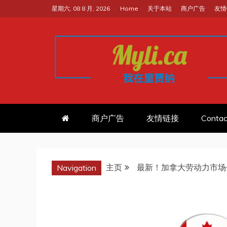
跳
星期六, 08 8 月, 2026
Home
关于本站
商户广告
友情
至
内
容
我的里贾纳RE
加拿大华人中文留学移民租房工
商户广告
友情链接
Contac
主页
最新！加拿大劳动力市场
Navigation