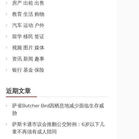
房产 出租 出售
教育 生活 购物
汽车 运动 户外
留学 移民 签证
视频 图片 媒体
资讯 新闻 趣事
银行 基金 保险
近期文章
萨省Butcher Bird因栖息地减少面临生存威
胁
萨斯卡通市议会推翻公交附例：6岁以下儿
童不再须有成人陪同