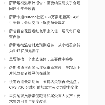
萨斯喀彻温审计报告：里贾纳医院洗手合规
问题七年未改善
萨斯卡通Nutana社区160万豪宅超高1.4米
引争议，命运交由上诉委员会裁定
萨省百合花园遭红色甲虫入侵 居民每日巡
查自救
萨斯喀彻温省财政预期逆转：从小幅盈余转
为9.47亿加元赤字
里贾纳找一个家庭保姆，主要做中晚餐
萨斯卡通河面警示浮标重新布设 失踪水上
摩托驾驶者搜寻仍在继续
快速通道最新动向：省提名类别再成焦点，
CRS 730 分线折射加拿大劳动力需求变化
里贾纳警员涉嫌侵犯隐私案受害人发声：要
求警方问责与制度改革