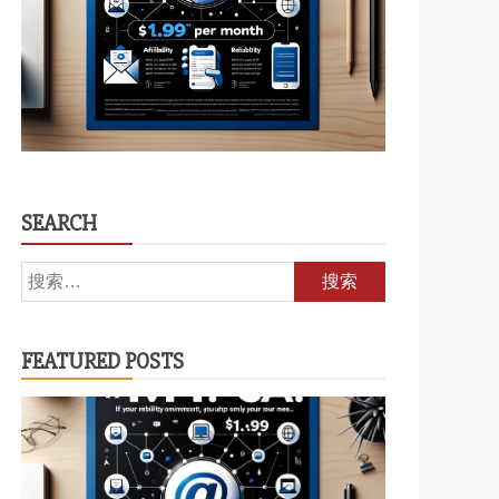
SEARCH
搜
索：
FEATURED POSTS