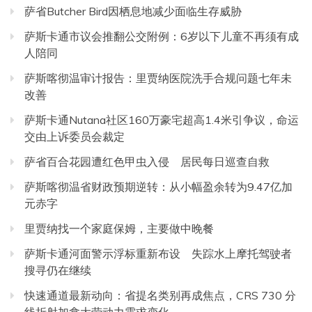
萨省Butcher Bird因栖息地减少面临生存威胁
萨斯卡通市议会推翻公交附例：6岁以下儿童不再须有成
人陪同
萨斯喀彻温审计报告：里贾纳医院洗手合规问题七年未
改善
萨斯卡通Nutana社区160万豪宅超高1.4米引争议，命运
交由上诉委员会裁定
萨省百合花园遭红色甲虫入侵 居民每日巡查自救
萨斯喀彻温省财政预期逆转：从小幅盈余转为9.47亿加
元赤字
里贾纳找一个家庭保姆，主要做中晚餐
萨斯卡通河面警示浮标重新布设 失踪水上摩托驾驶者
搜寻仍在继续
快速通道最新动向：省提名类别再成焦点，CRS 730 分