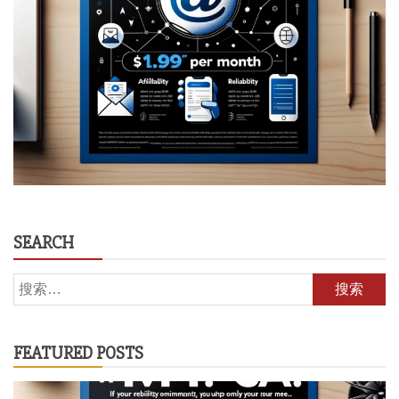
SEARCH
搜
索：
FEATURED POSTS