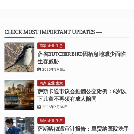
CHECK MOST IMPORTANT UPDATES —
商家 企业 生意
萨省BUTCHER BIRD因栖息地减少面临
生存威胁
2026年8月5日
商家 企业 生意
萨斯卡通市议会推翻公交附例：6岁以
下儿童不再须有成人陪同
2026年7月30日
商家 企业 生意
萨斯喀彻温审计报告：里贾纳医院洗手