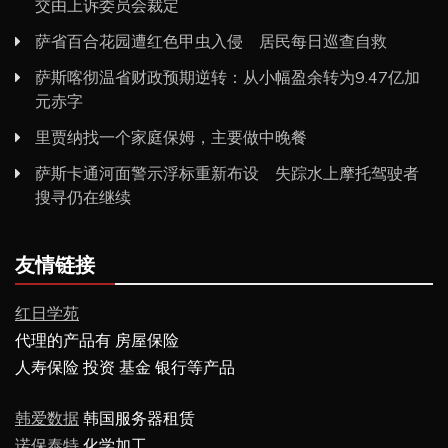
交由上诉委员会裁定
萨省百合花园遭红色甲虫入侵 居民每日巡查自救
萨斯喀彻温省财政预期逆转：从小幅盈余转为9.47亿加
元赤字
里贾纳找一个家庭保姆，主要做中晚餐
萨斯卡通河面警示浮标重新布设 失踪水上摩托驾驶者
搜寻仍在继续
友情链接
红日学苑
代理的产品有 房屋保险
人寿保险 投资 基金 银行等产品
韩爱数据
韩国服务器租赁
诺保泰特
化学加工