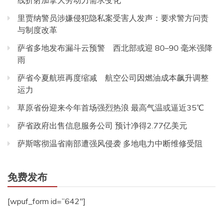
线折射加拿大劳动力需求变化
里贾纳警员涉嫌侵犯隐私案受害人发声：要求警方问责
与制度改革
萨省多地发布漏斗云预警 西北部或迎 80–90 毫米强降
雨
萨省今夏航班再度缩减 航空公司因燃油成本飙升调整
运力
草原省份迎来今年首场强烈热浪 最高气温或逼近35℃
萨省政府出售信息服务公司 预计净得2.77亿美元
萨斯喀彻温省南部遭强风侵袭 多地电力中断维修受阻
免费发布
[wpuf_form id=”642″]