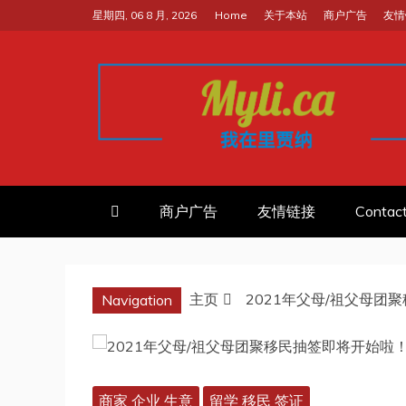
跳
星期四, 06 8 月, 2026
Home
关于本站
商户广告
友情
至
内
容
我的里贾纳RE
加拿大华人中文留学移民租房工
商户广告
友情链接
Contac
主页
2021年父母/祖父母团
Navigation
商家 企业 生意
留学 移民 签证