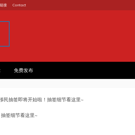
链接
Contact
GINA
作信息平台
t
免费发布
聚移民抽签即将开始啦！抽签细节看这里~