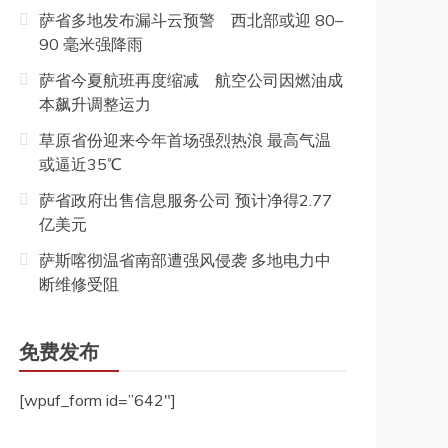
萨省多地发布漏斗云预警 西北部或迎 80–
90 毫米强降雨
萨省今夏航班再度缩减 航空公司因燃油成
本飙升调整运力
草原省份迎来今年首场强烈热浪 最高气温
或逼近35℃
萨省政府出售信息服务公司 预计净得2.77
亿美元
萨斯喀彻温省南部遭强风侵袭 多地电力中
断维修受阻
免费发布
[wpuf_form id=”642″]