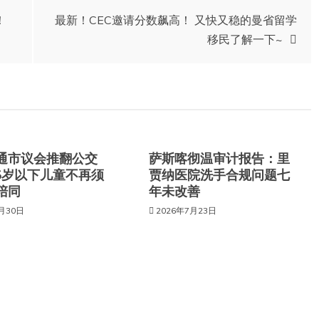
！
最新！CEC邀请分数飙高！ 又快又稳的曼省留学
移民了解一下~
通市议会推翻公交
萨斯喀彻温审计报告：里
6岁以下儿童不再须
贾纳医院洗手合规问题七
陪同
年未改善
7月30日
2026年7月23日