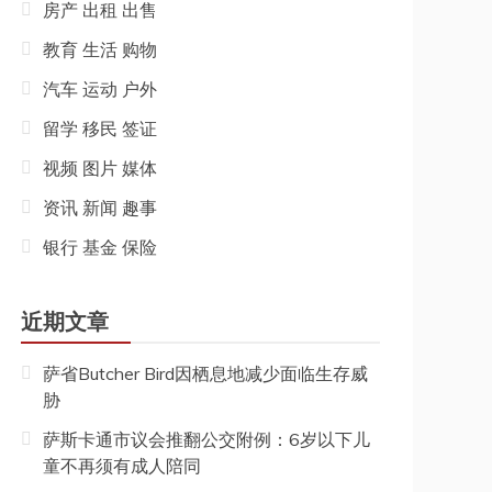
房产 出租 出售
教育 生活 购物
汽车 运动 户外
留学 移民 签证
视频 图片 媒体
资讯 新闻 趣事
银行 基金 保险
近期文章
萨省Butcher Bird因栖息地减少面临生存威
胁
萨斯卡通市议会推翻公交附例：6岁以下儿
童不再须有成人陪同