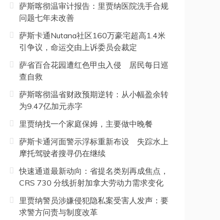
萨斯喀彻温审计报告：里贾纳医院洗手合规
问题七年未改善
萨斯卡通Nutana社区160万豪宅超高1.4米
引争议，命运交由上诉委员会裁定
萨省百合花园遭红色甲虫入侵 居民每日巡
查自救
萨斯喀彻温省财政预期逆转：从小幅盈余转
为9.47亿加元赤字
里贾纳找一个家庭保姆，主要做中晚餐
萨斯卡通河面警示浮标重新布设 失踪水上
摩托驾驶者搜寻仍在继续
快速通道最新动向：省提名类别再成焦点，
CRS 730 分线折射加拿大劳动力需求变化
里贾纳警员涉嫌侵犯隐私案受害人发声：要
求警方问责与制度改革