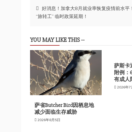
文
好消息！加拿大8月就业率恢复疫情前水平
“旅转工” 临时政策延期！
章
导
YOU MAY LIKE THIS --
航
萨斯卡
附例：
有成人
2026年
萨省Butcher Bird因栖息地
减少面临生存威胁
2026年8月5日